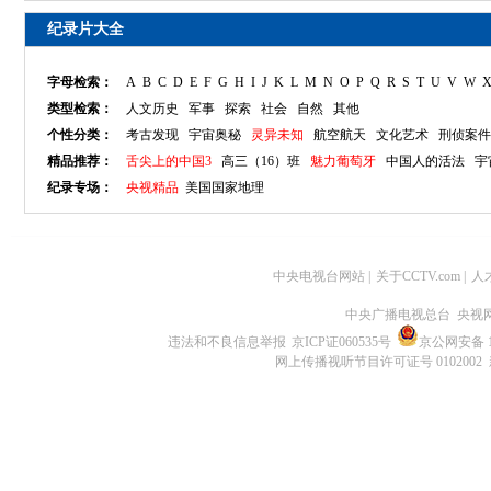
纪录片大全
字母检索：
A
B
C
D
E
F
G
H
I
J
K
L
M
N
O
P
Q
R
S
T
U
V
W
类型检索：
人文历史
军事
探索
社会
自然
其他
个性分类：
考古发现
宇宙奥秘
灵异未知
航空航天
文化艺术
刑侦案件
精品推荐：
舌尖上的中国3
高三（16）班
魅力葡萄牙
中国人的活法
宇
纪录专场：
央视精品
美国国家地理
中央电视台网站
|
关于CCTV.com
|
人
中央广播电视总台 央视
违法和不良信息举报
京ICP证060535号
京公网安备 11
网上传播视听节目许可证号 0102002