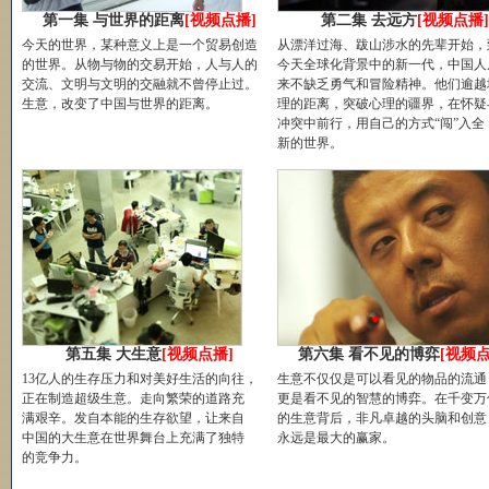
第一集 与世界的距离
[视频点播]
第二集 去远方
[视频点播
今天的世界，某种意义上是一个贸易创造
从漂洋过海、跋山涉水的先辈开始，
的世界。从物与物的交易开始，人与人的
今天全球化背景中的新一代，中国人
交流、文明与文明的交融就不曾停止过。
来不缺乏勇气和冒险精神。他们逾越
生意，改变了中国与世界的距离。
理的距离，突破心理的疆界，在怀疑
冲突中前行，用自己的方式“闯”入全
新的世界。
第五集 大生意
[视频点播]
第六集 看不见的博弈
[视频点
13亿人的生存压力和对美好生活的向往，
生意不仅仅是可以看见的物品的流通
正在制造超级生意。走向繁荣的道路充
更是看不见的智慧的博弈。在千变万
满艰辛。发自本能的生存欲望，让来自
的生意背后，非凡卓越的头脑和创意
中国的大生意在世界舞台上充满了独特
永远是最大的赢家。
的竞争力。