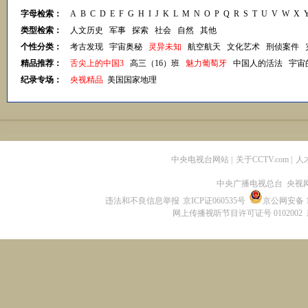
字母检索：
A
B
C
D
E
F
G
H
I
J
K
L
M
N
O
P
Q
R
S
T
U
V
W
X
类型检索：
人文历史
军事
探索
社会
自然
其他
个性分类：
考古发现
宇宙奥秘
灵异未知
航空航天
文化艺术
刑侦案件
精品推荐：
舌尖上的中国3
高三（16）班
魅力葡萄牙
中国人的活法
宇宙
纪录专场：
央视精品
美国国家地理
中央电视台网站
|
关于CCTV.com
|
人
中央广播电视总台 央视
违法和不良信息举报
京ICP证060535号
京公网安备 11
网上传播视听节目许可证号 0102002