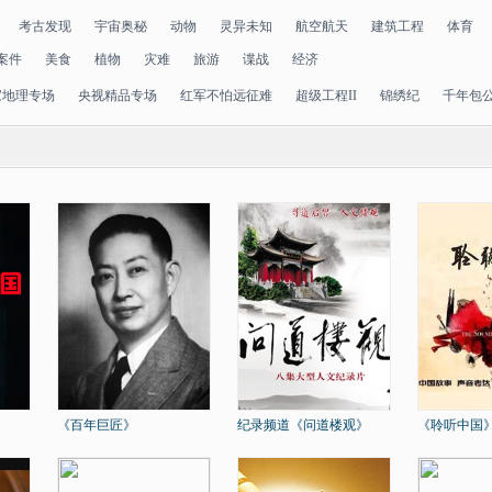
考古发现
宇宙奥秘
动物
灵异未知
航空航天
建筑工程
体育
案件
美食
植物
灾难
旅游
谍战
经济
家地理专场
央视精品专场
红军不怕远征难
超级工程II
锦绣纪
千年包
《百年巨匠》
纪录频道《问道楼观》
《聆听中国