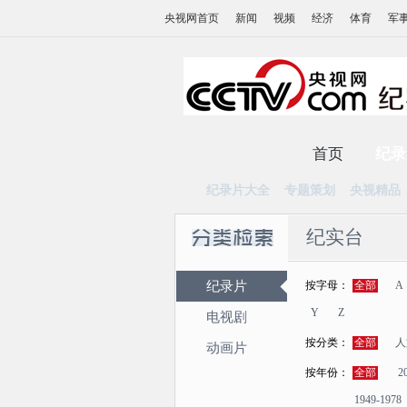
央视网首页
新闻
视频
经济
体育
军
首页
纪录
纪录片大全
专题策划
央视精品
纪实台
纪录片
按字母：
全部
A
Y
Z
电视剧
按分类：
全部
人
动画片
按年份：
全部
2
1949-1978