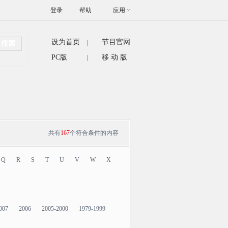
登录
帮助
应用
设为首页
节目官网
|
搜索
PC版
移 动 版
|
共有
167
个符合条件的内容
Q
R
S
T
U
V
W
X
007
2006
2005-2000
1979-1999