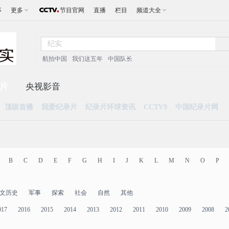
事
更多
节目官网
直播
栏目
频道大全
航拍中国
我们这五年
中国队长
片
央视影音
顶级首播
我爱纪录片
纪录片环球资讯
CCTV9
中国纪录片网
B
C
D
E
F
G
H
I
J
K
L
M
N
O
P
文历史
军事
探索
社会
自然
其他
017
2016
2015
2014
2013
2012
2011
2010
2009
2008
2