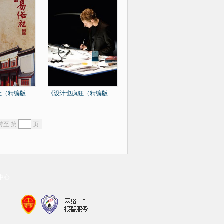
（精编版...
《设计也疯狂（精编版...
转至 第
页
中心