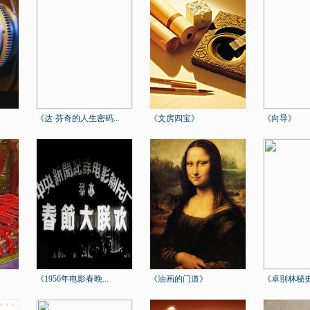
《达·芬奇的人生密码...
《文房四宝》
《向导》
《1956年电影春晚...
《油画的门道》
《卓别林秘史