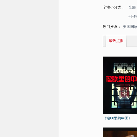
个性小分类：
全部
刑侦
热门推荐：
美国国
最热点播
《楹联里的中国》