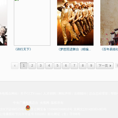
《诗行天下》
《梦想照进舞台（精编...
《百年易俗社
1
2
3
4
5
6
7
8
9
下一页
央电视台网站
|
关于CCTV.com
|
人才招聘
|
网站声明
|
法律顾问
|
总台总经理室
|
帮助
中央广播电视总台 央视网 版权所有
京ICP证060535号
京公网安备 11000002000018号
京网文[2014]0383-083号
上传播视听节目许可证号 0102002 新出网证（京）字098号