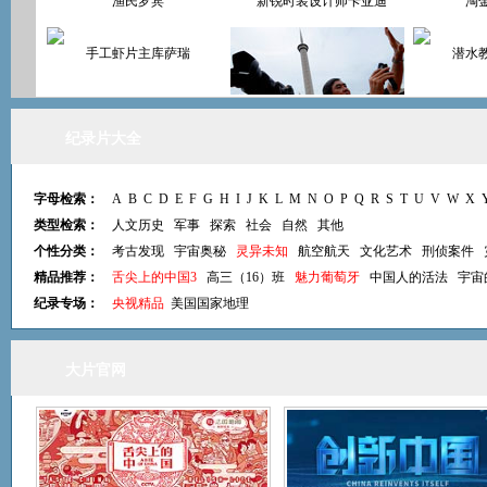
渔民罗宾
新锐时装设计师卡亚迪
淘
手工虾片主库萨瑞
潜水
摄影师谢凤文
纪录片大全
模特凯迪
字母检索：
A
B
C
D
E
F
G
H
I
J
K
L
M
N
O
P
Q
R
S
T
U
V
W
X
类型检索：
人文历史
军事
探索
社会
自然
其他
个性分类：
考古发现
宇宙奥秘
灵异未知
航空航天
文化艺术
刑侦案件
木雕艺人拉贝
羽毛球
精品推荐：
舌尖上的中国3
高三（16）班
魅力葡萄牙
中国人的活法
宇宙
纪录专场：
央视精品
美国国家地理
大片官网