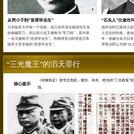
从穷小子到“首席毕业生”
“石头人”仕途坎
日本陆军大学有一个传统，前六名毕业生能得到天皇
他毕业时已获得少尉
的御赐军刀，所以前六名又被称为“军刀组”，其中第
人交往的性格，使他
一名又被称为“首席毕业生”。而梅津美治郎便是日本
年，他被任命为日本
陆军士官学校的“首席毕业生”。
津美治郎认为他“出
“三光魔王”的滔天罪行
《何梅协定》使华北危机，烧光、杀光、抢光的“三光政策”给
核心提示
指。