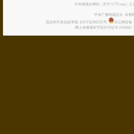
中央电视台网站
|
关于CCTV.com
|
人
中央广播电视总台 央视
违法和不良信息举报
京ICP证060535号
京公网安备 11
网上传播视听节目许可证号 0102002