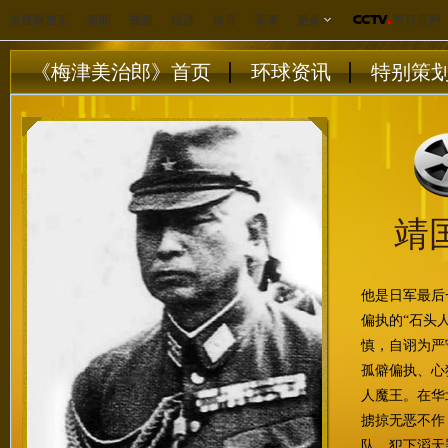
央视网首页
新闻
视频
经济
体育
军事
更多
节目官网
《梅津美治郎》首页
环球资讯
特别策
靖
他是日军最后
偏执的“石头
慎，自诩为严
孤僻偏执、心
人魔王。在华
掳掠无恶不作
队，犯下滔天