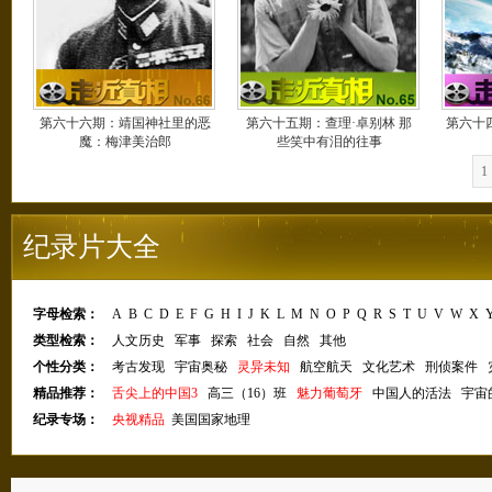
第六十六期：靖国神社里的恶
第六十五期：查理·卓别林 那
第六十
魔：梅津美治郎
些笑中有泪的往事
1
纪录片大全
字母检索：
A
B
C
D
E
F
G
H
I
J
K
L
M
N
O
P
Q
R
S
T
U
V
W
X
类型检索：
人文历史
军事
探索
社会
自然
其他
个性分类：
考古发现
宇宙奥秘
灵异未知
航空航天
文化艺术
刑侦案件
精品推荐：
舌尖上的中国3
高三（16）班
魅力葡萄牙
中国人的活法
宇宙
纪录专场：
央视精品
美国国家地理