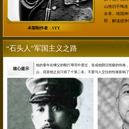
山他仍不悔改
余辜。靖国神
郎，解读战争
本期制作者：SYY
“石头人”军国主义之路
他的童年在继父的殴打辱骂中度过，造成他阴沉怪癖的性格，
核心提示
山，屈居他之后只得了个第二名。不爱与人交往的性格影响