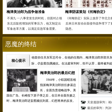
梅津美治郎为战争做准备
梅津阴谋策划《何梅协定》
不满九·一八事变发生的时机，但面对占领
《何梅协定》实际上放弃了华北主
东北后陡然增加的军事压力，他又制定出
后来日本发动全面侵华战争埋下了
军备改革方案，以满足应急军备需要。
隐患。
恶魔的终结
他曾担任关东军总司令，在他的任期内，梅津美治郎所部关
核心提示
际，仍妄图负隅顽抗。在法庭审判时，拒不认罪，最终被判
梅津美治郎的最后幻想
1944年，小矶国昭首相
指派梅津美治郎担任参谋总
长，全面负责侵略战争。美
国在广岛、长崎投下原子弹之后，在日本全面失败之
时，梅津美治郎还妄图顽抗到底，幻想将来的反攻。
天皇逃脱审判：裕
最后的审判：判决