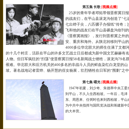
第五集 长歌
[视频点播]
25岁的青年学者邓拓带领晋察冀日报
的战友们，在平山县滚龙沟创造了“七
七出铧子尖，八匹骡子办报纸”传奇；
飞和他的战友们在平山县碾盘沟创刊的
《晋察冀画报》，发行到晋察冀之外的
安、重庆和海外。从陕北转移到平山的
4000多位华北联大的师生住满了文都
的十几个村庄，活跃在平山的许多文艺战士日后都成为新中国文艺赫赫有
人物。但日军疯狂的“扫荡”使晋察冀日报58名新闻战士牺牲，滚龙沟79名
罹难。华北联大和后方机关的400多名的非战斗人员的鲜血染红白龙堂的山
坡。著名战地记者雷烨、杨开慧的侄女杨展，壮烈牺牲在日军的“围剿”之
第七集 曙光
[视频点播]
1947年初夏，刘少奇、朱德率中央工委
到平山，不久入住西柏坡。一年后，毛泽
东、周恩来、任弼时也来到西柏坡，平山
为中共中央指挥与国民党决战和筹建新中
的大本营。