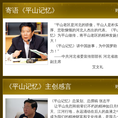
寄语《平山记忆》
“平山老区是河北的骄傲，平山人是朴
厚、悲歌慷慨的河北人杰出的代表。《平
忆》为平山做传，将平山老区的精神发扬
大！
《平山记忆》讲中国故事，为中国梦助
力！”
——中共河北省委宣传部部长 河北省政
副主席
艾文礼
《平山记忆》主创感言
《平山记忆》总策划、总撰稿 张志平
让平山先烈和前辈们不朽的精神如日月
天、江河行地，永远涌动在后人的血液之
成为我们的精神财富和文化传承，是我几