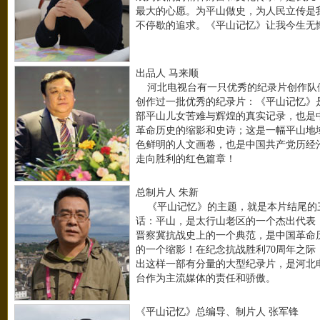
最大的心愿。为平山做史，为人民立传是
不停歇的追求。《平山记忆》让我今生无
出品人 马来顺
河北电视台有一只优秀的纪录片创作队
创作过一批优秀的纪录片：《平山记忆》
部平山儿女苦难与辉煌的真实记录，也是
革命历史的缩影和史诗；这是一幅平山地
色鲜明的人文画卷，也是中国共产党历经
走向胜利的红色篇章！
总制片人 朱新
《平山记忆》的主题，就是本片结尾的
话：平山，是太行山老区的一个杰出代表
晋察冀抗战史上的一个典范，是中国革命
的一个缩影！在纪念抗战胜利70周年之际
出这样一部有分量的大型纪录片，是河北
台作为主流媒体的责任和骄傲。
《平山记忆》总编导、制片人 张军锋