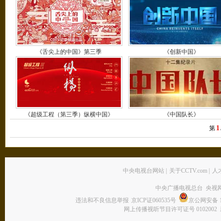
《舌尖上的中国》第三季
《创新中国》
《超级工程（第三季）纵横中国》
《中国队长》
1
第
中央电视台网站
|
关于CCTV.com
|
人
中央广播电视总台 央视
违法和不良信息举报
京ICP证060535号
京公网安备 11
网上传播视听节目许可证号 0102002