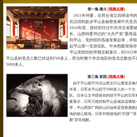
第一集 播火
[视频点播]
1931年仲夏，在邢台省立四师读书
光汉回到故乡平山县秘密发展中共党员
1934年底，曾经担任过中共河北省委
长、山西特委书记的“大共产党”栗再温
到平山，党的组织迅速发展起来，并组
起平山第一支游击队。中央档案馆保存
平山党组织的早期文献显示，到1935
平山县的党员人数已经达到700多人，而当时整个华北地区的党员总数也不
5000多人。
第三集 家园
[视频点播]
由于平山扼守河北山西太行山通道且物
丰富，日军在平山驻守1000多人的一个大
队。日本公文书馆保存的驻守平山的日军
案显示，日军只能控制平山县城及温塘镇
带，平山西部广阔的山区始终是晋察冀根
地的核心腹地，日军对根据地的“扫荡”“清
剿”异常残酷。