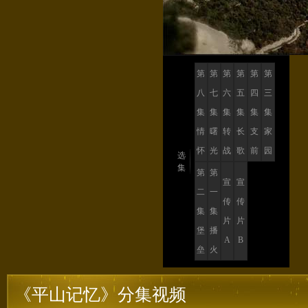
第
第
第
第
第
第
八
七
六
五
四
三
集
集
集
集
集
集
情
曙
转
长
支
家
怀
光
战
歌
前
园
选
集
第
第
宣
宣
二
一
传
传
集
集
片
片
堡
播
A
B
垒
火
《平山记忆》分集视频