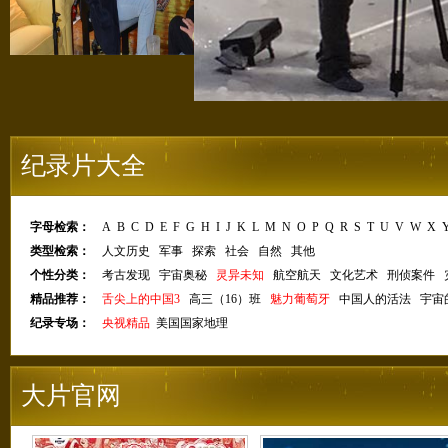
纪录片大全
字母检索：
A
B
C
D
E
F
G
H
I
J
K
L
M
N
O
P
Q
R
S
T
U
V
W
X
类型检索：
人文历史
军事
探索
社会
自然
其他
个性分类：
考古发现
宇宙奥秘
灵异未知
航空航天
文化艺术
刑侦案件
精品推荐：
舌尖上的中国3
高三（16）班
魅力葡萄牙
中国人的活法
宇宙
纪录专场：
央视精品
美国国家地理
大片官网