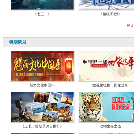
《七三一》
《超级工程I》
1
第
特别策划
魅力文化中国年
微视频征集：回家过年
《走吧，随纪录片自由行》
动物生存之道