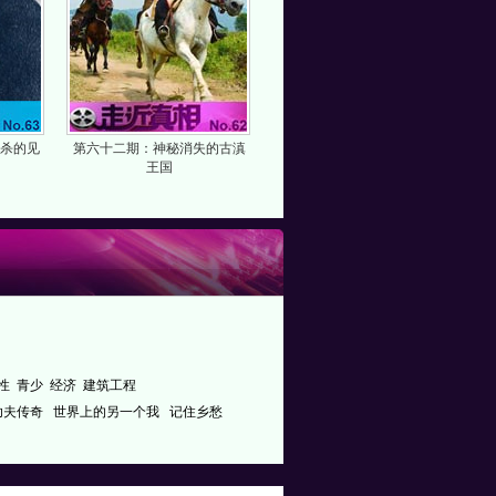
杀的见
第六十二期：神秘消失的古滇
王国
性
青少
经济
建筑工程
功夫传奇
世界上的另一个我
记住乡愁