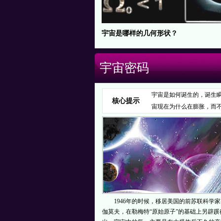
宇宙是哪样的几何形状？
宇宙密码
宇宙是如何诞生的，诞生
核心提示
宙现在为什么在膨胀，而
1946年的时候，移居美国的前苏联科学家
伽莫夫，在勒梅特“原始原子”的基础上另辟蹊