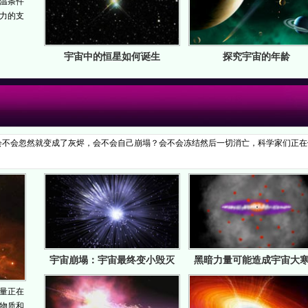
温条件
力的支
宇宙中的恒星如何诞生
探究宇宙的年龄
会不会忽然就变成了灰烬，会不会自己崩塌？会不会冻结然后一切消亡，科学家们正在
。
宇宙崩塌：宇宙最终变小毁灭
黑暗力量可能造成宇宙大
量正在
物质和