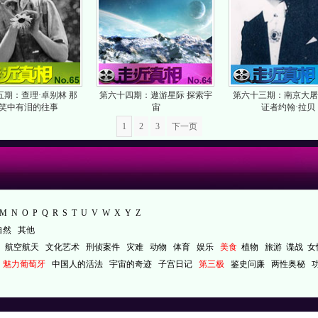
五期：查理·卓别林 那
第六十四期：遨游星际 探索宇
第六十三期：南京大屠
笑中有泪的往事
宙
证者约翰·拉贝
1
2
3
下一页
M
N
O
P
Q
R
S
T
U
V
W
X
Y
Z
自然
其他
航空航天
文化艺术
刑侦案件
灾难
动物
体育
娱乐
美食
植物
旅游
谍战
女
魅力葡萄牙
中国人的活法
宇宙的奇迹
子宫日记
第三极
鉴史问廉
两性奥秘