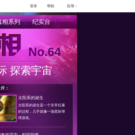
登录
帮助
应用
真相系列
纪实台
No.64
际 探索宇宙
录片：
太阳系的诞生
太阳系的诞生是一个非常狂暴
的过程，几乎就像一场星际弹
球游戏。
想象的宇宙：时间扭曲