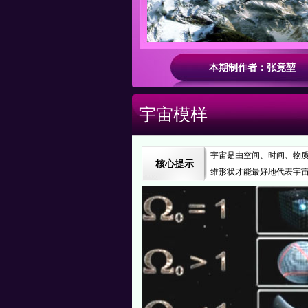
本期制作者：张竟堃
宇宙模样
宇宙是由空间、时间、物
核心提示
维形状才能最好地代表宇宙