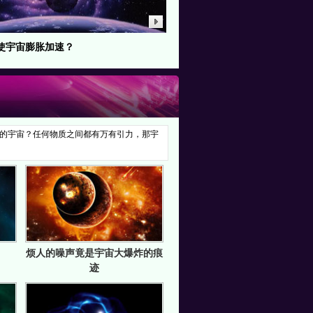
使宇宙膨胀加速？
的宇宙？任何物质之间都有万有引力，那宇
烦人的噪声竟是宇宙大爆炸的痕
迹