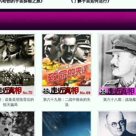
《哈勃的宇宙探秘之旅》
《了解宇宙如何运行》
期：诺曼底登陆背后的
第六十九期：二战中致命的失
第六十八期：战场魔
惊天骗局
误