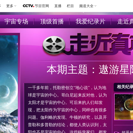
事
更多
节目官网
直播
栏目
频道大全
宇宙专场
顶级首播
我爱纪录片
走近
本期主题：遨游星
相关纪
一千多年前，托勒密创立“地心说”，认为地
球是宇宙的中心。哥白尼起来反对他，认为
太阳才是宇宙的中心。可后来的人们却发
现，把太阳作为宇宙的中心，同样也有很多
问题。伽利略的发现、牛顿的研究，以及开
普勒和多普勒的结论，都使人类认识到，太
阳也不是宇宙的中心。这些科学家们，都发
超乎