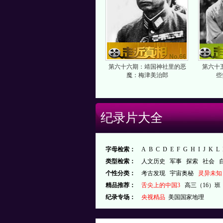
第六十六期：靖国神社里的恶
第六十
魔：梅津美治郎
些
纪录片大全
字母检索：
A
B
C
D
E
F
G
H
I
J
K
L
类型检索：
人文历史
军事
探索
社会
个性分类：
考古发现
宇宙奥秘
灵异未知
精品推荐：
舌尖上的中国3
高三（16）班
纪录专场：
央视精品
美国国家地理