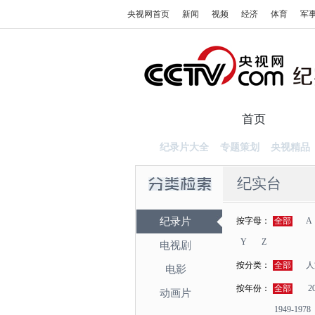
央视网首页
新闻
视频
经济
体育
军
首页
纪录
纪录片大全
专题策划
央视精品
纪实台
纪录片
按字母：
全部
A
Y
Z
电视剧
按分类：
全部
人
电影
按年份：
全部
2
动画片
1949-1978