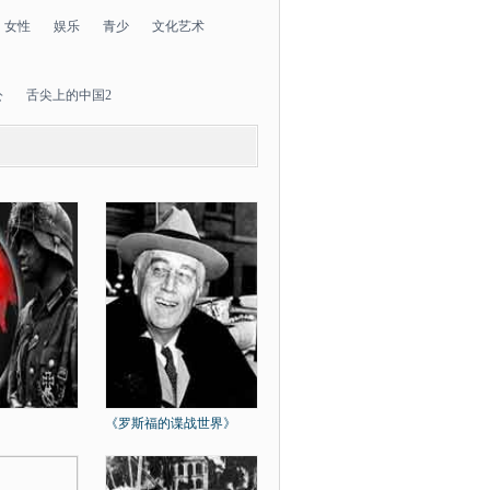
女性
娱乐
青少
文化艺术
公
舌尖上的中国2
》
《罗斯福的谍战世界》