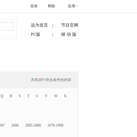
登录
帮助
应用
设为首页
节目官网
|
搜索
PC版
移 动 版
|
共有
20
个符合条件的内容
Q
R
S
T
U
V
W
X
007
2006
2005-2000
1979-1999