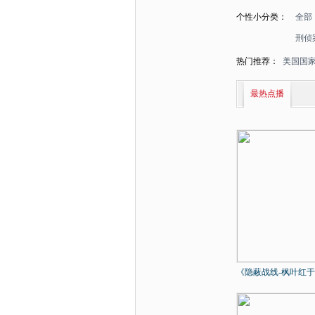
个性小分类：
全部
刑侦
热门推荐：
美国国
最热点播
《隐蔽战线-枫叶红于..