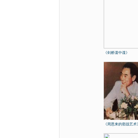
《剑桥谍中谍》
《周恩来的密战艺术