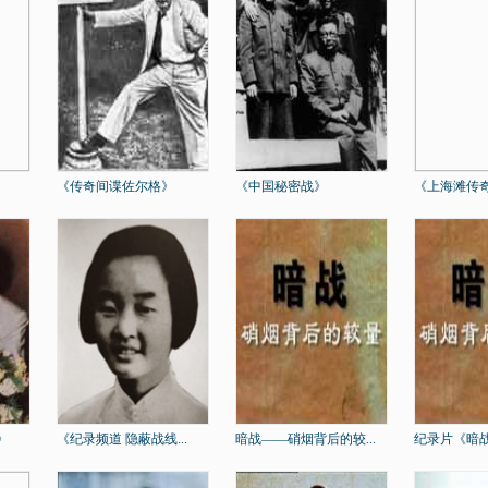
《传奇间谍佐尔格》
《中国秘密战》
《上海滩传奇
》
《纪录频道 隐蔽战线...
暗战——硝烟背后的较...
纪录片《暗