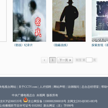
《密战》纪录片
《隐蔽战线》
探索发现《
1
下一页
转至 第
页
央电视台网站
|
关于CCTV.com
|
人才招聘
|
网站声明
|
法律顾问
|
总台总经理室
|
帮助
中央广播电视总台 央视网 版权所有
京ICP证060535号
京公网安备 11000002000018号
京网文[2014]0383-083号
上传播视听节目许可证号 0102002 新出网证（京）字098号