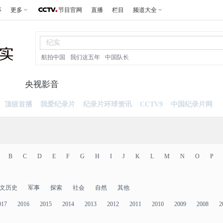
事
更多
节目官网
直播
栏目
频道大全
航拍中国
我们这五年
中国队长
片
央视影音
顶级首播
我爱纪录片
纪录片环球资讯
CCTV9
中国纪录片网
B
C
D
E
F
G
H
I
J
K
L
M
N
O
P
文历史
军事
探索
社会
自然
其他
017
2016
2015
2014
2013
2012
2011
2010
2009
2008
2