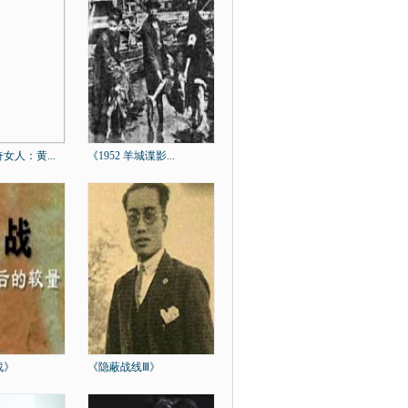
女人：黄...
《1952 羊城谍影...
战》
《隐蔽战线Ⅲ》