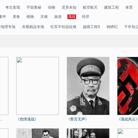
考古发现
宇宙奥秘
动物
灵异未知
航空航天
建筑工程
体育
案件
美食
植物
灾难
旅游
谍战
经济
家地理专场
央视精品专场
红军不怕远征难
超级工程II
锦绣纪
千年包
.
《危情谍战》
《誓言无声》
《谍战风云