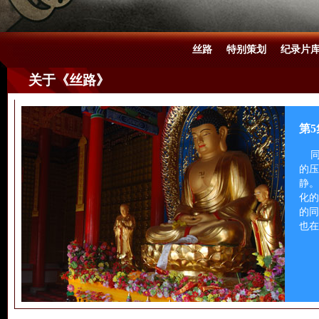
丝路
特别策划
纪录片
关于《丝路》
第8
西
安的
夺新
伊斯
间寻