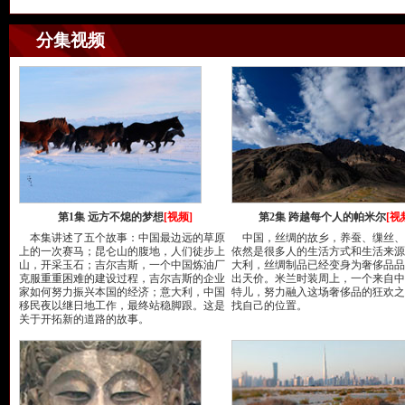
分集视频
第1集 远方不熄的梦想
[视频]
第2集 跨越每个人的帕米尔
[视
本集讲述了五个故事：中国最边远的草原
中国，丝绸的故乡，养蚕、缫丝、
上的一次赛马；昆仑山的腹地，人们徒步上
依然是很多人的生活方式和生活来源
山，开采玉石；吉尔吉斯，一个中国炼油厂
大利，丝绸制品已经变身为奢侈品品
克服重重困难的建设过程，吉尔吉斯的企业
出天价。米兰时装周上，一个来自中
家如何努力振兴本国的经济；意大利，中国
特儿，努力融入这场奢侈品的狂欢之
移民夜以继日地工作，最终站稳脚跟。这是
找自己的位置。
关于开拓新的道路的故事。