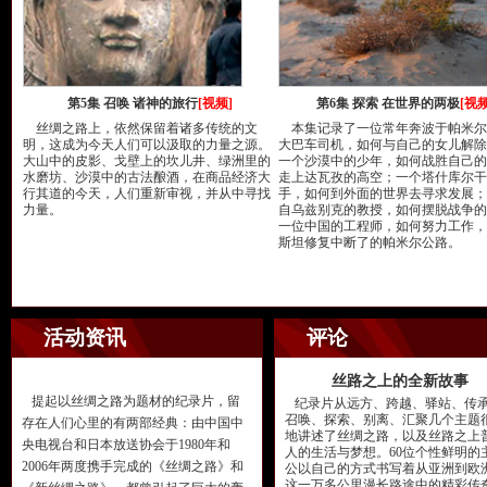
第5集 召唤 诸神的旅行
[视频]
第6集 探索 在世界的两极
[视频
丝绸之路上，依然保留着诸多传统的文
本集记录了一位常年奔波于帕米尔
明，这成为今天人们可以汲取的力量之源。
大巴车司机，如何与自己的女儿解除
大山中的皮影、戈壁上的坎儿井、绿洲里的
一个沙漠中的少年，如何战胜自己的
水磨坊、沙漠中的古法酿酒，在商品经济大
走上达瓦孜的高空；一个塔什库尔干
行其道的今天，人们重新审视，并从中寻找
手，如何到外面的世界去寻求发展；
力量。
自乌兹别克的教授，如何摆脱战争的
一位中国的工程师，如何努力工作，
斯坦修复中断了的帕米尔公路。
活动资讯
评论
丝路之上的全新故事
提起以丝绸之路为题材的纪录片，留
纪录片从远方、跨越、驿站、传
召唤、探索、别离、汇聚几个主题
存在人们心里的有两部经典：由中国中
地讲述了丝绸之路，以及丝路之上
央电视台和日本放送协会于1980年和
人的生活与梦想。60位个性鲜明的
2006年两度携手完成的《丝绸之路》和
公以自己的方式书写着从亚洲到欧
这一万多公里漫长路途中的精彩传