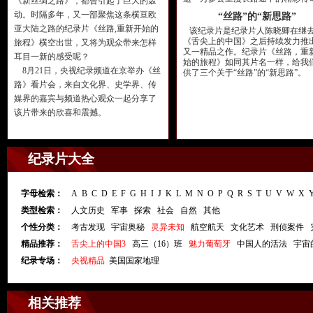
《新丝绸之路》，都曾引起了巨大的轰
动。时隔多年，又一部聚焦这条横亘欧
“丝路”的“新思路”
亚大陆之路的纪录片《丝路,重新开始的
该纪录片是纪录片人陈晓卿在继
《舌尖上的中国》之后持续发力推
旅程》横空出世，又将为观众带来怎样
又一精品之作。纪录片《丝路，重
耳目一新的感受呢？
始的旅程》如同其片名一样，给我
8月21日，央视纪录频道在京举办《丝
供了三个关于“丝路”的“新思路”。
路》看片会，来自文化界、史学界、传
媒界的嘉宾与频道热心观众一起分享了
该片带来的欣喜和震撼。
纪录片大全
字母检索：
A
B
C
D
E
F
G
H
I
J
K
L
M
N
O
P
Q
R
S
T
U
V
W
X
类型检索：
人文历史
军事
探索
社会
自然
其他
个性分类：
考古发现
宇宙奥秘
灵异未知
航空航天
文化艺术
刑侦案件
精品推荐：
舌尖上的中国3
高三（16）班
魅力葡萄牙
中国人的活法
宇宙
纪录专场：
央视精品
美国国家地理
相关推荐