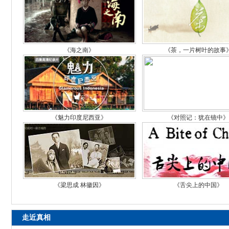
《海之南》
《茶，一片树叶的故事
《魅力印度尼西亚》
《对照记：犹在镜中
《梁思成 林徽因》
《舌尖上的中国》
走近真相