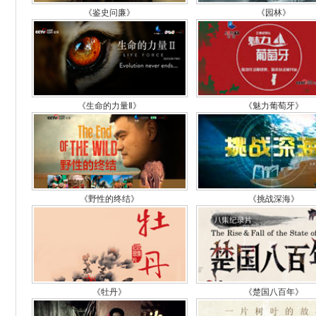
《鉴史问廉》
《园林》
《生命的力量Ⅱ》
《魅力葡萄牙》
《野性的终结》
《挑战深海》
《牡丹》
《楚国八百年》