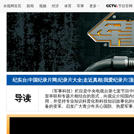
央视网首页
新闻
视频
经济
体育
军事
更多
节目官网
纪实台
|
中国纪录片网
|
纪录片大全
|
走近真相
|
我爱纪录片
|
顶
《军事科技》栏目是中央电视台第七套节目中
导读
室串联和专题片相结合的形式，向观众介绍国内
用，并坚持专业知识科普化和科技知识故事化的
备的变革。启发广大青少年关心国防、热爱军事