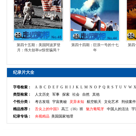
第四十五期：美国阿波罗登
第四十四期：巨浪一号的十七
第四
月：伟大创举or惊世骗局？
年
纪录片大全
字母检索：
A
B
C
D
E
F
G
H
I
J
K
L
M
N
O
P
Q
R
S
T
U
V
W
类型检索：
人文历史
军事
探索
社会
自然
其他
个性分类：
考古发现
宇宙奥秘
灵异未知
航空航天
文化艺术
刑侦案件
精品推荐：
舌尖上的中国3
高三（16）班
魅力葡萄牙
中国人的活法
宇
纪录专场：
央视精品
美国国家地理