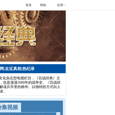
登录
帮助
应用
官网
|
走近真相
|
热纪录
教文化杂志型电视栏目，《百战经典》主
，也是漫漫5000年的战争史。《百战经
解读兵学里的精华。以独特的方式向人
读。
分集视频