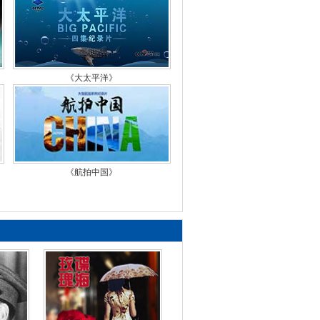
档·绝命海空战
百战经典》 20150627 二战
档·日本最后的秘密武器
《大太平洋》
百战经典》 20150620 二战
档·传奇飞虎队
百战经典》 20150613 二战
档·纳粹敛财实录
《航拍中国》
百战经典》 20150606 二战
档·纳粹间谍
百战经典》 20150530 二战
档·隆美尔之死
百战经典》 20150523 二战
档·希特勒的末日