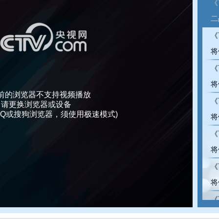
《
二
《
将
《
将
前的浏览器不支持视频播放
《
请更换浏览器或设备
、QQ或搜狗浏览器，须使用极速模式)
将
《
将
《
将
《
将