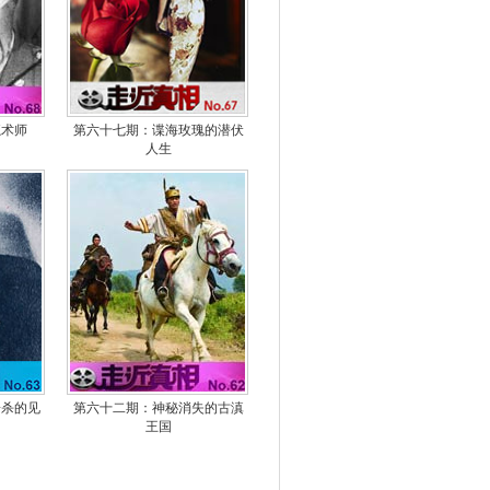
百战经典》 20150516 二战
纪录·末路东京
百战经典》 20150509 二战
纪录·夺岛生死战
魔术师
第六十七期：谍海玫瑰的潜伏
百战经典》 20150502 二战
人生
纪录·攻克柏林
百战经典》 20150425 二战
纪录·追击纳粹
百战经典》 20150418 二战
纪录·诺曼底迷雾
百战经典》 20150411 二战
纪录·突破纳粹防线
屠杀的见
第六十二期：神秘消失的古滇
王国
百战经典》 20150404 二战
纪录·笼中困兽