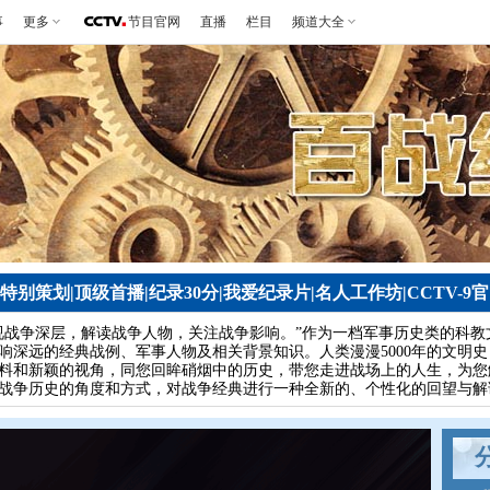
事
更多
节目官网
直播
栏目
频道大全
特别策划
|
顶级首播
|
纪录30分
|
我爱纪录片
|
名人工作坊
|
CCTV-9
视战争深层，解读战争人物，关注战争影响。”作为一档军事历史类的科
响深远的经典战例、军事人物及相关背景知识。人类漫漫5000年的文明史
料和新颖的视角，同您回眸硝烟中的历史，带您走进战场上的人生，为您
战争历史的角度和方式，对战争经典进行一种全新的、个性化的回望与解