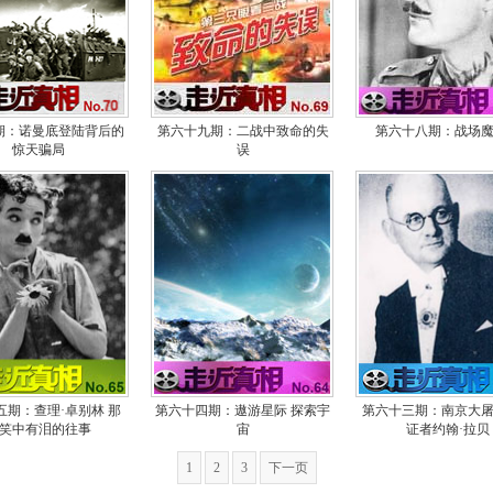
《
全
《
全
期：诺曼底登陆背后的
第六十九期：二战中致命的失
第六十八期：战场
《
惊天骗局
误
全
《
全
《
全
《
全
五期：查理·卓别林 那
第六十四期：遨游星际 探索宇
第六十三期：南京大
笑中有泪的往事
宙
证者约翰·拉贝
《
1
2
3
下一页
全