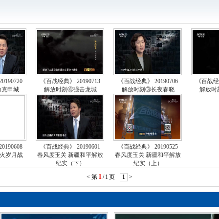
《
将
《
腾
《
190720
《百战经典》 20190713
《百战经典》 20190706
《百战经典
力克申城
解放时刻④强击龙城
解放时刻③长夜春晓
解放时
腾
《
腾
《
190608
《百战经典》 20190601
《百战经典》 20190525
烽火岁月战
春风度玉关 新疆和平解放
春风度玉关 新疆和平解放
腾
纪实（下）
纪实（上）
1
《
<
第
/
1
页
1
>
腾
《