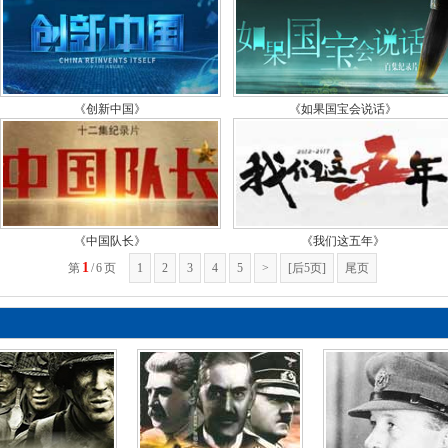
秘
《
秘
《创新中国》
《如果国宝会说话》
《
秘
《
秘
《中国队长》
《我们这五年》
《
1
第
/
6
页
1
2
3
4
5
>
[后5页]
尾页
秘
《
秘
《
秘