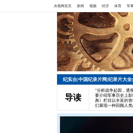
央视网首页
新闻
视频
经济
体育
军
纪实台
|
中国纪录片网
|
纪录片大全
|
“分析战争起因，透
导读
要介绍军事历史上影
典》栏目以丰富的资
们展现一种回顾人类