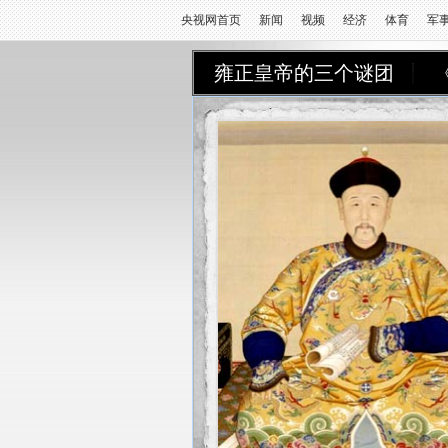
央视网首页
新闻
视频
经济
体育
军
雍正皇帝的三个谜团