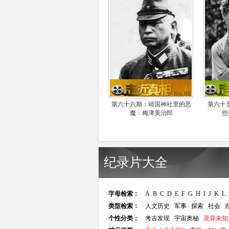
第六十六期：靖国神社里的恶
第六十
魔：梅津美治郎
些
纪录片大全
字母检索：
A
B
C
D
E
F
G
H
I
J
K
L
类型检索：
人文历史
军事
探索
社会
个性分类：
考古发现
宇宙奥秘
灵异未知