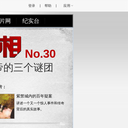
登录
帮助
应用
片网
纪实台
No.30
帝的三个谜团
片：
紫禁城内的百年疑案
讲述一个又一个惊人事件和传奇
背后的真实故事。