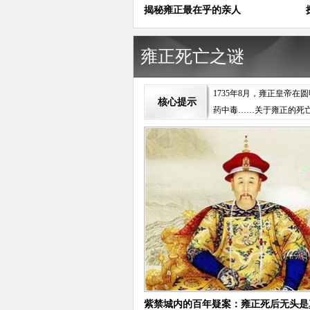
揭秘雍正最在乎的亲人
雍正死亡之谜
1735年8月，雍正皇帝
核心提示
药中毒……关于雍正的死
紫禁城内的百年疑案：雍正死后无头是