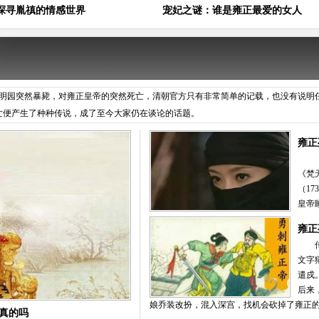
探寻胤禛的情感世界
宠妃之谜：谁是雍正最爱的女人
在圆明园突然暴毙，对雍正皇帝的突然死亡，清朝官方只有非常简单的记载，也没有说
亡便产生了种种传说，成了至今大家仍在谈论的话题。
雍正
《梵
（1
皇帝
雍正
文字
遣戍
后来
娘乔装改扮，混入深宫，找机会砍掉了雍正
真的吗