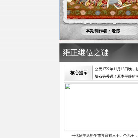
本期制作者：老陈
雍正继位之谜
公元1722年11月13
核心提示
块石头丢进了原本平静的湖
一代雄主康熙生前共育有三十五个儿子，