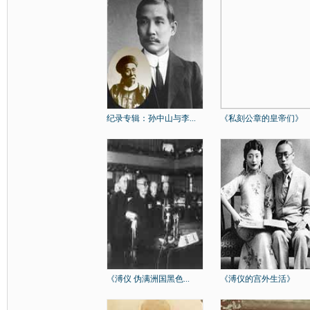
纪录专辑：孙中山与李...
《私刻公章的皇帝们》
《溥仪 伪满洲国黑色...
《溥仪的宫外生活》