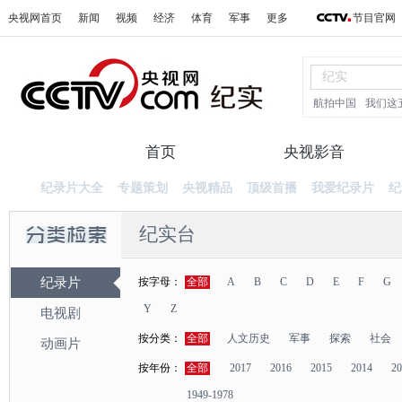
央视网首页
新闻
视频
经济
体育
军事
更多
节目官网
航拍中国
我们这
首页
纪录片
央视影音
纪录片大全
专题策划
央视精品
顶级首播
我爱纪录片
纪
纪实台
纪录片
按字母：
全部
A
B
C
D
E
F
G
Y
Z
电视剧
按分类：
全部
人文历史
军事
探索
社会
动画片
按年份：
全部
2017
2016
2015
2014
20
1949-1978