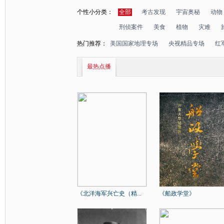
个性小分类：
全部
考古发现
宇宙奥秘
动物
刑侦案件
美食
植物
灾难
热门推荐：
美国国家地理专场
央视精品专场
红
最热点播
《北洋海军兴亡史（精...
《船政学堂》