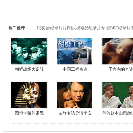
热门推荐
纪实台
|
纪录片片库
|
央视精品纪录片专场
|
BBC纪录片
朝鲜战场大逆转
中国工程奇迹
子宫内的奇
图坦卡蒙的诅咒
柴静专访导演李安
范伟赵本山恩怨