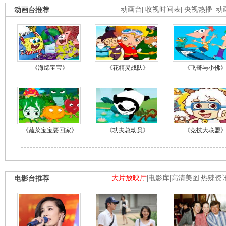
动画台推荐
动画台
|
收视时间表
|
央视热播
|
动
《海绵宝宝》
《花精灵战队》
《飞哥与小佛
《蔬菜宝宝要回家》
《功夫总动员》
《竞技大联盟
电影台推荐
大片放映厅
|
电影库
|
高清美图
|
热辣资