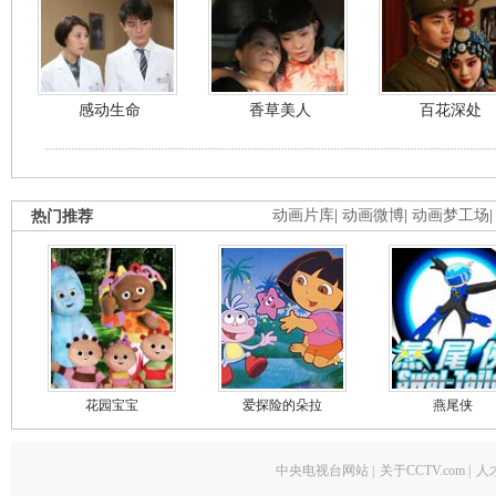
感动生命
香草美人
百花深处
热门推荐
动画片库
|
动画微博
|
动画梦工场
花园宝宝
爱探险的朵拉
燕尾侠
中央电视台网站
|
关于CCTV.com
|
人