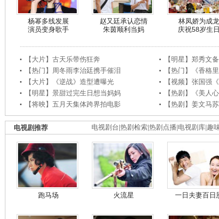
杨幂多线发展
赵又廷承认恋情
林凤娇为成
演员变身歌手
朱茵顺利当妈
庆祝58岁生
【大片】古天乐带伤狂奔
【明星】郑秀文备
【热门】周冬雨李治廷携手催泪
【热门】《香格里
【大片】《逆战》造型遭曝光
【视频】张国强《
【明星】景甜过完生日想当妈妈
【热剧】《美人心
【将映】五月天集体跨界拍电影
【热剧】姜文马苏
电视剧推荐
电视剧台
|
热剧检索
|
热剧点播
|
电视剧库
|
趣
跑马场
火流星
一日夫妻百日