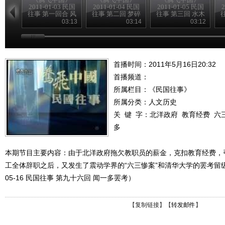
2011-01-03 民国
2011-01-04 民国
2011-01-05 民国
2
往事 第一回合 风
往事 第二回 梦碎
往事 第三回 水木
雨飘摇季
黄花岗
清华园
03:13
03:14
03:12
首播时间：2011年5月16日20:32
首播频道：
所属栏目：
《民国往事》
所属分类：人文历史
关 键 字：
北洋政府
教育经费
六
多
本期节目主要内容：由于北洋政府拖欠教职员的薪金，克扣教育经费，
工全体辞职之后，又发生了震动学界的“六三惨案”和清华大学的罢考留级风
05-16 民国往事 第九十六回 闻一多罢考）
【
复制链接
】【
转发邮件
】