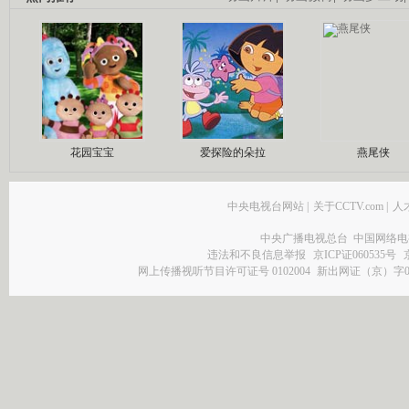
花园宝宝
爱探险的朵拉
燕尾侠
中央电视台网站
|
关于CCTV.com
|
人
中央广播电视总台 中国网络电
违法和不良信息举报
京ICP证060535号
网上传播视听节目许可证号 0102004
新出网证（京）字0