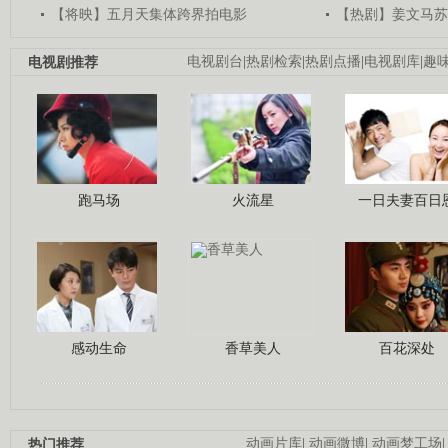
【将映】五月天集体跨界拍电影
【热剧】姜文马苏
电视剧推荐
电视剧台
|
热剧检索
|
热剧点播
|
电视剧库
|
趣
跑马场
火流星
一日夫妻百日
感动生命
香草美人
百花深处
热门推荐
动画片库
|
动画微博
|
动画梦工场