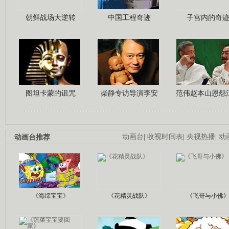
朝鲜战场大逆转
中国工程奇迹
子宫内的奇
图坦卡蒙的诅咒
柴静专访导演李安
范伟赵本山恩怨
动画台推荐
动画台
|
收视时间表
|
央视热播
|
动
《海绵宝宝》
《花精灵战队》
《飞哥与小佛