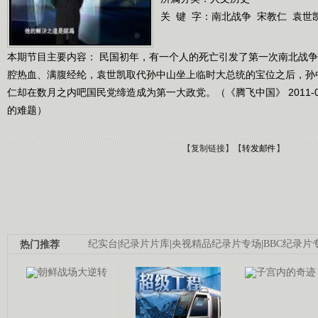
关 键 字：
南北战争
宋教仁
袁世
本期节目主要内容： 民国初年，有一个人的死亡引发了第一次南北战
腔热血、满腹经纶，袁世凯取代孙中山坐上临时大总统的宝位之后，孙
仁却在数月之内吧国民党缔造成为第一大政党。（《腾飞中国》 2011-03
的难题）
【
复制链接
】【
转发邮件
】
热门推荐
纪实台
|
纪录片片库
|
央视精品纪录片专场
|
BBC纪录片