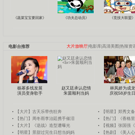
《蔬菜宝宝要回家》
《功夫总动员》
《竞技大联盟
电影台推荐
大片放映厅
|
电影库
|
高清美图
|
热辣资
杨幂多线发展
赵又廷承认恋情
林凤娇为成
演员变身歌手
朱茵顺利当妈
庆祝58岁生
【大片】古天乐带伤狂奔
【明星】郑秀文备
【热门】周冬雨李治廷携手催泪
【热门】《香格里
【大片】《逆战》造型遭曝光
【视频】张国强《
【明星】景甜过完生日想当妈妈
【热剧】《美人心