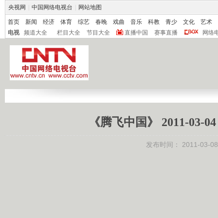
央视网
|
中国网络电视台
|
网站地图
首页
新闻
经济
体育
综艺
春晚
戏曲
音乐
科教
青少
文化
艺术
电视
频道大全
栏目大全
节目大全
直播中国
赛事直播
网络
《腾飞中国》 2011-03
发布时间：
2011-03-08