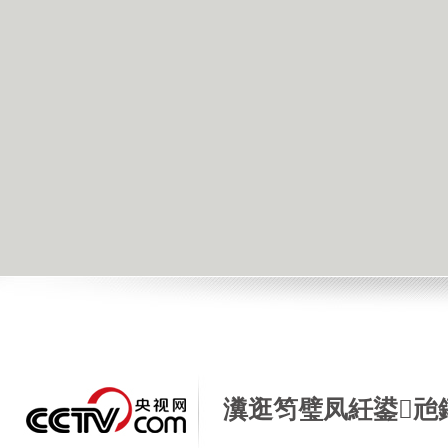
瀵逛笉璧凤紝鍙兘