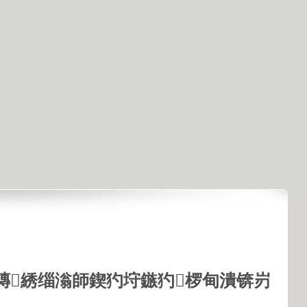
鏄綉缁滃師鍥犳垨鏃犳椤甸潰锛岃