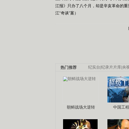
江报》只办了八个月，却是辛亥革命的重要媒体
江“奇谈”案）
热门推荐
纪实台
|
纪录片片库
|
央
朝鲜战场大逆转
中国工