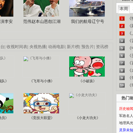
本周
《
1
导演李安
范伟赵本山恩怨江湖
我们的航母辽宁号
《
2
《
3
《
4
画台
|
收视时间表
|
央视热播
|
动画电影
|
新片榜
|
预告片
|
资讯榜
《
5
《
6
《
7
《
8
《
9
战队》
《飞哥与小佛》
《小破孩》
《
10
热门
历史秘
军政名
动员》
《竞技大联盟》
《小龙大功夫》
地理风
灵异未