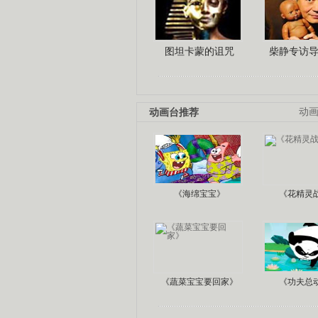
图坦卡蒙的诅咒
柴静专访
动画台推荐
动
《海绵宝宝》
《花精灵
《蔬菜宝宝要回家》
《功夫总