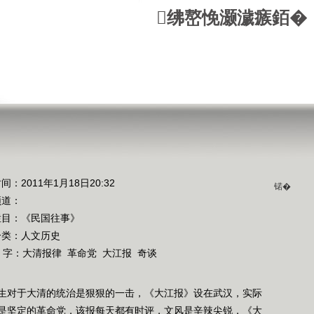
绋嶅悗灏濊瘯銆�
间：2011年1月18日20:32
锘�
频道：
栏目：
《民国往事》
分类：人文历史
 字：
大清报律
革命党
大江报
奇谈
生对于大清的统治是狠狠的一击，《大江报》设在武汉，实际
是坚定的革命党，该报每天都有时评，文风是辛辣尖锐，《大