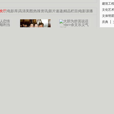
建筑工
文化艺
映厅
|
电影库
|
高清美图
|
热辣资讯
|
新片速递
|
精品栏目
|
电影滚播
文体明
庆典
纪录
认恋情
林凤娇为成龙
大胆为舒淇说话
利当妈
庆祝58岁生日
余文乐义气相挺
【明星】郑秀文备嫁衣等求婚
【热门】《香格里拉》全集在线看
B
【视频】张国强《王海涛今年41》
【热剧】《美人心计》在线观看
锘�
【热剧】姜文马苏《女人如花》全集
剧检索
|
热剧点播
|
电视剧库
|
趣味策划
|
CCTV-8官网
|
影视同期声