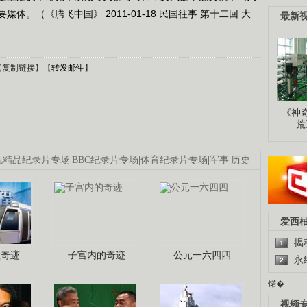
。（《腾飞中国》 2011-01-18 民国往事 第十二回 大
最新
【
复制链接
】【
转发邮件
】
《神
荒
视精品纪录片专场
|
BBC纪录片专场
|
体育纪录片专场
|
军事
|
历史
爱西
揭
1
程奇迹
子宫内的奇迹
公元一六四四
永
2
锘�
视频