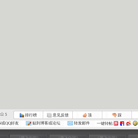
5
排行榜
意见反馈
顶
踩
N或QQ好友
贴到博客或论坛
转发邮件
一键转帖
》
《腾飞中国》
《腾飞中国》
《腾飞中国》