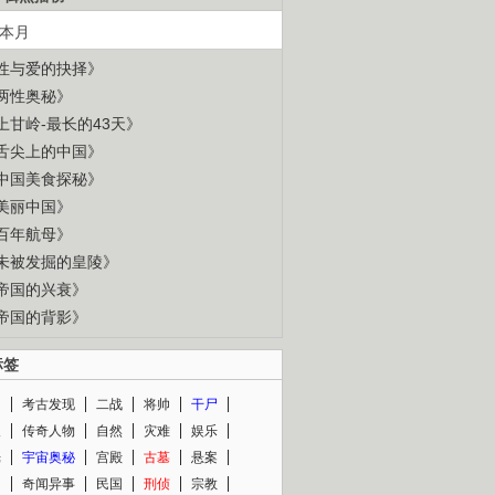
本月
性与爱的抉择》
两性奥秘》
上甘岭-最长的43天》
舌尖上的中国》
中国美食探秘》
美丽中国》
百年航母》
未被发掘的皇陵》
帝国的兴衰》
帝国的背影》
标签
闻
考古发现
二战
将帅
干尸
人
传奇人物
自然
灾难
娱乐
光
宇宙奥秘
宫殿
古墓
悬案
知
奇闻异事
民国
刑侦
宗教