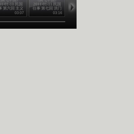
11-01-10 民国
2011-01-11 民国
2011-01-12 民国
2011-01-13 
事 第六回 主义
往事 第七回 洪门
往事 第八回 国人
往事 第九回 
初起处
又开张
争保路
泪飞狂
03:07
03:16
03:00
02