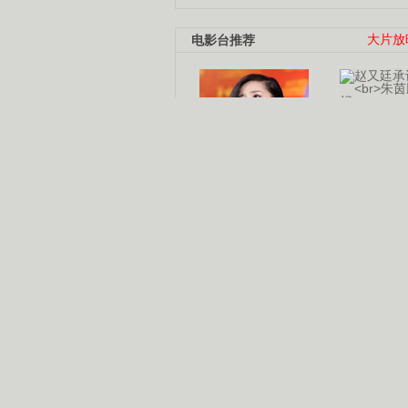
电影台推荐
大片放
杨幂多线发展
赵又廷承
演员变身歌手
朱茵顺
【大片】古天乐带伤狂奔
【热门】周冬雨李治廷携手催泪
【大片】《逆战》造型遭曝光
【明星】景甜过完生日想当妈妈
【将映】五月天集体跨界拍电影
电视剧推荐
电视剧台
|
热