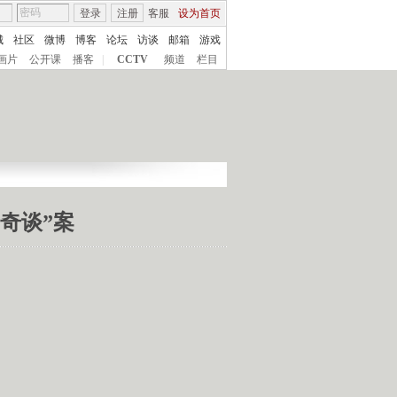
登录
注册
客服
设为首页
城
社区
微博
博客
论坛
访谈
邮箱
游戏
画片
公开课
播客
|
CCTV
频道
栏目
“奇谈”案