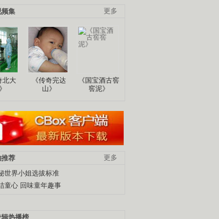
视频集
更多
奇北大
《传奇完达
《国宝酒古窖
》
山》
窖泥》
柚推荐
更多
秘世界小姐选拔标准
结童心 回味童年趣事
专辑热播榜