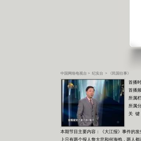
中国网络电视台
>
纪实台
>
《民国往事》
首播时
首播
所属
所属
关 键
本期节目主要内容：《大江报》事件的发
上只有两个报人詹大悲和何海鸣，两人都