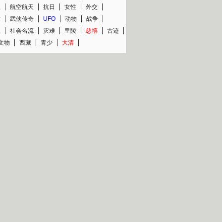
程
航空航天
抗日
女性
外交
术
武侠传奇
UFO
动物
战争
星
社会名流
灾难
皇陵
慈禧
古迹
文物
西藏
青少
大清
片热映专场
更多
BC纪录片专场
央视精品纪录片