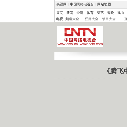
央视网
|
中国网络电视台
|
网站地图
首页
新闻
经济
体育
综艺
春晚
戏曲
电视
频道大全
栏目大全
节目大全
《腾飞中