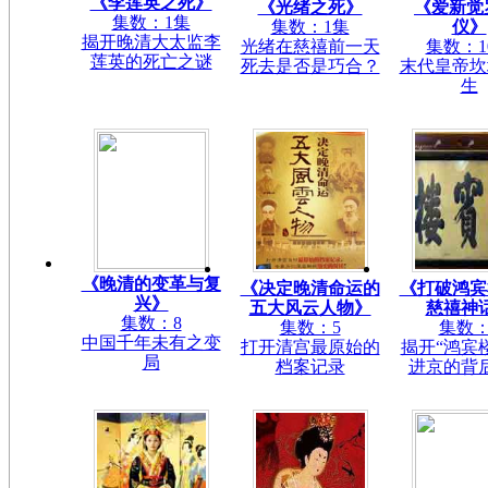
《李莲英之死》
《光绪之死》
《爱新觉
集数：1集
集数：1集
仪》
揭开晚清大太监李
光绪在慈禧前一天
集数：1
莲英的死亡之谜
死去是否是巧合？
末代皇帝坎
生
《晚清的变革与复
《决定晚清命运的
《打破鸿宾
兴》
五大风云人物》
慈禧神
集数：8
集数：5
集数：
中国千年未有之变
打开清宫最原始的
揭开“鸿宾
局
档案记录
进京的背