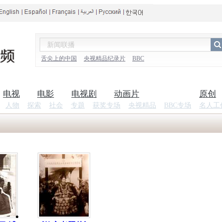
舌尖上的中国
央视精品纪录片
BBC
电视
电影
电视剧
动画片
纪录片
原创
人物
探索
社会
专题
获奖专场
央视精品
BBC专场
名人工