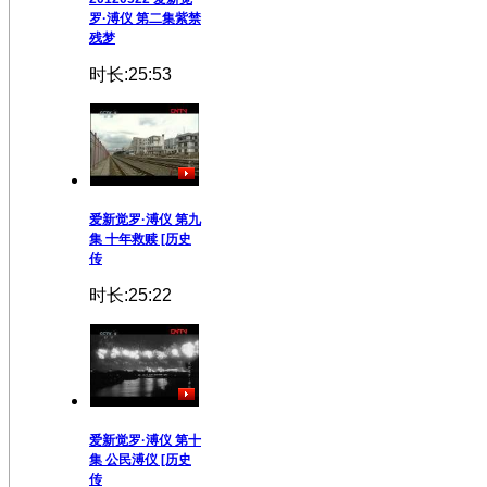
罗·溥仪 第二集紫禁
残梦
时长:25:53
爱新觉罗·溥仪 第九
集 十年救赎 [历史
传
时长:25:22
爱新觉罗·溥仪 第十
集 公民溥仪 [历史
传