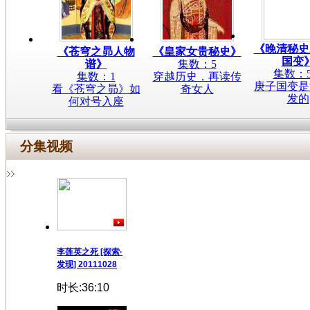
《晚清秘史
《苍穹之昴人物
《皇家女贵秘史》
国变
谱》
集数：5
集数：
集数：1
穿越历史，再读传
庚子国变是
看《苍穹之昴》如
奇女人
发的
何对号入座
分集视频
李莲英之死 [探索·
发现] 20111028
时长:36:10