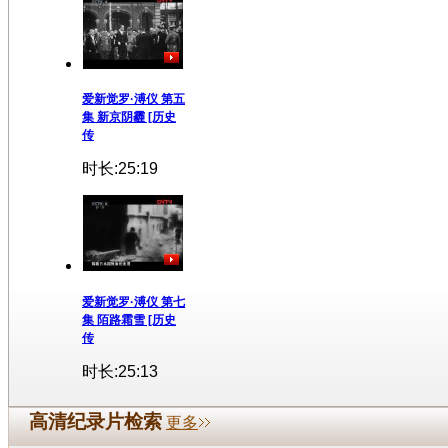
爱新觉罗·溥仪 第五
集 新京阴霾 [历史
传
时长:25:19
爱新觉罗·溥仪 第七
集 陌路霜雪 [历史
传
时长:25:13
高清纪录片检索
更多