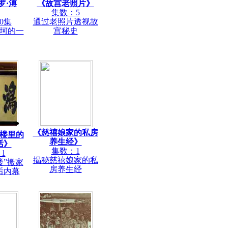
罗·溥
《故宫老照片》
集数：5
0集
通过老照片透视故
坷的一
宫秘史
《慈禧娘家的私房
楼里的
养生经》
话》
集数：1
1
揭秘慈禧娘家的私
楼”搬家
房养生经
后内幕