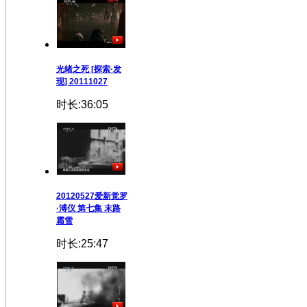
光绪之死 [探索·发
现] 20111027
时长:36:05
20120527爱新觉罗
·溥仪 第七集 末路
霜雪
时长:25:47