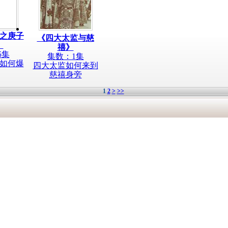
之庚子
《四大太监与慈
》
禧》
5集
集数：1集
如何爆
四大太监如何来到
慈禧身旁
1
2
>
>>