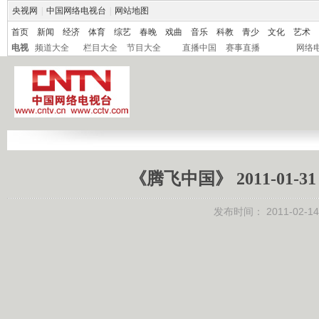
央视网
|
中国网络电视台
|
网站地图
首页
新闻
经济
体育
综艺
春晚
戏曲
音乐
科教
青少
文化
艺术
电视
频道大全
栏目大全
节目大全
直播中国
赛事直播
网络
《腾飞中国》 2011-01
发布时间：
2011-02-14