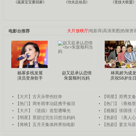
《蔬菜宝宝要回家》
《功夫总动员》
《竞技大联盟
电影台推荐
大片放映厅
|
电影库
|
高清美图
|
热辣资
杨幂多线发展
赵又廷承认恋情
林凤娇为成
演员变身歌手
朱茵顺利当妈
庆祝58岁生
【大片】古天乐带伤狂奔
【明星】郑秀文备
【热门】周冬雨李治廷携手催泪
【热门】《香格里
【大片】《逆战》造型遭曝光
【视频】张国强《
【明星】景甜过完生日想当妈妈
【热剧】《美人心
【将映】五月天集体跨界拍电影
【热剧】姜文马苏