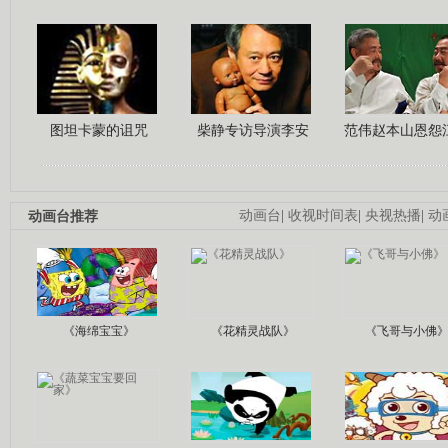
图坦卡蒙的诅咒
柴静专访导演李安
范伟赵本山恩怨
动画台推荐
动画台
|
收视时间表
|
央视热播
|
动
《海绵宝宝》
《花精灵战队》
《飞哥与小佛