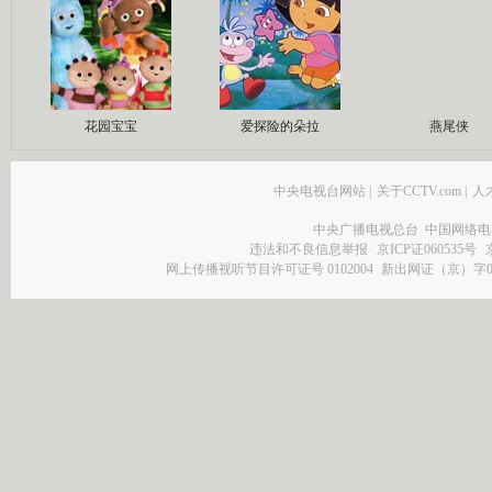
花园宝宝
爱探险的朵拉
燕尾侠
中央电视台网站
|
关于CCTV.com
|
人
中央广播电视总台 中国网络电
违法和不良信息举报
京ICP证060535号
网上传播视听节目许可证号 0102004
新出网证（京）字0