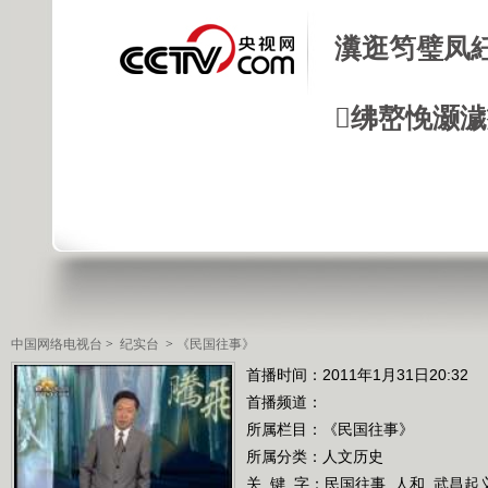
瀵逛笉璧凤
绋嶅悗灏
中国网络电视台
>
纪实台
>
《民国往事》
首播时间：2011年1月31日20:32
首播频道：
所属栏目：
《民国往事》
所属分类：人文历史
关 键 字：
民国往事
人和
武昌起