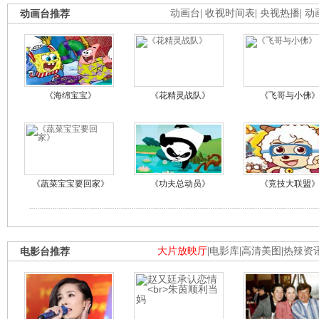
动画台推荐
动画台
|
收视时间表
|
央视热播
|
动
《海绵宝宝》
《花精灵战队》
《飞哥与小佛
《蔬菜宝宝要回家》
《功夫总动员》
《竞技大联盟
电影台推荐
大片放映厅
|
电影库
|
高清美图
|
热辣资