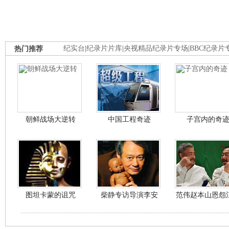
热门推荐
纪实台
|
纪录片片库
|
央视精品纪录片专场
|
BBC纪录片
朝鲜战场大逆转
中国工程奇迹
子宫内的奇
图坦卡蒙的诅咒
柴静专访导演李安
范伟赵本山恩怨