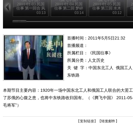
2011-01-03 民国
2011-01-04 民国
2011-01-05 民国
2
往事 第一回合 风
往事 第二回 梦碎
往事 第三回 水木
雨飘摇季
黄花岗
清华园
03:13
03:14
03:12
首播时间：2011年5月5日21:32
首播频道：
所属栏目：
《民国往事》
所属分类：人文历史
关 键 字：
中国东北工人
俄国工人
东铁路
本期节目主要内容：1920年一场中国东北工人和俄国工人联合的大罢工
了苏俄的心腹之患，也将中东铁路收归国有。（《腾飞中国》 2011-05-0
毛将军”）
【
复制链接
】【
转发邮件
】