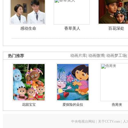
感动生命
香草美人
百花深处
热门推荐
动画片库
|
动画微博
|
动画梦工场
花园宝宝
爱探险的朵拉
燕尾侠
中央电视台网站
|
关于CCTV.com
|
人