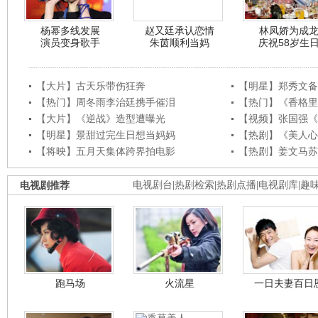
杨幂多线发展
赵又廷承认恋情
林凤娇为成
演员变身歌手
朱茵顺利当妈
庆祝58岁生
【大片】古天乐带伤狂奔
【明星】郑秀文备
【热门】周冬雨李治廷携手催泪
【热门】《香格里
【大片】《逆战》造型遭曝光
【视频】张国强《
【明星】景甜过完生日想当妈妈
【热剧】《美人心
【将映】五月天集体跨界拍电影
【热剧】姜文马苏
电视剧推荐
电视剧台
|
热剧检索
|
热剧点播
|
电视剧库
|
趣
跑马场
火流星
一日夫妻百日