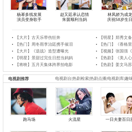
杨幂多线发展
赵又廷承认恋情
林凤娇为成
演员变身歌手
朱茵顺利当妈
庆祝58岁生
【大片】古天乐带伤狂奔
【明星】郑秀文备
【热门】周冬雨李治廷携手催泪
【热门】《香格里
【大片】《逆战》造型遭曝光
【视频】张国强《
【明星】景甜过完生日想当妈妈
【热剧】《美人心
【将映】五月天集体跨界拍电影
【热剧】姜文马苏
电视剧推荐
电视剧台
|
热剧检索
|
热剧点播
|
电视剧库
|
趣
跑马场
火流星
一日夫妻百日