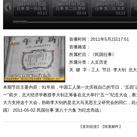
2011-01-03 民国
2011-01-04 民国
2011-01-05 民国
2
往事 第一回合 风
往事 第二回 梦碎
往事 第三回 水木
雨飘摇季
黄花岗
清华园
03:13
03:14
03:12
首播时间：2011年5月2日17:51
首播频道：
所属栏目：
《民国往事》
所属分类：人文历史
关 键 字：
工人
节日
李大钊
北大
本期节目主要内容：91年前，中国工人第一次庆祝自己的节日，“五四”
一”前夕，北大经济学教授李大钊正筹备在北大举行“五一”纪念大会，
大力支持这个大会，协助李大钊的是北大马克思主义研究会的同仁，此会
国》 2011-05-02 民国往事 第八十六集 为纪念而战）
【
复制链接
】【
转发邮件
】