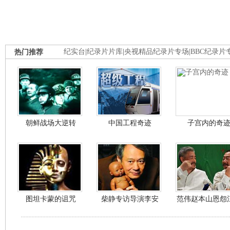
热门推荐
纪实台
|
纪录片片库
|
央视精品纪录片专场
|
BBC纪录片
朝鲜战场大逆转
中国工程奇迹
子宫内的奇
图坦卡蒙的诅咒
柴静专访导演李安
范伟赵本山恩怨