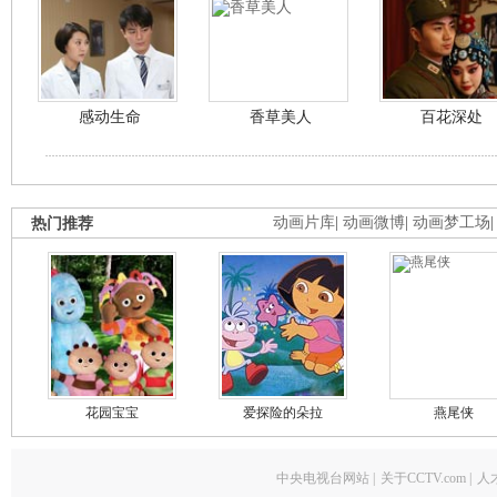
感动生命
香草美人
百花深处
热门推荐
动画片库
|
动画微博
|
动画梦工场
花园宝宝
爱探险的朵拉
燕尾侠
中央电视台网站
|
关于CCTV.com
|
人