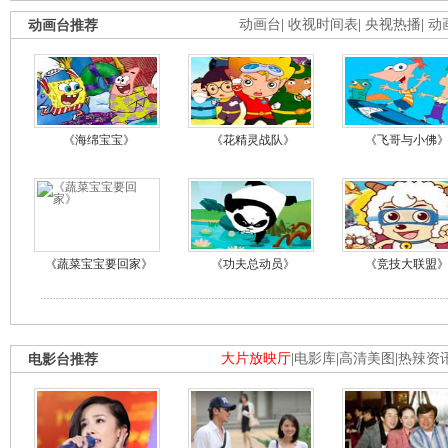
动画台推荐
动画台
|
收视时间表
|
央视热播
|
动
《海绵宝宝》
《花精灵战队》
《飞哥与小佛
《蔬菜宝宝要回家》
《功夫总动员》
《竞技大联盟
电影台推荐
大片放映厅
|
电影库
|
高清美图
|
热辣资