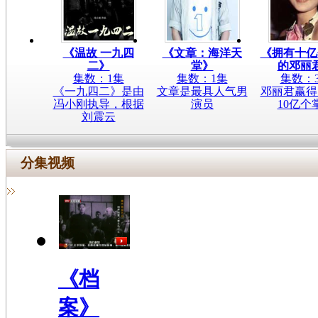
《温故 一九四
《文章：海洋天
《拥有十亿
二》
堂》
的邓丽
集数：1集
集数：1集
集数：
《一九四二》是由
文章是最具人气男
邓丽君赢得
冯小刚执导，根据
演员
10亿个
刘震云
分集视频
《档
案》