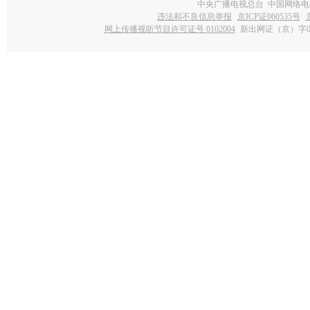
中央广播电视总台 中国网络电
违法和不良信息举报
京ICP证060535号
网上传播视听节目许可证号 0102004
新出网证（京）字0