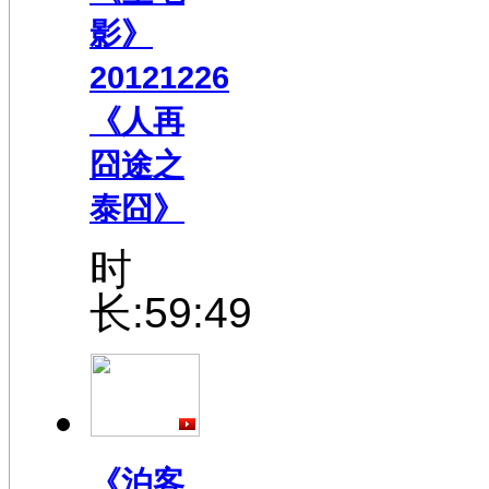
影》
20121226
《人再
囧途之
泰囧》
时
长:59:49
《泊客