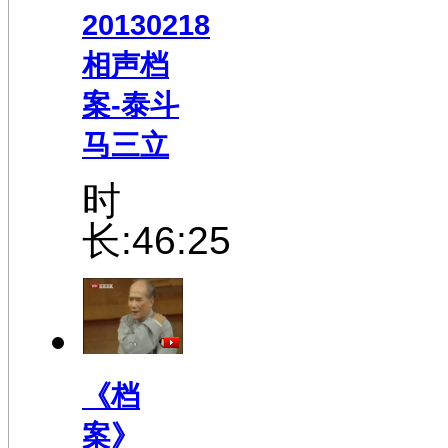
20130218
相声档
案-泰斗
马三立
时
长:46:25
《档
案》