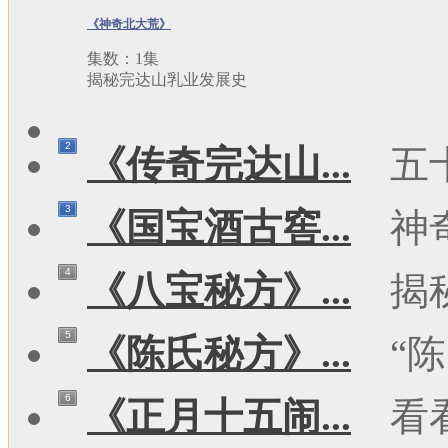
《神奇北大荒》
集数：1集
揭秘完达山乳业发展史
2
《传奇完达山...
五
3
《国宝酒古窖...
神
4
《八宝秘方》...
揭
5
《陈氏秘方》...
“陈
6
《正月十五闹...
看