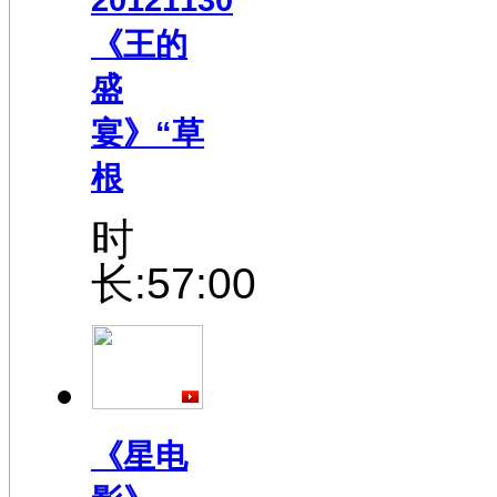
《王的
盛
宴》“草
根
时
长:57:00
《星电