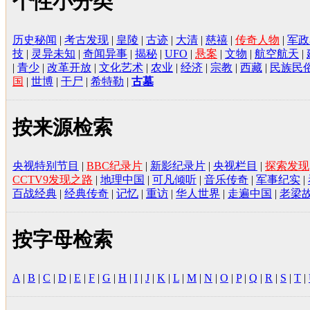
个性小分类
历史秘闻
|
考古发现
|
皇陵
|
古迹
|
大清
|
慈禧
|
传奇人物
|
军政
技
|
灵异未知
|
奇闻异事
|
揭秘
|
UFO
|
悬案
|
文物
|
航空航天
|
|
青少
|
改革开放
|
文化艺术
|
农业
|
经济
|
宗教
|
西藏
|
民族民
国
|
世博
|
干尸
|
希特勒
|
古墓
按来源检索
央视特别节目
|
BBC纪录片
|
新影纪录片
|
央视栏目
|
探索发现
CCTV9发现之路
|
地理中国
|
可凡倾听
|
音乐传奇
|
军事纪实
|
百战经典
|
经典传奇
|
记忆
|
重访
|
华人世界
|
走遍中国
|
老梁
按字母检索
A
|
B
|
C
|
D
|
E
|
F
|
G
|
H
|
I
|
J
|
K
|
L
|
M
|
N
|
O
|
P
|
Q
|
R
|
S
|
T
|