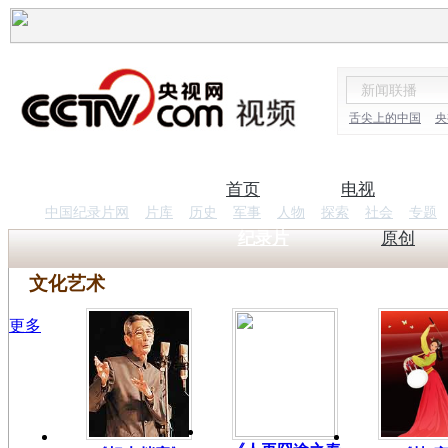
舌尖上的中国
央
首页
电视
中国纪录片网
片库
历史
军事
人物
探索
社会
专题
纪录片
原创
文化艺术
更多