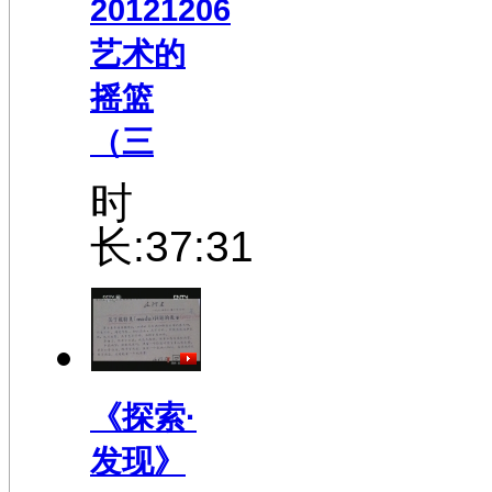
20121206
艺术的
摇篮
（三
时
长:37:31
《探索·
发现》