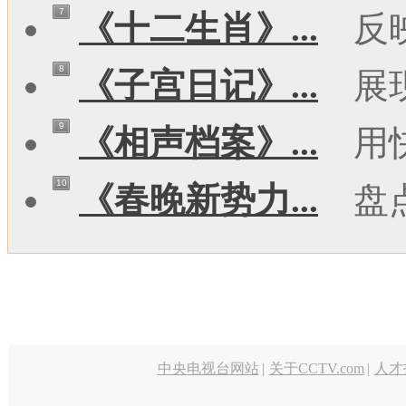
7
《十二生肖》...
反
8
《子宫日记》...
展
9
《相声档案》...
用
10
《春晚新势力...
盘
中央电视台网站
|
关于CCTV.com
|
人才