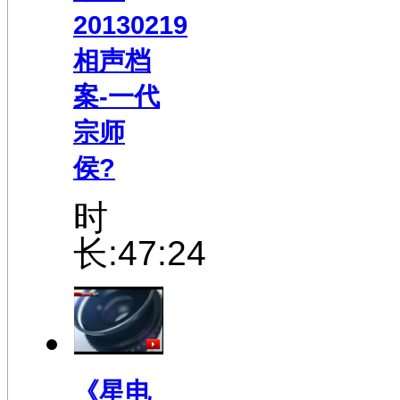
20130219
相声档
案-一代
宗师
侯?
时
长:47:24
《星电