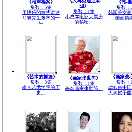
《人再囧途之泰
《相声档案》
《韩-
囧》
集数：5集
集数：
集数：1集
用快乐的方式讲述
韩国美女画
小成本电影大票房
马老先生艰辛的一
国画情
的秘密。
生
《艺术的摇篮》
《画家龚
《画家张世简》
集数：3集
集数：
集数：1集
南京艺术学院的历
龚心甫中国
著名画家张世简。
史。
大学授予国