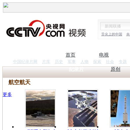
舌尖上的中国
央
首页
电视
中国纪录片网
片库
历史
军事
人物
探索
社会
专题
纪录片
原创
航空航天
更多