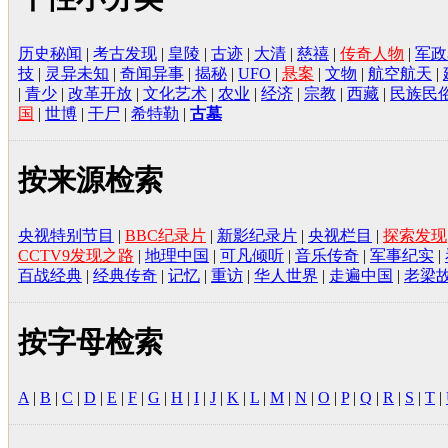
历史秘闻
|
考古发现
|
皇陵
|
古迹
|
大清
|
慈禧
|
传奇人物
|
军政
技
|
灵异未知
|
奇闻异事
|
揭秘
|
UFO
|
悬案
|
文物
|
航空航天
|
|
青少
|
改革开放
|
文化艺术
|
农业
|
经济
|
宗教
|
西藏
|
民族民
国
|
世博
|
干尸
|
希特勒
|
古墓
按来源检索
央视特别节目
|
BBC纪录片
|
新影纪录片
|
央视栏目
|
探索发现
CCTV9发现之路
|
地理中国
|
可凡倾听
|
音乐传奇
|
军事纪实
|
百战经典
|
经典传奇
|
记忆
|
重访
|
华人世界
|
走遍中国
|
老梁
按字母检索
A
|
B
|
C
|
D
|
E
|
F
|
G
|
H
|
I
|
J
|
K
|
L
|
M
|
N
|
O
|
P
|
Q
|
R
|
S
|
T
|