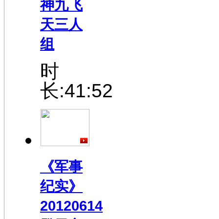
神九飞
天三人
组
时
长:41:52
《军事
纪实》
20120614