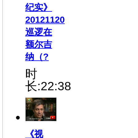
纪实》
20121120
巡逻在
额尔吉
纳（?
时
长:22:38
《视