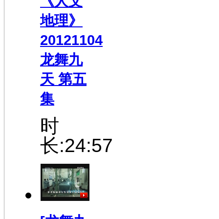
《人文
地理》
20121104
龙舞九
天 第五
集
时
长:24:57