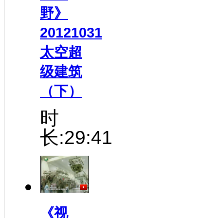
野》
20121031
太空超
级建筑
（下）
时
长:29:41
《视