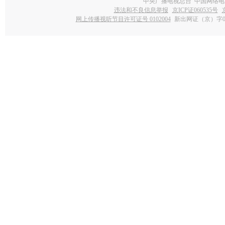
中央广播电视总台 中国网络电
违法和不良信息举报
京ICP证060535号
网上传播视听节目许可证号 0102004
新出网证（京）字0