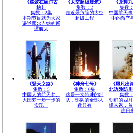
《巡逻在额尔古
《太空超级建筑》
《龙舞九
纳》
集数：2
集数：
集数：2集
走近最危险的太空
中国航天事
本期节目就为大家
超级工程
中的艰辛
讲述额尔吉纳的巡
逻艇大
《登天之路》
《神舟七号》
《咫尺出海
集数：5
集数：6集
北边陲防川
中国人的航天梦、
这是一支特殊的部
集数：
大国梦一步一步的
队，部队的全部人
朝鲜的四月
实现，
数只有
姗来迟，首
连日