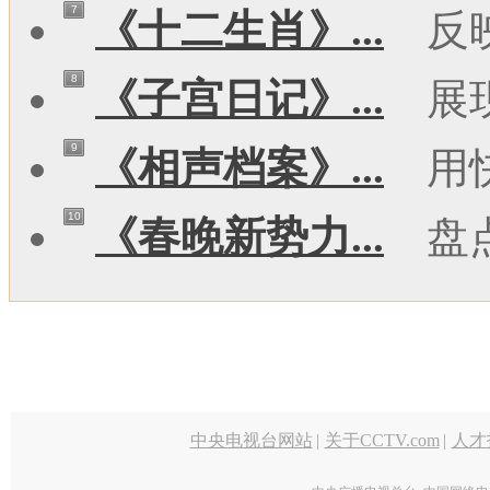
7
《十二生肖》...
反
8
《子宫日记》...
展
9
《相声档案》...
用
10
《春晚新势力...
盘
中央电视台网站
|
关于CCTV.com
|
人才