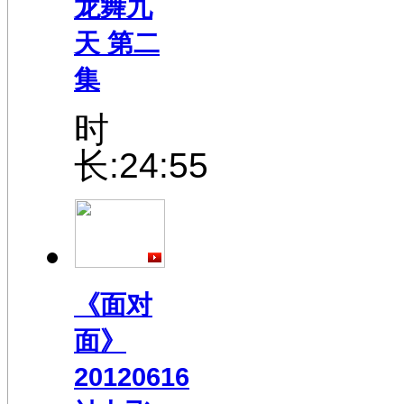
龙舞九
天 第二
集
时
长:24:55
《面对
面》
20120616