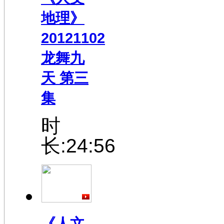
地理》
20121102
龙舞九
天 第三
集
时
长:24:56
《人文