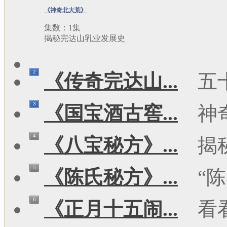
《神奇北大荒》
集数：1集
揭秘完达山乳业发展史
2
《传奇完达山...
五
3
《国宝酒古窖...
神
4
《八宝秘方》...
揭
5
《陈氏秘方》...
“陈
6
《正月十五闹...
看