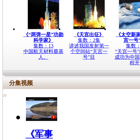
《“两弹一星”功勋
《天宫出征》
《太空新家
科学家》
集数：2集
宫一号
集数：13
讲述我国发射第一
集数：
中国航天材料奠基
个空间站“天宫一
“天宫一号
人。
号”目
成功为中国
程开
分集视频
《军事