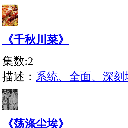
《千秋川菜》
集数:2
描述：
系统、全面、深刻
《荡涤尘埃》