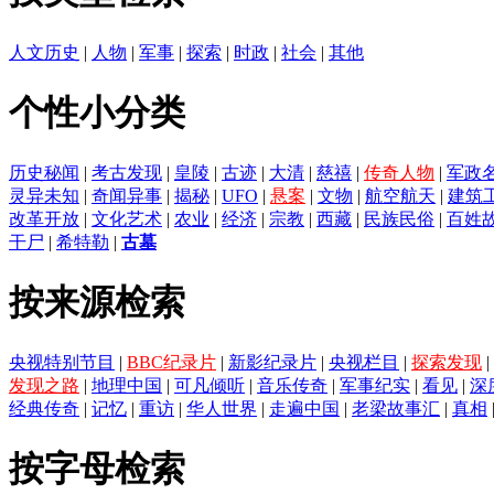
人文历史
|
人物
|
军事
|
探索
|
时政
|
社会
|
其他
个性小分类
历史秘闻
|
考古发现
|
皇陵
|
古迹
|
大清
|
慈禧
|
传奇人物
|
军政
灵异未知
|
奇闻异事
|
揭秘
|
UFO
|
悬案
|
文物
|
航空航天
|
建筑
改革开放
|
文化艺术
|
农业
|
经济
|
宗教
|
西藏
|
民族民俗
|
百姓
干尸
|
希特勒
|
古墓
按来源检索
央视特别节目
|
BBC纪录片
|
新影纪录片
|
央视栏目
|
探索发现
|
发现之路
|
地理中国
|
可凡倾听
|
音乐传奇
|
军事纪实
|
看见
|
深
经典传奇
|
记忆
|
重访
|
华人世界
|
走遍中国
|
老梁故事汇
|
真相
按字母检索