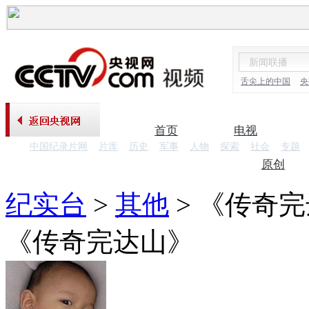
舌尖上的中国
央
首页
电视
中国纪录片网
片库
历史
军事
人物
探索
社会
专题
纪录片
原创
纪实台
>
其他
>
《传奇完
《传奇完达山》