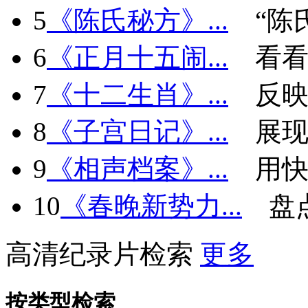
5
《陈氏秘方》...
“陈
6
《正月十五闹...
看看
7
《十二生肖》...
反
8
《子宫日记》...
展现
9
《相声档案》...
用快
10
《春晚新势力...
盘
高清纪录片检索
更多
按类型检索