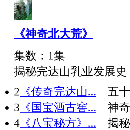
《神奇北大荒》
集数：1集
揭秘完达山乳业发展史
2
《传奇完达山...
五十
3
《国宝酒古窖...
神
4
《八宝秘方》...
揭秘