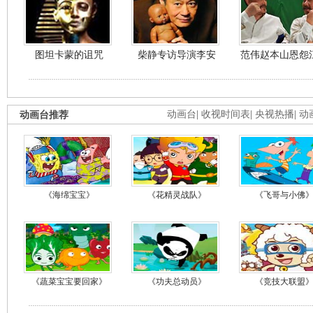
图坦卡蒙的诅咒
柴静专访导演李安
范伟赵本山恩怨
动画台推荐
动画台
|
收视时间表
|
央视热播
|
动
《海绵宝宝》
《花精灵战队》
《飞哥与小佛
《蔬菜宝宝要回家》
《功夫总动员》
《竞技大联盟