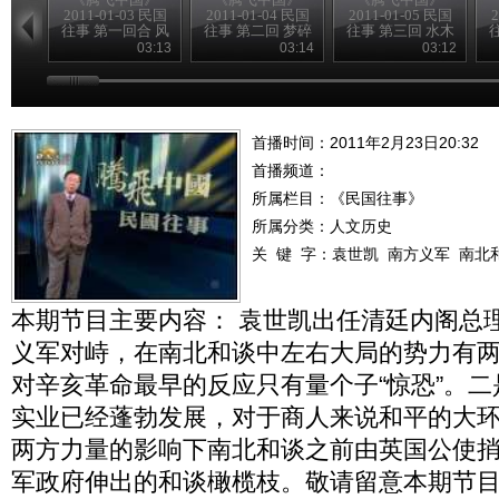
2011-01-03 民国
2011-01-04 民国
2011-01-05 民国
2
往事 第一回合 风
往事 第二回 梦碎
往事 第三回 水木
雨飘摇季
黄花岗
清华园
03:13
03:14
03:12
首播时间：2011年2月23日20:32
首播频道：
所属栏目：
《民国往事》
所属分类：人文历史
关 键 字：
袁世凯
南方义军
南北
本期节目主要内容： 袁世凯出任清廷内阁总
义军对峙，在南北和谈中左右大局的势力有
对辛亥革命最早的反应只有量个子“惊恐”。
实业已经蓬勃发展，对于商人来说和平的大
两方力量的影响下南北和谈之前由英国公使
军政府伸出的和谈橄榄枝。敬请留意本期节