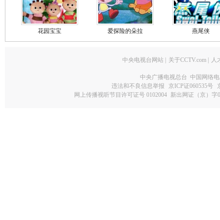
花园宝宝
爱探险的朵拉
燕尾侠
中央电视台网站
|
关于CCTV.com
|
人
中央广播电视总台 中国网络电
违法和不良信息举报
京ICP证060535号
网上传播视听节目许可证号 0102004
新出网证（京）字0