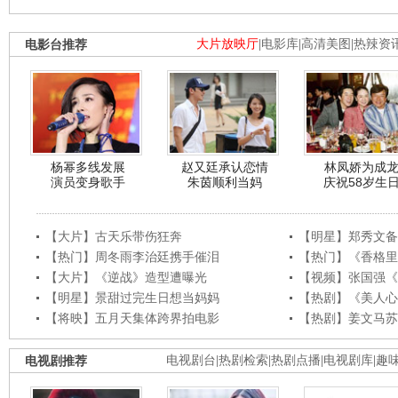
电影台推荐
大片放映厅
|
电影库
|
高清美图
|
热辣资
杨幂多线发展
赵又廷承认恋情
林凤娇为成
演员变身歌手
朱茵顺利当妈
庆祝58岁生
【大片】古天乐带伤狂奔
【明星】郑秀文备
【热门】周冬雨李治廷携手催泪
【热门】《香格里
【大片】《逆战》造型遭曝光
【视频】张国强《
【明星】景甜过完生日想当妈妈
【热剧】《美人心
【将映】五月天集体跨界拍电影
【热剧】姜文马苏
电视剧推荐
电视剧台
|
热剧检索
|
热剧点播
|
电视剧库
|
趣