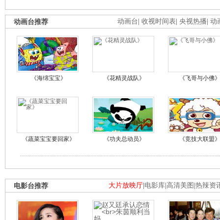
动画台推荐
动画台
|
收视时间表
|
央视热播
|
动
《海绵宝宝》
《花精灵战队》
《飞哥与小佛
《蔬菜宝宝要回家》
《功夫总动员》
《竞技大联盟
电影台推荐
大片放映厅
|
电影库
|
高清美图
|
热辣资