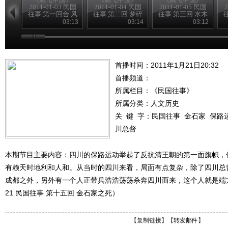
2011-01-03 民国
2011-01-04 民国
2011-01-05 民国
2
往事 第一回合 风
往事 第二回 梦碎
往事 第三回 水木
雨飘摇季
黄花岗
清华园
03:13
03:14
03:12
首播时间：2011年1月21日20:32
首播频道：
所属栏目：
《民国往事》
所属分类：人文历史
关 键 字：
民国往事
金石家
保路
川总督
本期节目主要内容：四川的保路运动举起了反抗清王朝的第一面旗帜，
有赖天时地利和人和。从当时的四川来看，局面有点复杂，除了四川总
成都之外，另外有一个人正带兵浩浩荡荡杀奔四川而来，这个人就是端方。（
21 民国往事 第十五回 金石家之死）
【
复制链接
】【
转发邮件
】