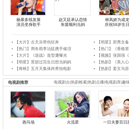
杨幂多线发展
赵又廷承认恋情
林凤娇为成
演员变身歌手
朱茵顺利当妈
庆祝58岁生
【大片】古天乐带伤狂奔
【明星】郑秀文备
【热门】周冬雨李治廷携手催泪
【热门】《香格里
【大片】《逆战》造型遭曝光
【视频】张国强《
【明星】景甜过完生日想当妈妈
【热剧】《美人心
【将映】五月天集体跨界拍电影
【热剧】姜文马苏
电视剧推荐
电视剧台
|
热剧检索
|
热剧点播
|
电视剧库
|
趣
跑马场
火流星
一日夫妻百日