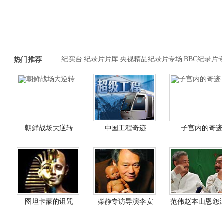
热门推荐
纪实台
|
纪录片片库
|
央视精品纪录片专场
|
BBC纪录片
朝鲜战场大逆转
中国工程奇迹
子宫内的奇
图坦卡蒙的诅咒
柴静专访导演李安
范伟赵本山恩怨