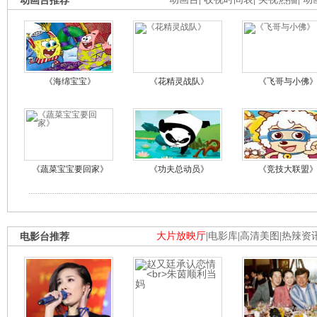
动画台推荐
《海绵宝宝》
《花精灵战队》
《飞哥与小佛
《蔬菜宝宝要回家》
《功夫总动员》
《竞技大联盟
电影台推荐
大片放映厅
|
电影库
|
高清美图
|
热辣资