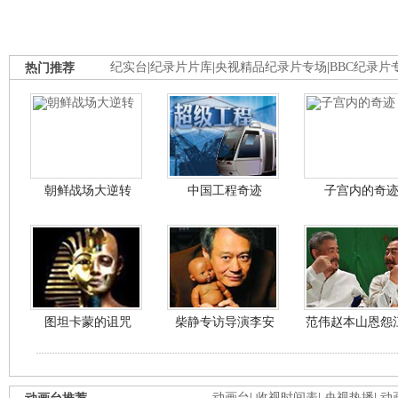
热门推荐
纪实台
|
纪录片片库
|
央视精品纪录片专场
|
BBC纪录片
朝鲜战场大逆转
中国工程奇迹
子宫内的奇
图坦卡蒙的诅咒
柴静专访导演李安
范伟赵本山恩怨
动画台
|
收视时间表
|
央视热播
|
动