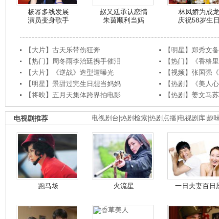
杨幂多线发展
赵又廷承认恋情
林凤娇为成
演员变身歌手
朱茵顺利当妈
庆祝58岁生
【大片】古天乐带伤狂奔
【明星】郑秀文备
【热门】周冬雨李治廷携手催泪
【热门】《香格里
【大片】《逆战》造型遭曝光
【视频】张国强《
【明星】景甜过完生日想当妈妈
【热剧】《美人心
【将映】五月天集体跨界拍电影
【热剧】姜文马苏
电视剧推荐
电视剧台
|
热剧检索
|
热剧点播
|
电视剧库
|
趣
跑马场
火流星
一日夫妻百日