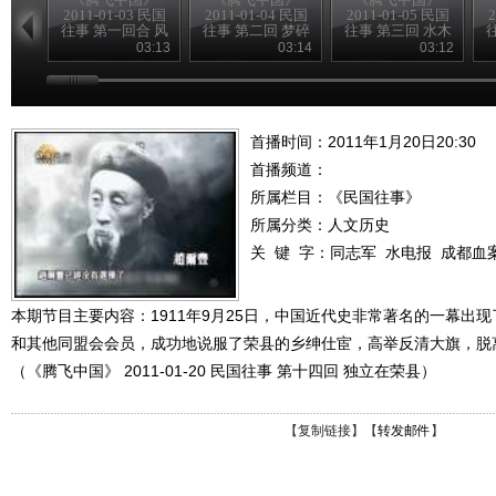
2011-01-03 民国
2011-01-04 民国
2011-01-05 民国
2
往事 第一回合 风
往事 第二回 梦碎
往事 第三回 水木
雨飘摇季
黄花岗
清华园
03:13
03:14
03:12
首播时间：2011年1月20日20:30
首播频道：
所属栏目：
《民国往事》
所属分类：人文历史
关 键 字：
同志军
水电报
成都血
本期节目主要内容：1911年9月25日，中国近代史非常著名的一幕出
和其他同盟会会员，成功地说服了荣县的乡绅仕宦，高举反清大旗，脱
（《腾飞中国》 2011-01-20 民国往事 第十四回 独立在荣县）
【
复制链接
】【
转发邮件
】