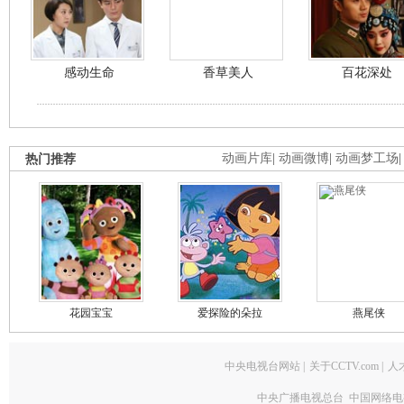
感动生命
香草美人
百花深处
热门推荐
动画片库
|
动画微博
|
动画梦工场
花园宝宝
爱探险的朵拉
燕尾侠
中央电视台网站
|
关于CCTV.com
|
人
中央广播电视总台 中国网络电