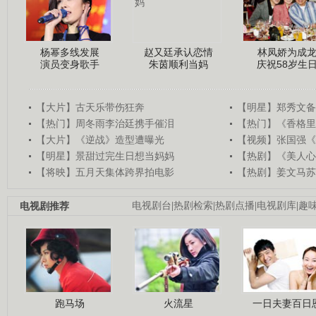
杨幂多线发展
赵又廷承认恋情
林凤娇为成
演员变身歌手
朱茵顺利当妈
庆祝58岁生
【大片】古天乐带伤狂奔
【明星】郑秀文备
【热门】周冬雨李治廷携手催泪
【热门】《香格里
【大片】《逆战》造型遭曝光
【视频】张国强《
【明星】景甜过完生日想当妈妈
【热剧】《美人心
【将映】五月天集体跨界拍电影
【热剧】姜文马苏
电视剧推荐
电视剧台
|
热剧检索
|
热剧点播
|
电视剧库
|
趣
跑马场
火流星
一日夫妻百日