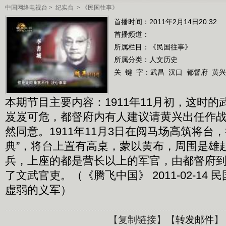
中国网络电视台
>
纪实台
>
《民国往事》
首播时间：2011年2月14日20:32
首播频道：
所属栏目：
《民国往事》
所属分类：人文历史
关 键 字：
武昌
汉口
都督府
黄兴
本期节目主要内容：1911年11月初，这时
岌岌可危，都督府内有人建议请黄兴出任作
然同意。1911年11月3日在阅马场高筑将台
典”，将台上置有高桌，蒙以黄布，周围是雄
兵，上座的都是营长以上的军官，由都督府
了文武官吏。（《腾飞中国》 2011-02-14 
虚弱的义军）
【
复制链接
】【
转发邮件
】