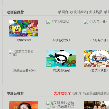
动画台推荐
动画台
|
收视时间表
|
央视热播
|
动
《海绵宝宝》
《花精灵战队》
《飞哥与小佛
《蔬菜宝宝要回家》
《功夫总动员》
《竞技大联盟
电影台推荐
大片放映厅
|
电影库
|
高清美图
|
热辣资