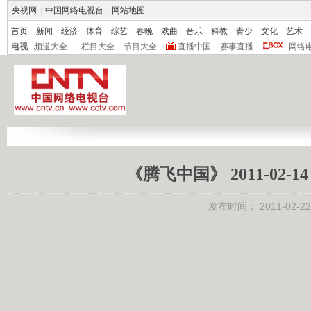
央视网
|
中国网络电视台
|
网站地图
首页
新闻
经济
体育
综艺
春晚
戏曲
音乐
科教
青少
文化
艺术
电视
频道大全
栏目大全
节目大全
直播中国
赛事直播
网络
《腾飞中国》 2011-02
发布时间：
2011-02-22