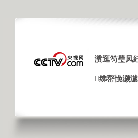
瀵逛笉璧凤
绋嶅悗灏