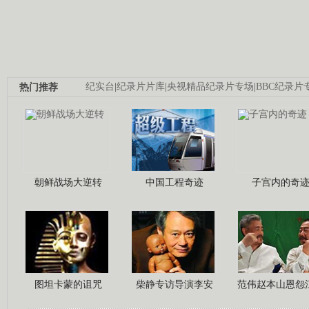
热门推荐
纪实台
|
纪录片片库
|
央视精品纪录片专场
|
BBC纪录片
朝鲜战场大逆转
中国工程奇迹
子宫内的奇
图坦卡蒙的诅咒
柴静专访导演李安
范伟赵本山恩怨