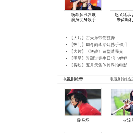
杨幂多线发展
赵又廷承
演员变身歌手
朱茵顺
【大片】古天乐带伤狂奔
【热门】周冬雨李治廷携手催泪
【大片】《逆战》造型遭曝光
【明星】景甜过完生日想当妈妈
【将映】五月天集体跨界拍电影
电视剧推荐
电视剧台
|
热
跑马场
火流