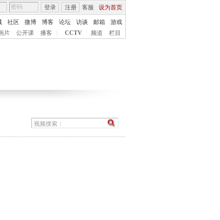
登录
注册
客服
设为首页
城
社区
微博
博客
论坛
访谈
邮箱
游戏
画片
公开课
播客
|
CCTV
频道
栏目