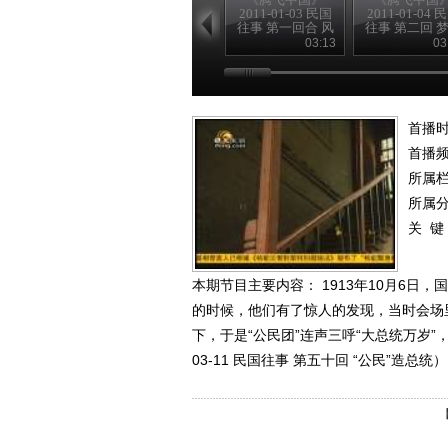
2011-01-03 民国
2011-01-04 
往事 第一回合 风
往事 第二回 
雨飘摇季
黄花岗
03:13
03
首播时
首播
所属
所属
关 键
本期节目主要内容： 1913年10月6
的时候，他们有了惊人的发现，当时会场
下，于是“公民团”连声三呼“大总统万岁”
03-11 民国往事 第五十回 “公民”造总统）