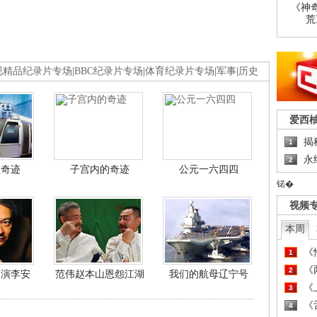
《神
荒
视精品纪录片专场
|
BBC纪录片专场
|
体育纪录片专场
|
军事
|
历史
爱西
揭
1
永
2
程奇迹
子宫内的奇迹
公元一六四四
锘�
视频
本周
《
1
《
2
导演李安
范伟赵本山恩怨江湖
我们的航母辽宁号
《
3
《
4