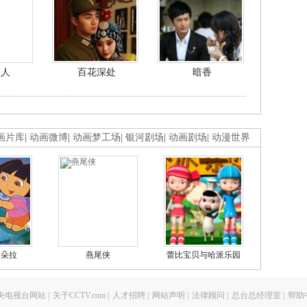
美人
百花深处
暗香
画片库
|
动画微博
|
动画梦工场
|
银河剧场
|
动画剧场
|
动漫世界
的朵拉
燕尾侠
蕾比宝贝与哈派乐园
央电视台网站
|
关于CCTV.com
|
人才招聘
|
网站声明
|
法律顾问
|
总台总经理室
|
帮助