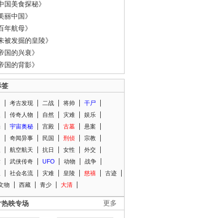
中国美食探秘》
美丽中国》
百年航母》
未被发掘的皇陵》
帝国的兴衰》
帝国的背影》
标签
闻
考古发现
二战
将帅
干尸
人
传奇人物
自然
灾难
娱乐
光
宇宙奥秘
宫殿
古墓
悬案
知
奇闻异事
民国
刑侦
宗教
程
航空航天
抗日
女性
外交
术
武侠传奇
UFO
动物
战争
星
社会名流
灾难
皇陵
慈禧
古迹
文物
西藏
青少
大清
片热映专场
更多