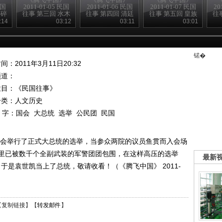
民国
2011-01-05 民国
2011-01-06 民国
2011-01-07 民国
20
梦碎
往事 第三回 水木
往事 第四回 清廷
往事 第五回 皇族
往
清华园
争斗忙
内阁党
:14
03:12
03:11
03:01
锘�
间：2011年3月11日20:32
频道：
栏目：
《民国往事》
分类：人文历史
 字：
国会
大总统
选举
公民团
民国
日，国会举行了正式大总统的选举，当参众两院的议员鱼贯而入会场
里已被数千个全副武装的军警团团包围，在这样高压的选举
最新
，于是袁世凯当上了总统，敬请收看！（《腾飞中国》 2011-
【
复制链接
】【
转发邮件
】