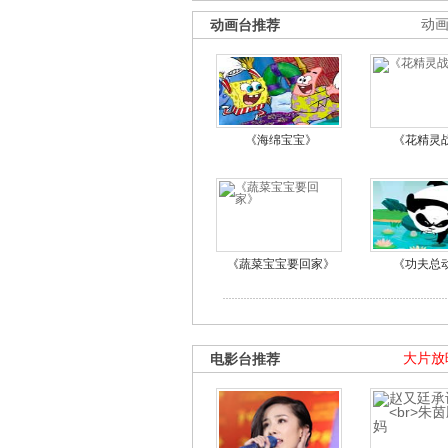
动画台推荐
动
《海绵宝宝》
《花精灵
《蔬菜宝宝要回家》
《功夫总
电影台推荐
大片放