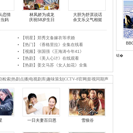
认恋情
林凤娇为成龙
大胆为舒淇说话
利当妈
庆祝58岁生日
余文乐义气相挺
【明星】郑秀文备嫁衣等求婚
B
【热门】《香格里拉》全集在线看
【视频】张国强《王海涛今年41》
锘�
【热剧】《美人心计》在线观看
【热剧】姜文马苏《女人如花》全集
剧检索
|
热剧点播
|
电视剧库
|
趣味策划
|
CCTV-8官网
|
影视同期声
星
一日夫妻百日恩
雪狼谷