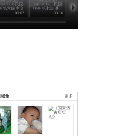
11-01-10 民国
2011-01-11 民国
2011-01-12 民国
2011-01-13 
事 第六回 主义
往事 第七回 洪门
往事 第八回 国人
往事 第九回 
初起处
又开张
争保路
泪飞狂
03:07
03:16
03:00
02
视频集
更多