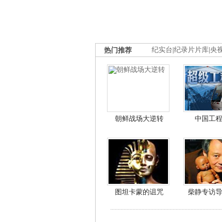
热门推荐
纪实台
|
纪录片片库
|
央
朝鲜战场大逆转
中国工
图坦卡蒙的诅咒
柴静专访