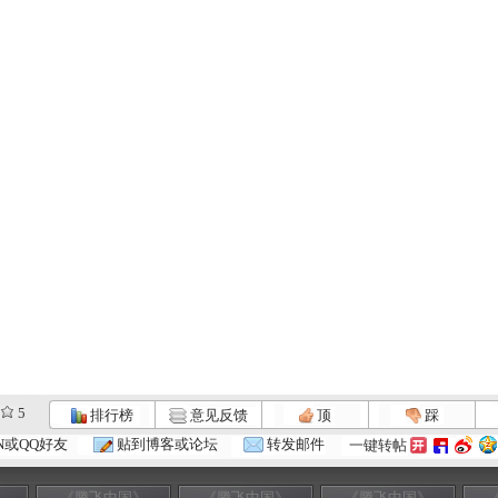
5
排行榜
意见反馈
顶
踩
N或QQ好友
贴到博客或论坛
转发邮件
一键转帖
》
《腾飞中国》
《腾飞中国》
《腾飞中国》