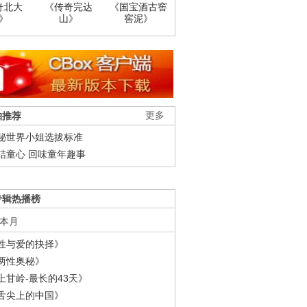
奇北大
《传奇完达
《国宝酒古窖
》
山》
窖泥》
柚推荐
更多
秘世界小姐选拔标准
结童心 回味童年趣事
专辑热播榜
本月
性与爱的抉择》
两性奥秘》
上甘岭-最长的43天》
舌尖上的中国》