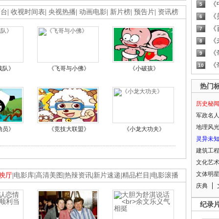
《
5
画台
|
收视时间表
|
央视热播
|
动画电影
|
新片榜
|
预告片
|
资讯榜
《
6
《
7
《
8
《
9
《
10
战队》
《飞哥与小佛》
《小破孩》
热门
历史秘
军政名
地理风
动员》
《竞技大联盟》
《小龙大功夫》
灵异未
建筑工
文化艺
文体明
映厅
|
电影库
|
高清美图
|
热辣资讯
|
新片速递
|
精品栏目
|
电影滚播
庆典
纪录