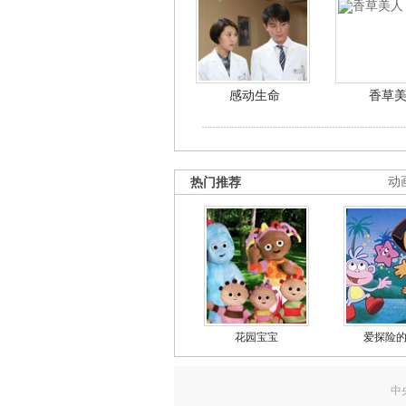
感动生命
香草
热门推荐
动
花园宝宝
爱探险
中