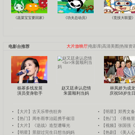
《蔬菜宝宝要回家》
《功夫总动员》
《竞技大联盟
电影台推荐
大片放映厅
|
电影库
|
高清美图
|
热辣资
杨幂多线发展
赵又廷承认恋情
林凤娇为成
演员变身歌手
朱茵顺利当妈
庆祝58岁生
【大片】古天乐带伤狂奔
【明星】郑秀文备
【热门】周冬雨李治廷携手催泪
【热门】《香格里
【大片】《逆战》造型遭曝光
【视频】张国强《
【明星】景甜过完生日想当妈妈
【热剧】《美人心