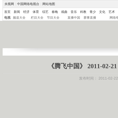
央视网
|
中国网络电视台
|
网站地图
首页
新闻
经济
体育
综艺
春晚
戏曲
音乐
科教
青少
文化
艺术
电视
频道大全
栏目大全
节目大全
直播中国
赛事直播
网络
《腾飞中国》 2011-02
发布时间：
2011-02-22