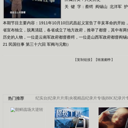
关 键 字：
蔡锷
阎锡山
北洋军
护
本期节目主要内容：1911年10月10日武昌起义宣告了辛亥革命的开始
省宣布独立，脱离清廷，各省成立了地方政府，推举了都督，其中有两
历史的人物，一位是云南军政府都督蔡锷，一位是山西军政府都督阎锡山。（
21 民国往事 第三十六回 军阀与元勳）
【
复制链接
】【
转发邮件
】
热门推荐
纪实台
|
纪录片片库
|
央视精品纪录片专场
|
BBC纪录片