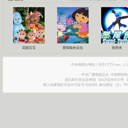
花园宝宝
爱探险的朵拉
燕尾侠
中央电视台网站
|
关于CCTV.com
|
人
中央广播电视总台 中国网络电
违法和不良信息举报
京ICP证060535号
网上传播视听节目许可证号 0102004
新出网证（京）字0