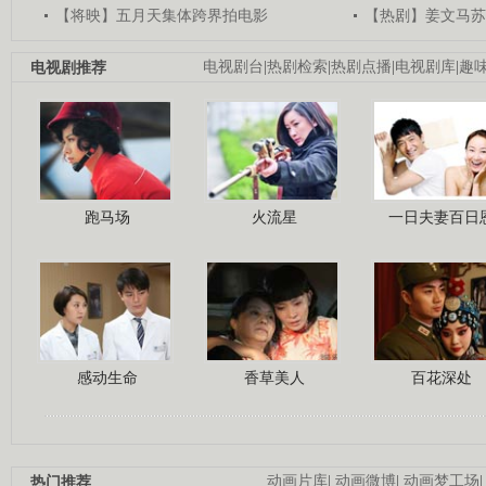
【将映】五月天集体跨界拍电影
【热剧】姜文马苏
电视剧推荐
电视剧台
|
热剧检索
|
热剧点播
|
电视剧库
|
趣
跑马场
火流星
一日夫妻百日
感动生命
香草美人
百花深处
热门推荐
动画片库
|
动画微博
|
动画梦工场