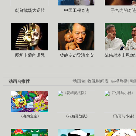
朝鲜战场大逆转
中国工程奇迹
子宫内的奇
图坦卡蒙的诅咒
柴静专访导演李安
范伟赵本山恩怨
动画台推荐
动画台
|
收视时间表
|
央视热播
|
动
《海绵宝宝》
《花精灵战队》
《飞哥与小佛