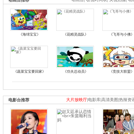
动画台推荐
《海绵宝宝》
《花精灵战队》
《飞哥与小佛
《蔬菜宝宝要回家》
《功夫总动员》
《竞技大联盟
电影台推荐
大片放映厅
|
电影库
|
高清美图
|
热辣资