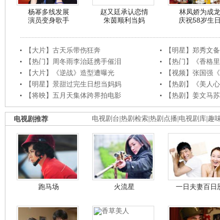
杨幂多线发展
赵又廷承认恋情
林凤娇为成
演员变身歌手
朱茵顺利当妈
庆祝58岁生
【大片】古天乐带伤狂奔
【明星】郑秀文备
【热门】周冬雨李治廷携手催泪
【热门】《香格里
【大片】《逆战》造型遭曝光
【视频】张国强《
【明星】景甜过完生日想当妈妈
【热剧】《美人心
【将映】五月天集体跨界拍电影
【热剧】姜文马苏
电视剧推荐
电视剧台
|
热剧检索
|
热剧点播
|
电视剧库
|
趣
跑马场
火流星
一日夫妻百日