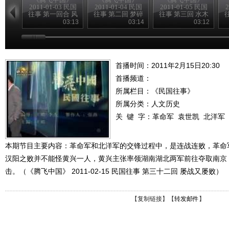
2011-01-03 民国
2011-01-04 民国
2011-01-05 民国
2
往事 第一回合 风
往事 第二回 梦碎
往事 第三回 水木
雨飘摇季
黄花岗
清华园
03:13
03:14
03:12
首播时间：2011年2月15日20:30
首播频道：
所属栏目：
《民国往事》
所属分类：人文历史
关 键 字：
革命军
袁世凯
北洋军
本期节目主要内容：革命军和北洋军的交锋过程中，是连战连败，革命
汉阳之败并不能怪黄兴一人，黄兴主张率领湖南湖北两军前往夺取南京
击。（《腾飞中国》 2011-02-15 民国往事 第三十二回 屡战又屡败）
【
复制链接
】【
转发邮件
】