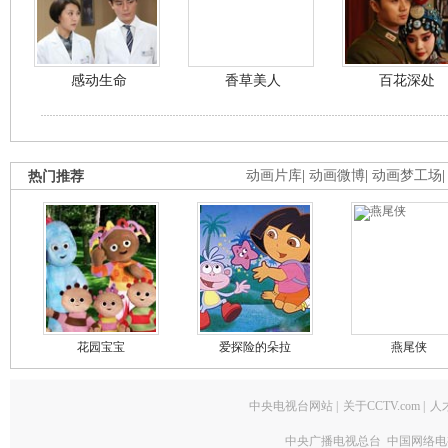
感动生命
香草美人
百花深处
热门推荐
动画片库
|
动画微博
|
动画梦工场
花园宝宝
爱探险的朵拉
燕尾侠
中央电视台网站
|
关于CCTV.com
|
人
中央广播电视总台 中国网络电