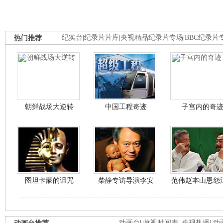
热门推荐
纪实台
|
纪录片片库
|
央视精品纪录片专场
|
BBC纪录片
朝鲜战场大逆转
中国工程奇迹
子宫内的奇
图坦卡蒙的诅咒
柴静专访导演李安
范伟赵本山恩怨
动画台
|
收视时间表
|
央视热播
|
动