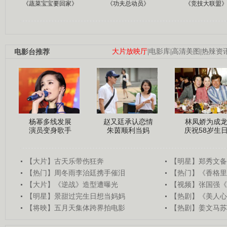
《蔬菜宝宝要回家》
《功夫总动员》
《竞技大联盟
电影台推荐
大片放映厅
|
电影库
|
高清美图
|
热辣资
杨幂多线发展
赵又廷承认恋情
林凤娇为成
演员变身歌手
朱茵顺利当妈
庆祝58岁生
【大片】古天乐带伤狂奔
【明星】郑秀文备
【热门】周冬雨李治廷携手催泪
【热门】《香格里
【大片】《逆战》造型遭曝光
【视频】张国强《
【明星】景甜过完生日想当妈妈
【热剧】《美人心
【将映】五月天集体跨界拍电影
【热剧】姜文马苏