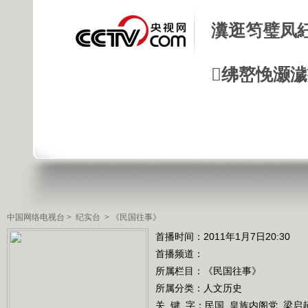
瀵逛笉璧凤
绋嶅悗灏
中国网络电视台
>
纪实台
>
《民国往事》
首播时间：2011年1月7日20:30
首播频道：
所属栏目：
《民国往事》
所属分类：人文历史
关 键 字：
民国
皇族内阁党
梁启