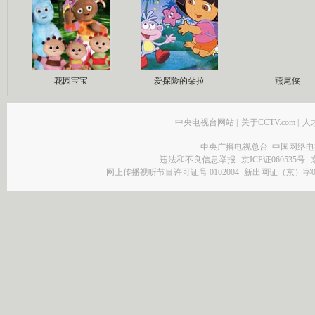
花园宝宝
爱探险的朵拉
燕尾侠
中央电视台网站
|
关于CCTV.com
|
人
中央广播电视总台 中国网络电
违法和不良信息举报
京ICP证060535号
网上传播视听节目许可证号 0102004
新出网证（京）字0