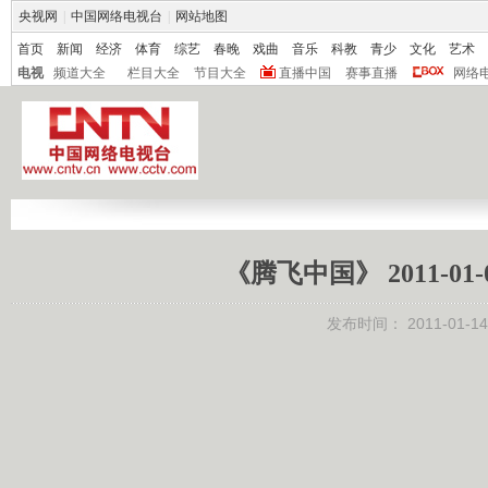
央视网
|
中国网络电视台
|
网站地图
首页
新闻
经济
体育
综艺
春晚
戏曲
音乐
科教
青少
文化
艺术
电视
频道大全
栏目大全
节目大全
直播中国
赛事直播
网络
《腾飞中国》 2011-0
发布时间：
2011-01-14