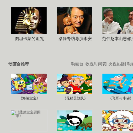
图坦卡蒙的诅咒
柴静专访导演李安
范伟赵本山恩怨
动画台推荐
动画台
|
收视时间表
|
央视热播
|
动
《海绵宝宝》
《花精灵战队》
《飞哥与小佛