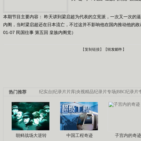
本期节目主要内容： 昨天讲到梁启超为代表的立宪派，一次又一次的
内阁，当时梁启超还在日本流亡，不过这并不影响他在国内推动他的政改主
01-07 民国往事 第五回 皇族内阁党）
【
复制链接
】【
转发邮件
】
热门推荐
纪实台
|
纪录片片库
|
央视精品纪录片专场
|
BBC纪录片
朝鲜战场大逆转
中国工程奇迹
子宫内的奇