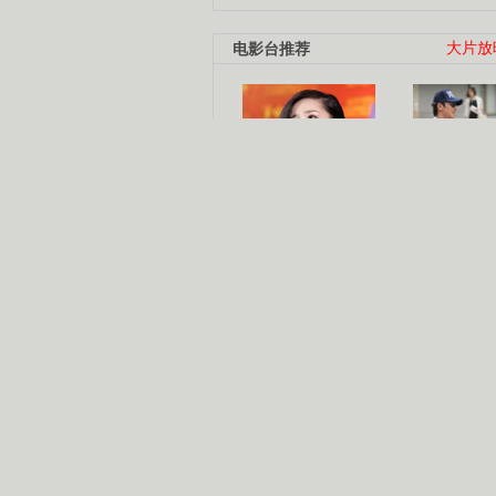
电影台推荐
大片放
杨幂多线发展
赵又廷承
演员变身歌手
朱茵顺
【大片】古天乐带伤狂奔
【热门】周冬雨李治廷携手催泪
【大片】《逆战》造型遭曝光
【明星】景甜过完生日想当妈妈
【将映】五月天集体跨界拍电影
电视剧推荐
电视剧台
|
热