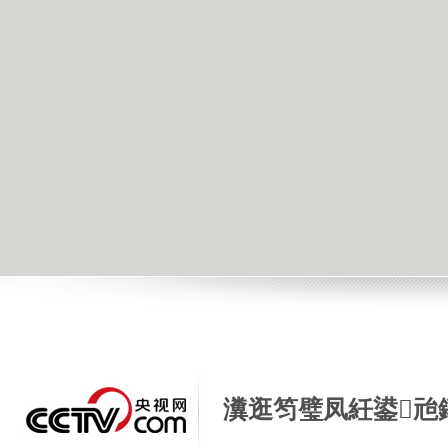
瀵逛笉璧凤紝鍙兘