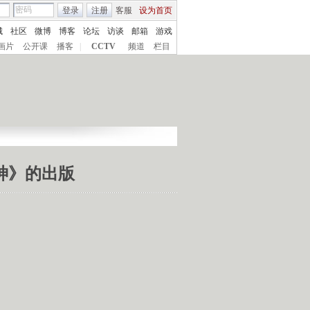
登录
注册
客服
设为首页
城
社区
微博
博客
论坛
访谈
邮箱
游戏
画片
公开课
播客
|
CCTV
频道
栏目
女神》的出版