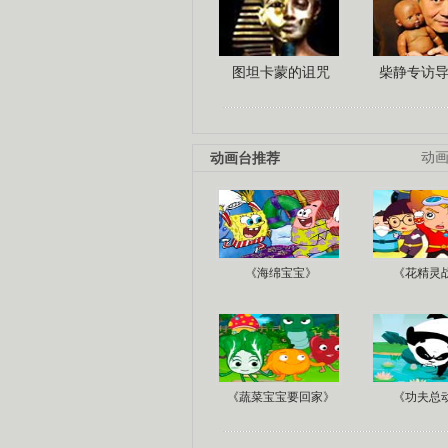
图坦卡蒙的诅咒
柴静专访
动画台推荐
动
《海绵宝宝》
《花精灵
《蔬菜宝宝要回家》
《功夫总