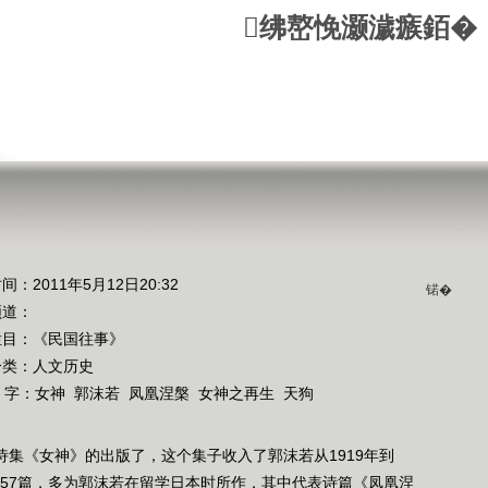
绋嶅悗灏濊瘯銆�
间：2011年5月12日20:32
锘�
频道：
栏目：
《民国往事》
分类：人文历史
 字：
女神
郭沫若
凤凰涅槃
女神之再生
天狗
的诗集《女神》的出版了，这个集子收入了郭沫若从1919年到
是57篇，多为郭沫若在留学日本时所作，其中代表诗篇《凤凰涅