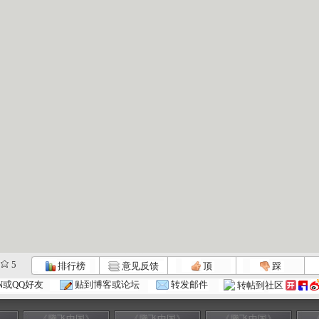
5
排行榜
意见反馈
顶
踩
N或QQ好友
贴到博客或论坛
转发邮件
转帖到社区
》
《腾飞中国》
《腾飞中国》
《腾飞中国》