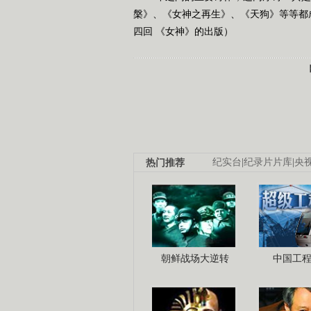
槃》、《女神之再生》、《天狗》等等都成为传
四回 《女神》的出版）
热门推荐
纪实台
|
纪录片片库
|
央
朝鲜战场大逆转
中国工