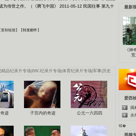
世之作。（《腾飞中国》 2011-05-12 民国往事 第九十
最新
【
复制链接
】【
转发邮件
】
《神
荒
视精品纪录片专场
|
BBC纪录片专场
|
体育纪录片专场
|
军事
|
历史
爱西
揭
1
程奇迹
子宫内的奇迹
公元一六四四
永
2
锘�
视频