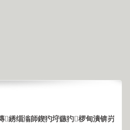
鏄綉缁滃師鍥犳垨鏃犳椤甸潰锛岃