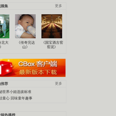
视频集
更多
奇北大
《传奇完达
《国宝酒古窖
》
山》
窖泥》
柚推荐
更多
秘世界小姐选拔标准
结童心 回味童年趣事
专辑热播榜