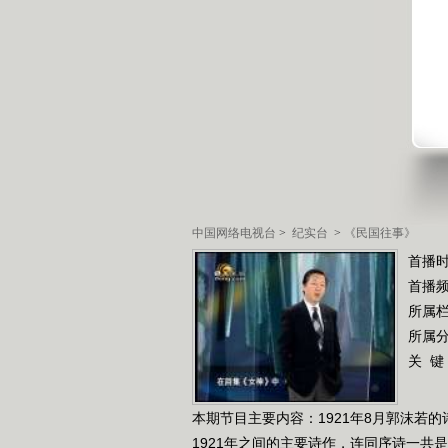
中国网络电视台
>
纪实台
>
《民国往事》
首播时
首播
所属
所属
关 键
本期节目主要内容：1921年8月郭沫若
1921年之间的主要诗作，连同序诗一共