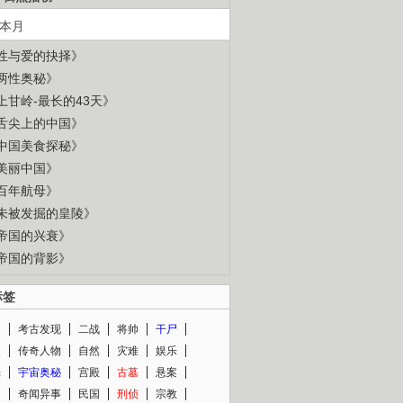
本月
性与爱的抉择》
两性奥秘》
上甘岭-最长的43天》
舌尖上的中国》
中国美食探秘》
美丽中国》
百年航母》
未被发掘的皇陵》
帝国的兴衰》
帝国的背影》
标签
闻
考古发现
二战
将帅
干尸
人
传奇人物
自然
灾难
娱乐
光
宇宙奥秘
宫殿
古墓
悬案
知
奇闻异事
民国
刑侦
宗教