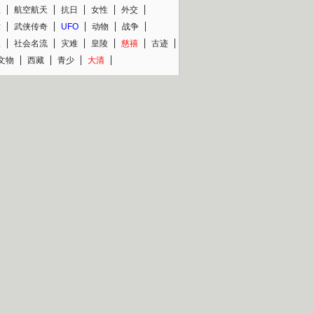
程
航空航天
抗日
女性
外交
术
武侠传奇
UFO
动物
战争
星
社会名流
灾难
皇陵
慈禧
古迹
文物
西藏
青少
大清
片热映专场
更多
BC纪录片专场
央视精品纪录片