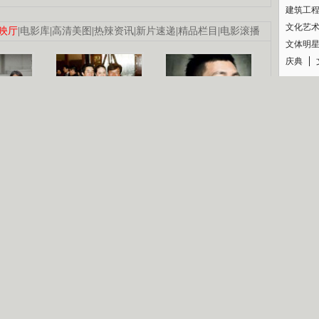
建筑工
文化艺
映厅
|
电影库
|
高清美图
|
热辣资讯
|
新片速递
|
精品栏目
|
电影滚播
文体明
庆典
纪录
认恋情
林凤娇为成龙
大胆为舒淇说话
利当妈
庆祝58岁生日
余文乐义气相挺
【明星】郑秀文备嫁衣等求婚
【热门】《香格里拉》全集在线看
B
【视频】张国强《王海涛今年41》
【热剧】《美人心计》在线观看
锘�
【热剧】姜文马苏《女人如花》全集
剧检索
|
热剧点播
|
电视剧库
|
趣味策划
|
CCTV-8官网
|
影视同期声