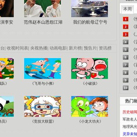
本周
《
1
导演李安
范伟赵本山恩怨江湖
我们的航母辽宁号
《
2
《
3
《
4
画台
|
收视时间表
|
央视热播
|
动画电影
|
新片榜
|
预告片
|
资讯榜
《
5
《
6
《
7
《
8
《
9
战队》
《飞哥与小佛》
《小破孩》
《
10
热门
历史秘
军政名
动员》
《竞技大联盟》
《小龙大功夫》
地理风
灵异未