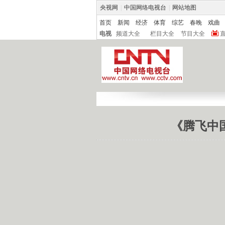
央视网
|
中国网络电视台
|
网站地图
首页
新闻
经济
体育
综艺
春晚
戏曲
电视
频道大全
栏目大全
节目大全
《腾飞中国