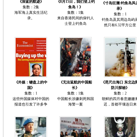
《深蓝的航迹》
《8月15日，我们登上钓
《寸岛狂澜:钓鱼岛风
集数：2集
鱼岛！》
录》
海军海上真实生活纪
集数：1集
集数：1
录。
来自香港民间的保钓人
钓鱼岛及其周边岛屿
士登上钓鱼岛
然只有6.32平方公里
《外媒：键盘上的中
《无法返航的中国船
《咫尺出海口 东北边
国》
长》
防川探秘》
集数：1
集数：1集
集数：2
这些外国媒体对中国的
中国船长涉嫌刺死韩国
朝鲜的四月春意姗姗
报道也引发了许多争
海警一案
迟，首都平壤连日来