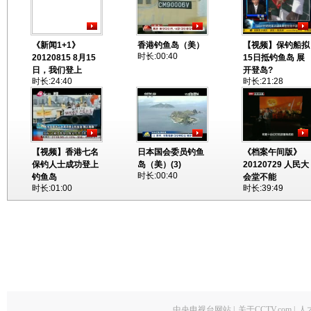
《新闻1+1》
香港钓鱼岛（美）
【视频】保钓船拟
时长:00:40
20120815 8月15
15日抵钓鱼岛 展
日，我们登上
开登岛?
时长:24:40
时长:21:28
【视频】香港七名
日本国会委员钓鱼
《档案午间版》
保钓人士成功登上
岛（美）(3)
20120729 人民大
时长:00:40
钓鱼岛
会堂不能
时长:01:00
时长:39:49
中央电视台网站
|
关于CCTV.com
|
人