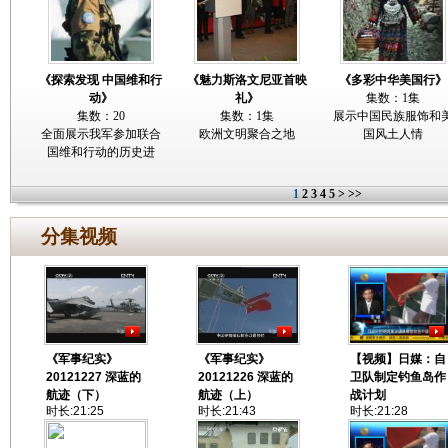
《探索发现 中国维和行
《魅力斯洛文尼亚首映
《多彩中华美国行》
动》
礼》
集数：1集
集数：20
集数：1集
展示中国民族服饰和
全面展示我军参加联合
欧洲文明聚合之地
国风土人情
国维和行动的历史进
1
2
3
4
5
>
>>
分集视频
《军事纪实》
《军事纪实》
【视频】日媒：自
20121227 深蓝的
20121226 深蓝的
卫队制定钓鱼岛作
航迹（下）
航迹（上）
战计划
时长:21:25
时长:21:43
时长:21:28