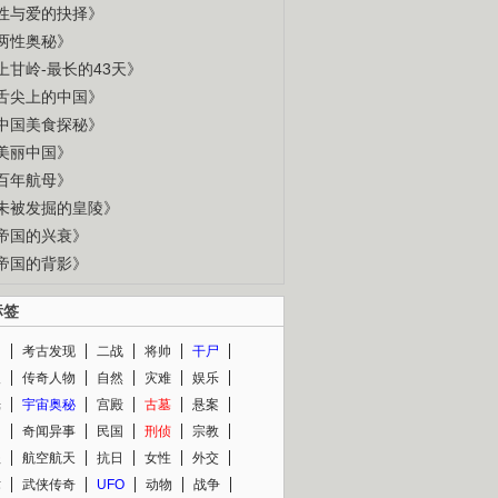
性与爱的抉择》
两性奥秘》
上甘岭-最长的43天》
舌尖上的中国》
中国美食探秘》
美丽中国》
百年航母》
未被发掘的皇陵》
帝国的兴衰》
帝国的背影》
标签
闻
考古发现
二战
将帅
干尸
人
传奇人物
自然
灾难
娱乐
光
宇宙奥秘
宫殿
古墓
悬案
知
奇闻异事
民国
刑侦
宗教
程
航空航天
抗日
女性
外交
术
武侠传奇
UFO
动物
战争