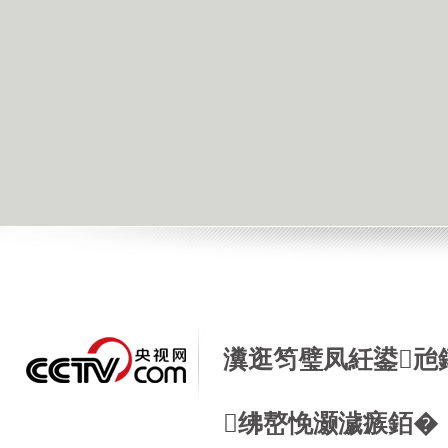
瀵逛笉璧凤紝鍙兘
绋嶅悗灏濊瘯銆�