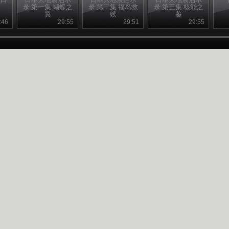
录 第一集 蝴蝶之
录 第二集 福岛救
录 第三集 核能之
翼
赎
鉴
:46
29:55
29:51
29:55