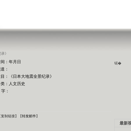
纪录》
时间：年月日
锘�
频道：
栏目：
《日本大地震全景纪录》
分类：人文历史
 字：
【
复制链接
】【
转发邮件
】
最新