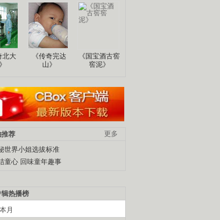
奇北大
《传奇完达
《国宝酒古窖
》
山》
窖泥》
柚推荐
更多
秘世界小姐选拔标准
结童心 回味童年趣事
专辑热播榜
本月