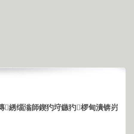
鏄綉缁滃師鍥犳垨鏃犳椤甸潰锛岃