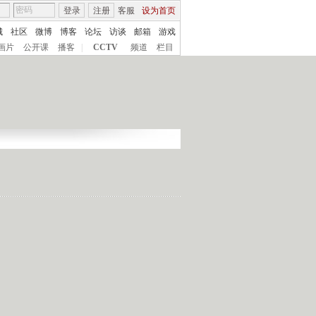
登录
注册
客服
设为首页
城
社区
微博
博客
论坛
访谈
邮箱
游戏
画片
公开课
播客
|
CCTV
频道
栏目