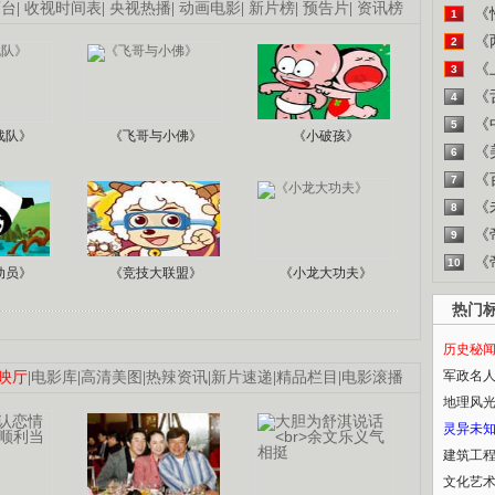
画台
|
收视时间表
|
央视热播
|
动画电影
|
新片榜
|
预告片
|
资讯榜
《
1
《
2
《
3
《
4
《
5
战队》
《飞哥与小佛》
《小破孩》
《
6
《
7
《
8
《
9
《
10
动员》
《竞技大联盟》
《小龙大功夫》
热门
历史秘
军政名
映厅
|
电影库
|
高清美图
|
热辣资讯
|
新片速递
|
精品栏目
|
电影滚播
地理风
灵异未
建筑工
文化艺