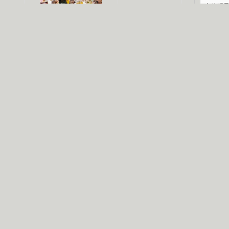
文体明
认恋情
林凤娇为成龙
大胆为舒淇说话
庆典
利当妈
庆祝58岁生日
余文乐义气相挺
纪录
【明星】郑秀文备嫁衣等求婚
【热门】《香格里拉》全集在线看
【视频】张国强《王海涛今年41》
【热剧】《美人心计》在线观看
【热剧】姜文马苏《女人如花》全集
B
剧检索
|
热剧点播
|
电视剧库
|
趣味策划
|
CCTV-8官网
|
影视同期声
锘�
星
一日夫妻百日恩
雪狼谷