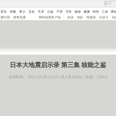
音乐
科教
青少
文化
艺术
公益
产经
汽车
旅游
健康
时尚
三农
商
直播中国
赛事直播
网络电视客户端
|
高清
电影
电视剧
纪录片
动
日本大地震启示录 第三集 核能之鉴
发布时间：
2011-04-26 10:12 |
进入复兴论坛
| 来源：
CNTV