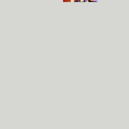
杨幂多线发展
赵又廷承
演员变身歌手
朱茵顺
【大片】古天乐带伤狂奔
【热门】周冬雨李治廷携手催泪
【大片】《逆战》造型遭曝光
【明星】景甜过完生日想当妈妈
【将映】五月天集体跨界拍电影
电视剧推荐
电视剧台
|
热
跑马场
火流