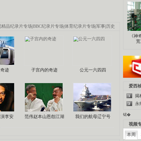
视精品纪录片专场
|
BBC纪录片专场
|
体育纪录片专场
|
军事
|
历史
《神
荒
程奇迹
子宫内的奇迹
公元一六四四
爱西
揭
1
永
2
锘�
导演李安
范伟赵本山恩怨江湖
我们的航母辽宁号
视频
本周