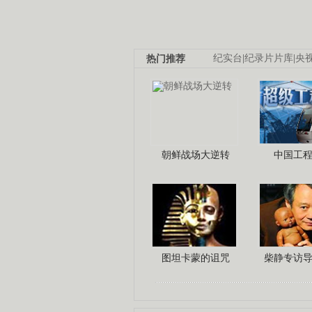
热门推荐
纪实台
|
纪录片片库
|
央
朝鲜战场大逆转
中国工
图坦卡蒙的诅咒
柴静专访