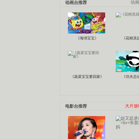
动画台推荐
动
《海绵宝宝》
《花精灵
《蔬菜宝宝要回家》
《功夫总
电影台推荐
大片放