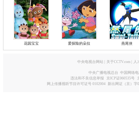
花园宝宝
爱探险的朵拉
燕尾侠
中央电视台网站
|
关于CCTV.com
|
人
中央广播电视总台 中国网络电
违法和不良信息举报
京ICP证060535号
网上传播视听节目许可证号 0102004
新出网证（京）字0