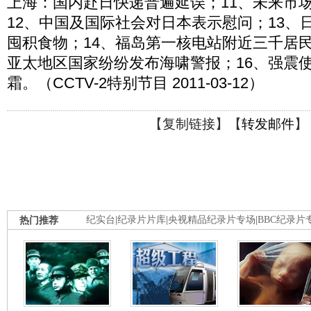
上海：国内赴日快递普遍延误；11、未来市
12、中国及国际社会对日本表示慰问；13、
囤积食物；14、福岛第一核电站附近三千居民
亚太地区国家纷纷发布海啸警报；16、强震
霜。（CCTV-2特别节目 2011-03-12）
【
复制链接
】【
转发邮件
】
热门推荐
纪实台
|
纪录片片库
|
央视精品纪录片专场
|
BBC纪录片