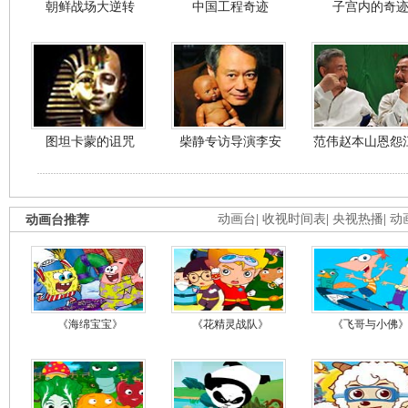
朝鲜战场大逆转
中国工程奇迹
子宫内的奇
图坦卡蒙的诅咒
柴静专访导演李安
范伟赵本山恩怨
动画台推荐
动画台
|
收视时间表
|
央视热播
|
动
《海绵宝宝》
《花精灵战队》
《飞哥与小佛