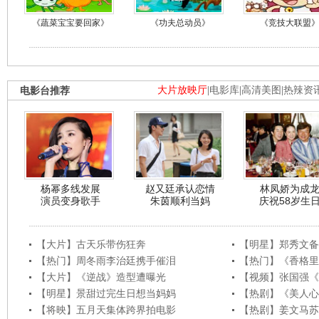
《蔬菜宝宝要回家》
《功夫总动员》
《竞技大联盟
电影台推荐
大片放映厅
|
电影库
|
高清美图
|
热辣资
杨幂多线发展
赵又廷承认恋情
林凤娇为成
演员变身歌手
朱茵顺利当妈
庆祝58岁生
【大片】古天乐带伤狂奔
【明星】郑秀文备
【热门】周冬雨李治廷携手催泪
【热门】《香格里
【大片】《逆战》造型遭曝光
【视频】张国强《
【明星】景甜过完生日想当妈妈
【热剧】《美人心
【将映】五月天集体跨界拍电影
【热剧】姜文马苏