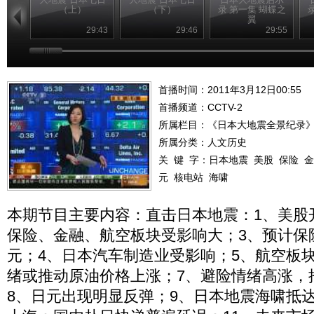
（上）
（下）
录 第一集 蝴蝶之
翼
29:43
29:46
29:55
首播时间：2011年3月12日00:55
首播频道：
CCTV-2
所属栏目：
《日本大地震全景纪录
所属分类：人文历史
关 键 字：
日本地震
美股
保险
金
元
核电站
海啸
本期节目主要内容：直击日本地震：1、美股
保险、金融、航空板块受影响大；3、预计保险
元；4、日本汽车制造业受影响；5、航空板
绪或推动原油价格上涨；7、避险情绪高涨，
8、日元出现明显反弹；9、日本地震海啸抵达