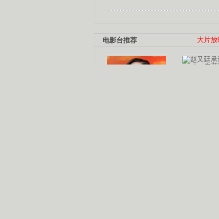
电影台推荐
大片放
杨幂多线发展
赵又廷承
演员变身歌手
朱茵顺
【大片】古天乐带伤狂奔
【热门】周冬雨李治廷携手催泪
【大片】《逆战》造型遭曝光
【明星】景甜过完生日想当妈妈
【将映】五月天集体跨界拍电影
电视剧推荐
电视剧台
|
热