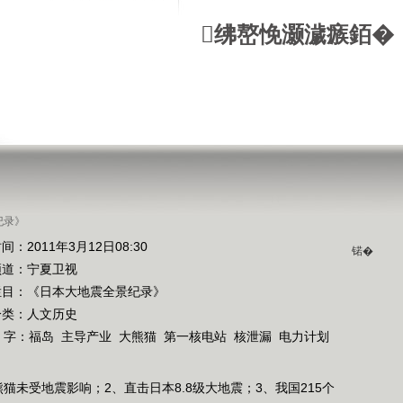
绋嶅悗灏濊瘯銆�
纪录》
间：2011年3月12日08:30
锘�
频道：
宁夏卫视
栏目：
《日本大地震全景纪录》
分类：人文历史
 字：
福岛
主导产业
大熊猫
第一核电站
核泄漏
电力计划
猫未受地震影响；2、直击日本8.8级大地震；3、我国215个