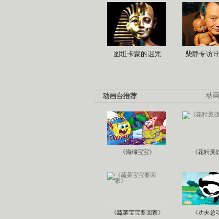
图坦卡蒙的诅咒
柴静专访
动画台推荐
动
《海绵宝宝》
《花精灵
《蔬菜宝宝要回家》
《功夫总