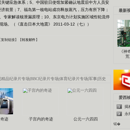
震关键应急体系；5、中国驻日使馆加紧确认地震后中方人员安
经济前景；7、福岛第一核电站成功释放蒸汽，压力有所下降；
最新
9、专家解读核泄漏原理；10、东京电力计划实施区域性轮流停
。（《直击日本大地震》 2011-03-12（七））
【
复制链接
】【
转发邮件
】
《神
荒
视精品纪录片专场
|
BBC纪录片专场
|
体育纪录片专场
|
军事
|
历史
爱西
揭
1
永
2
程奇迹
子宫内的奇迹
公元一六四四
锘�