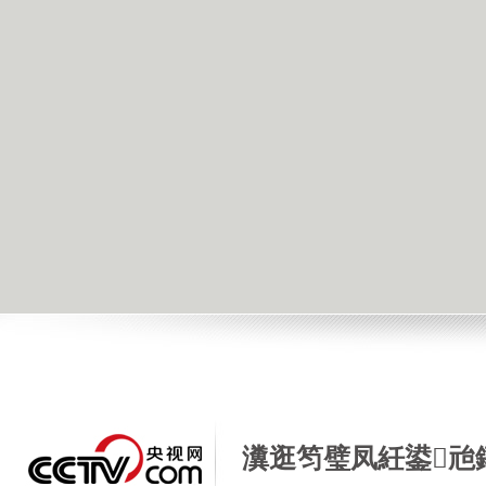
瀵逛笉璧凤紝鍙兘