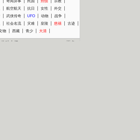
知
奇闻异事
民国
刑侦
宗教
程
航空航天
抗日
女性
外交
术
武侠传奇
UFO
动物
战争
星
社会名流
灾难
皇陵
慈禧
古迹
文物
西藏
青少
大清
片热映专场
更多
BC纪录片专场
央视精品纪录片