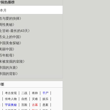
专辑热播榜
本月
性与爱的抉择》
两性奥秘》
上甘岭-最长的43天》
舌尖上的中国》
中国美食探秘》
美丽中国》
百年航母》
未被发掘的皇陵》
帝国的兴衰》
帝国的背影》
标签
闻
考古发现
二战
将帅
干尸
人
传奇人物
自然
灾难
娱乐
光
宇宙奥秘
宫殿
古墓
悬案