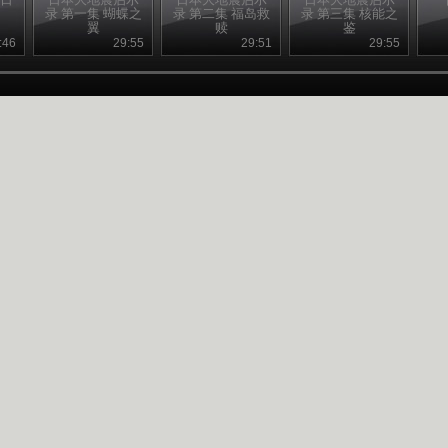
录 第一集 蝴蝶之
录 第二集 福岛救
录 第三集 核能之
翼
赎
鉴
:46
29:55
29:51
29:55