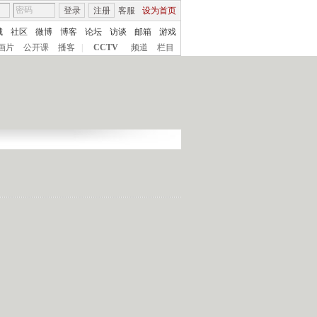
登录
注册
客服
设为首页
城
社区
微博
博客
论坛
访谈
邮箱
游戏
画片
公开课
播客
|
CCTV
频道
栏目