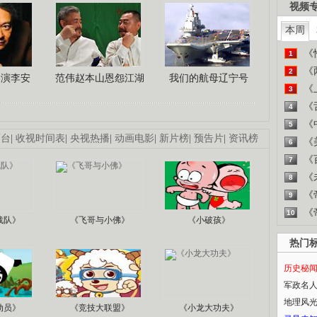
视频
本周
《
1
《
2
导演李安
范伟赵本山恩怨江湖
我们的航母辽宁号
《
3
《
4
《
5
画台
|
收视时间表
|
央视热播
|
动画电影
|
新片榜
|
预告片
|
资讯榜
《
6
《
7
《
8
《
9
《
10
战队》
《飞哥与小佛》
《小破孩》
热门
历史秘
军政名
地理风
动员》
《竞技大联盟》
《小龙大功夫》