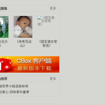
视频集
更多
奇北大
《传奇完达
《国宝酒古窖
》
山》
窖泥》
柚推荐
更多
秘世界小姐选拔标准
结童心 回味童年趣事