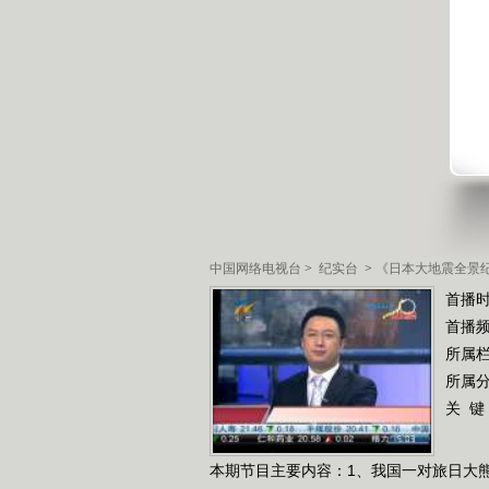
中国网络电视台
>
纪实台
>
《日本大地震全景
首播时
首播
所属
所属
关 键
本期节目主要内容：1、我国一对旅日大熊