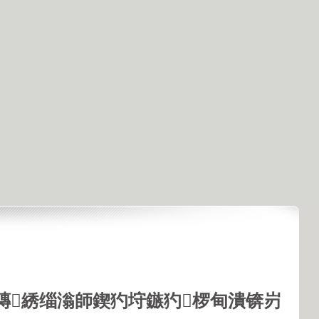
鏄綉缁滃師鍥犳垨鏃犳椤甸潰锛岃