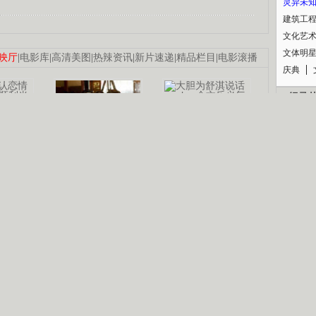
灵异未
建筑工
文化艺
文体明
映厅
|
电影库
|
高清美图
|
热辣资讯
|
新片速递
|
精品栏目
|
电影滚播
庆典
纪录
认恋情
林凤娇为成龙
大胆为舒淇说话
利当妈
庆祝58岁生日
余文乐义气相挺
【明星】郑秀文备嫁衣等求婚
B
【热门】《香格里拉》全集在线看
【视频】张国强《王海涛今年41》
锘�
【热剧】《美人心计》在线观看
【热剧】姜文马苏《女人如花》全集
剧检索
|
热剧点播
|
电视剧库
|
趣味策划
|
CCTV-8官网
|
影视同期声