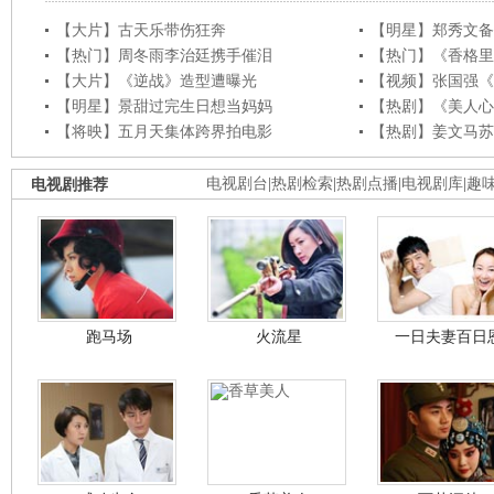
【大片】古天乐带伤狂奔
【明星】郑秀文备
【热门】周冬雨李治廷携手催泪
【热门】《香格里
【大片】《逆战》造型遭曝光
【视频】张国强《
【明星】景甜过完生日想当妈妈
【热剧】《美人心
【将映】五月天集体跨界拍电影
【热剧】姜文马苏
电视剧推荐
电视剧台
|
热剧检索
|
热剧点播
|
电视剧库
|
趣
跑马场
火流星
一日夫妻百日