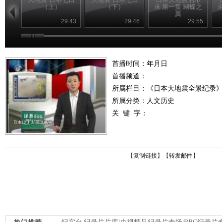
（上）
（下）
录 第一集 蝴蝶之
翼
29:43
29:46
29:55
首播时间：年月日
首播频道：
所属栏目：
《日本大地震全景纪录
所属分类：人文历史
关 键 字：
【
复制链接
】【
转发邮件
】