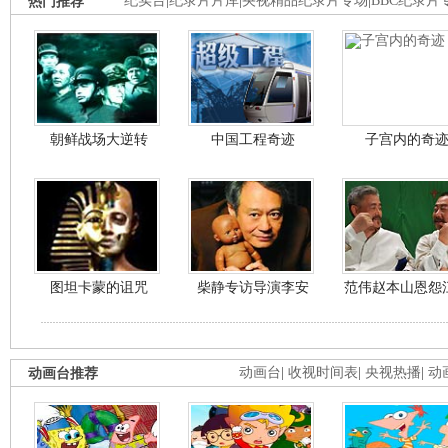
热门推荐
纪实台
|
纪录片片库
|
央视精品纪录片专场
|
BBC纪录片
朝鲜战场大逆转
中国工程奇迹
子宫内的奇
图坦卡蒙的诅咒
柴静专访导演李安
范伟赵本山恩怨
动画台推荐
动画台
|
收视时间表
|
央视热播
|
动