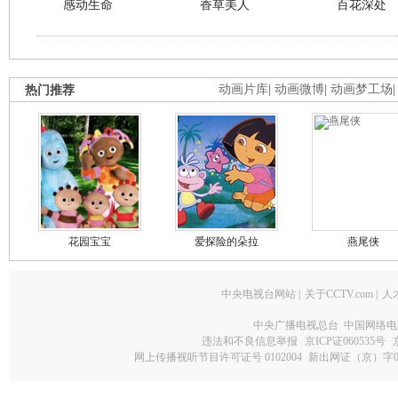
感动生命
香草美人
百花深处
热门推荐
动画片库
|
动画微博
|
动画梦工场
花园宝宝
爱探险的朵拉
燕尾侠
中央电视台网站
|
关于CCTV.com
|
人
中央广播电视总台 中国网络电
违法和不良信息举报
京ICP证060535号
网上传播视听节目许可证号 0102004
新出网证（京）字0