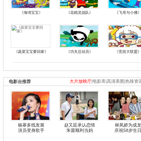
《海绵宝宝》
《花精灵战队》
《飞哥与小佛
《蔬菜宝宝要回家》
《功夫总动员》
《竞技大联盟
电影台推荐
大片放映厅
|
电影库
|
高清美图
|
热辣资
杨幂多线发展
赵又廷承认恋情
林凤娇为成
演员变身歌手
朱茵顺利当妈
庆祝58岁生