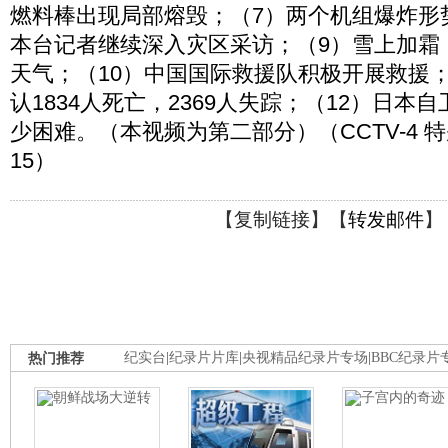
燃料棒出现局部熔毁；（7）两个机组爆炸形
本台记者继续深入灾区采访；（9）雪上加霜
天气；（10）中国国际救援队积极开展救援；
认1834人死亡，2369人失踪；（12）日本
少困难。（本视频为第二部分）（CCTV-4 特别节
15）
【
复制链接
】【
转发邮件
】
热门推荐
纪实台
|
纪录片片库
|
央视精品纪录片专场
|
BBC纪录片