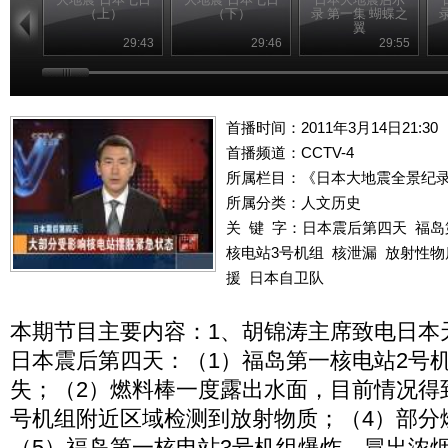
（上）
（下）
录 第一集 蝴蝶之
翼
29:43
29:46
29:55
首播时间：2011年3月14日21:30
首播频道：
CCTV-4
所属栏目：
《日本大地震全景纪
所属分类：人文历史
关 键 字：
日本震后第四天
福岛
核电站3号机组
核泄漏
放射性物
援
日本自卫队
本期节目主要内容：1、胡锦涛主席致电日本
日本震后第四天：（1）福岛第一核电站2号
失；（2）燃料棒一度露出水面，目前情况得
号机组附近区域检测到放射物质；（4）部分
（5）福岛第一核电站3号机组爆炸，冒出浓烟