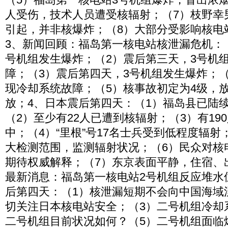
人受伤，技术人员遭受核辐射；（7）枝野幸
引起，并非核爆炸；（8）大部分受影响核电
3、新闻回顾：福岛第一核电站核泄漏危机：
号机组发生爆炸；（2）震后第三天，3号机
障；（3）震后第四天，3号机组发生爆炸；（
现冷却系统故障；（5）核事故初定为4级，
放；4、日本震后第四天：（1）福岛县已陆续
（2）至少有22人已遭到核辐射；（3）有19
中；（4）“里根”号17名士兵受到低程度辐射
大检测范围，监测辐射状况；（6）民众对核
期待权威解释；（7）东京表面平静，住宿、
最新消息：福岛第一核电站2号机组反应堆水
后第四天：（1）核泄漏短期不会向中国海域
切关注日本核电站安全；（3）二号机组冷却
二号机组目前状况如何？（5）二号机组面临