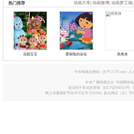
热门推荐
动画片库
|
动画微博
|
动画梦工场
花园宝宝
爱探险的朵拉
燕尾侠
中央电视台网站
|
关于CCTV.com
|
人
中央广播电视总台 中国网络电
违法和不良信息举报
京ICP证060535号
网上传播视听节目许可证号 0102004
新出网证（京）字0