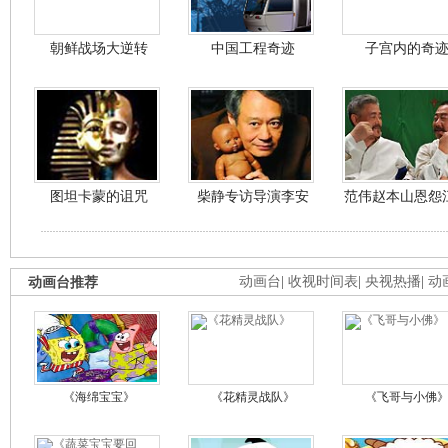
朝鲜战场大逆转
中国工程奇迹
子宫内的奇
图坦卡蒙的诅咒
柴静专访导演李安
范伟赵本山恩怨
动画台推荐
动画台
|
收视时间表
|
央视热播
|
动
《海绵宝宝》
《花精灵战队》
《飞哥与小佛