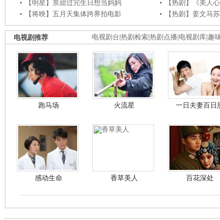
【明星】景甜过完生日想当妈妈
【热剧】《美人心
【将映】五月天集体跨界拍电影
【热剧】姜文马苏
电视剧推荐
电视剧台
|
热剧检索
|
热剧点播
|
电视剧库
|
趣
跑马场
火流星
一日夫妻百日
感动生命
香草美人
百花深处