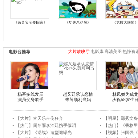
《蔬菜宝宝要回家》
《功夫总动员》
《竞技大联盟
电影台推荐
大片放映厅
|
电影库
|
高清美图
|
热辣资
杨幂多线发展
赵又廷承认恋情
林凤娇为成
演员变身歌手
朱茵顺利当妈
庆祝58岁生
【大片】古天乐带伤狂奔
【明星】郑秀文备
【热门】周冬雨李治廷携手催泪
【热门】《香格里
【大片】《逆战》造型遭曝光
【视频】张国强《