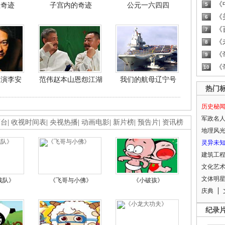
《
程奇迹
子宫内的奇迹
公元一六四四
5
《
6
《
7
《
8
《
9
《
10
导演李安
范伟赵本山恩怨江湖
我们的航母辽宁号
热门
历史秘
军政名
画台
|
收视时间表
|
央视热播
|
动画电影
|
新片榜
|
预告片
|
资讯榜
地理风
灵异未
建筑工
文化艺
文体明
战队》
《飞哥与小佛》
《小破孩》
庆典
纪录