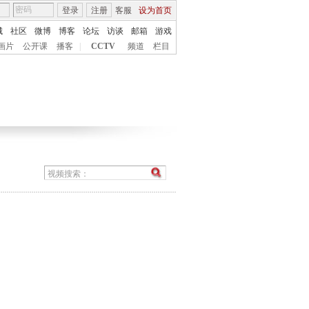
登录
注册
客服
设为首页
城
社区
微博
博客
论坛
访谈
邮箱
游戏
画片
公开课
播客
|
CCTV
频道
栏目