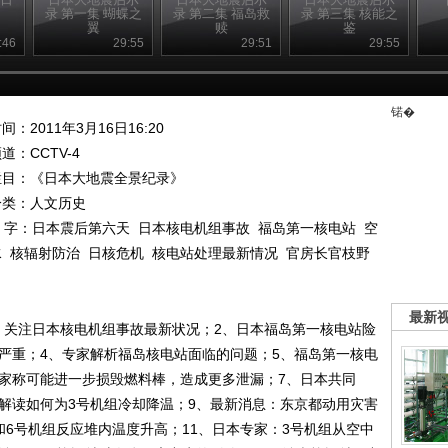
录 第一集 蝴蝶之
录 第二集 福岛救
录 第三集 核能之
翼
赎
鉴
:46
29:55
29:51
29:55
锘�
间：2011年3月16日16:20
频道：
CCTV-4
栏目：
《日本大地震全景纪录》
分类：人文历史
 字：
日本震后第六天
日本核电机组事故
福岛第一核电站
空
水
核辐射防治
日核危机
核电站处理最新情况
官房长官枝野
最新
、关注日本核电机组事故最新状况；2、日本福岛第一核电站险
响严重；4、专家解析福岛核电站面临的问题；5、福岛第一核电
专家称可能进一步损毁燃料棒，造成更多泄漏；7、日本共同
家解读如何为3号机组冷却降温；9、最新消息：东京都动用灾害
和6号机组反应堆内温度升高；11、日本专家：3号机组从空中