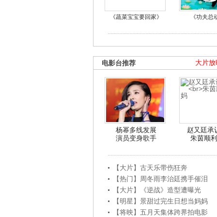
《蔬菜宝宝要回家》
《功夫总
电影台推荐
大片放
杨幂多线发展
赵又廷承
演员变身歌手
朱茵顺
【大片】古天乐带伤狂奔
【热门】周冬雨李治廷携手催泪
【大片】《逆战》造型遭曝光
【明星】景甜过完生日想当妈妈
【将映】五月天集体跨界拍电影