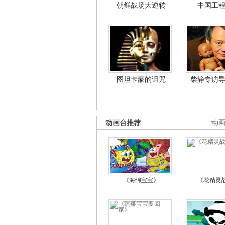
朝鲜战场大逆转
中国工
图坦卡蒙的诅咒
柴静专访
动画台推荐
动
《海绵宝宝》
《花精灵