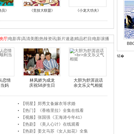
动员》
《竞技大联盟》
《小龙大功夫》
映厅
|
电影库
|
高清美图
|
热辣资讯
|
新片速递
|
精品栏目
|
电影滚播
B
锘�
认恋情
林凤娇为成龙
大胆为舒淇说话
利当妈
庆祝58岁生日
余文乐义气相挺
【明星】郑秀文备嫁衣等求婚
【热门】《香格里拉》全集在线看
【视频】张国强《王海涛今年41》
【热剧】《美人心计》在线观看
【热剧】姜文马苏《女人如花》全集