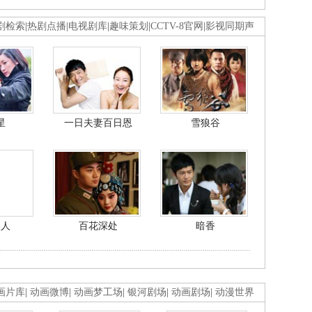
剧检索
|
热剧点播
|
电视剧库
|
趣味策划
|
CCTV-8官网
|
影视同期声
星
一日夫妻百日恩
雪狼谷
美人
百花深处
暗香
画片库
|
动画微博
|
动画梦工场
|
银河剧场
|
动画剧场
|
动漫世界