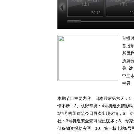
（上）
（下）
29:43
29
首播时
首播
所属
所属
关 键
中注
幸男
本期节目主要内容：日本震后第六天：1
情不断；3、枝野幸男：4号机组火情影
站4号机组建筑今日再次出现火情；6、
社：3号机组安全壳可能已破坏；8、专
储备物资援助灾区；10、第一核电站5号