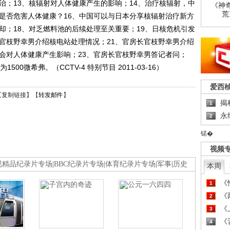
治；13、核辐射对人体健康产生的影响；14、治疗核辐射，中
《神
荒
，是否危害人体健康？16、中国可以与日本分享核辐射治疗新方
却；18、对乏燃料池的后续处理至关重要；19、日核危机引发
长官枝野幸男介绍核电站处理情况；21、官房长官枝野幸男介绍
不会对人体健康产生影响；23、官房长官枝野幸男答记者问；
00微希弗。（CCTV-4 特别节目 2011-03-16）
爱西
【
复制链接
】【
转发邮件
】
揭
1
永
2
锘�
视频
视精品纪录片专场
|
BBC纪录片专场
|
体育纪录片专场
|
军事
|
历史
本周
《
1
《
2
《
3
《
4