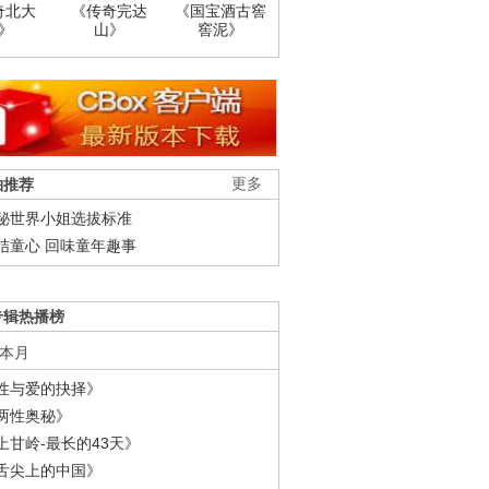
奇北大
《传奇完达
《国宝酒古窖
》
山》
窖泥》
柚推荐
更多
秘世界小姐选拔标准
结童心 回味童年趣事
专辑热播榜
本月
性与爱的抉择》
两性奥秘》
上甘岭-最长的43天》
舌尖上的中国》