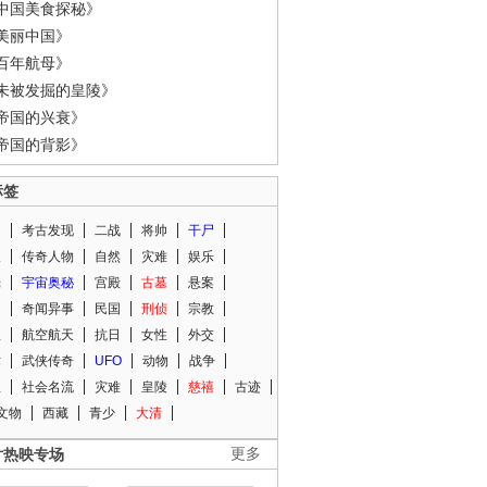
中国美食探秘》
美丽中国》
百年航母》
未被发掘的皇陵》
帝国的兴衰》
帝国的背影》
标签
闻
考古发现
二战
将帅
干尸
人
传奇人物
自然
灾难
娱乐
光
宇宙奥秘
宫殿
古墓
悬案
知
奇闻异事
民国
刑侦
宗教
程
航空航天
抗日
女性
外交
术
武侠传奇
UFO
动物
战争
星
社会名流
灾难
皇陵
慈禧
古迹
文物
西藏
青少
大清
片热映专场
更多