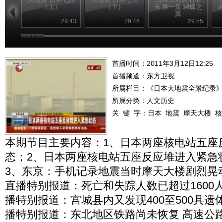
（上）
（下）
录 第一集 蝴蝶之
翼
29:43
29:46
29:55
首播时间：2011年3月12日12:25
首播频道：
东方卫视
所属栏目：
《日本大地震全景纪录
所属分类：人文历史
关 键 字：
日本
地震
摩天大楼
核
本期节目主要内容：1、日本两座核电站五座
态；2、日本两座核电站五座反应堆进入紧急
3、东京：手机记录地震当时摩天大楼剧烈晃
直播特别报道：死亡和失踪人数已超过1600
播特别报道：宫城县内又发现400至500具遗
播特别报道：东北地区铁路尚未恢复 高速公