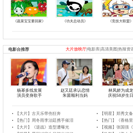
《蔬菜宝宝要回家》
《功夫总动员》
《竞技大联盟
电影台推荐
大片放映厅
|
电影库
|
高清美图
|
热辣资
杨幂多线发展
赵又廷承认恋情
林凤娇为成
演员变身歌手
朱茵顺利当妈
庆祝58岁生
【大片】古天乐带伤狂奔
【明星】郑秀文备
【热门】周冬雨李治廷携手催泪
【热门】《香格里
【大片】《逆战》造型遭曝光
【视频】张国强《