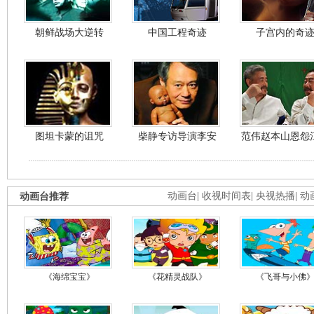
朝鲜战场大逆转
中国工程奇迹
子宫内的奇
图坦卡蒙的诅咒
柴静专访导演李安
范伟赵本山恩怨
动画台推荐
动画台
|
收视时间表
|
央视热播
|
动
《海绵宝宝》
《花精灵战队》
《飞哥与小佛