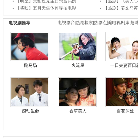
【明星】景甜过完生日想当妈妈
【热剧】《美人心
【将映】五月天集体跨界拍电影
【热剧】姜文马苏
电视剧推荐
电视剧台
|
热剧检索
|
热剧点播
|
电视剧库
|
趣
跑马场
火流星
一日夫妻百日
感动生命
香草美人
百花深处