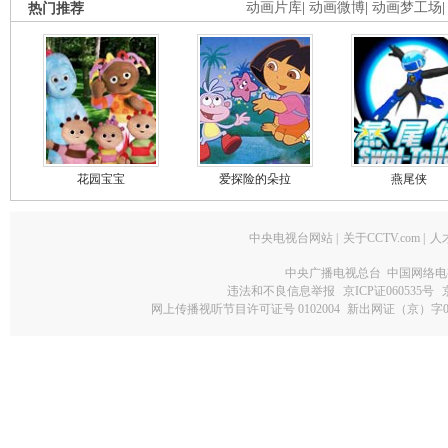
热门推荐
动画片库
|
动画微博
|
动画梦工场
花园宝宝
爱探险的朵拉
燕尾侠
中央电视台网站
|
关于CCTV.com
|
人
中央广播电视总台 中国网络电
违法和不良信息举报
京ICP证060535号
网上传播视听节目许可证号 0102004
新出网证（京）字0