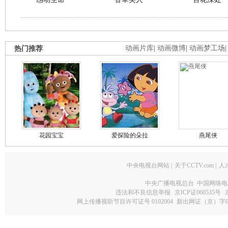
热门推荐
动画片库
|
动画微博
|
动画梦工场
花园宝宝
爱探险的朵拉
燕尾侠
中央电视台网站
|
关于CCTV.com
|
人
中央广播电视总台 中国网络电
违法和不良信息举报
京ICP证060535号
网上传播视听节目许可证号 0102004
新出网证（京）字0