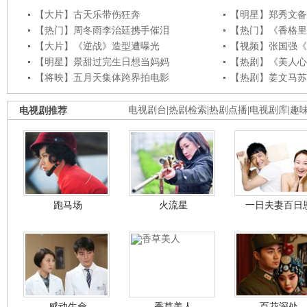
【大片】古天乐带伤狂奔
【明星】郑秀文备
【热门】周冬雨李治廷携手催泪
【热门】《香格里
【大片】《逆战》造型遭曝光
【视频】张国强《
【明星】景甜过完生日想当妈妈
【热剧】《美人心
【将映】五月天集体跨界拍电影
【热剧】姜文马苏
电视剧推荐
电视剧台
|
热剧检索
|
热剧点播
|
电视剧库
|
趣
跑马场
火流星
一日夫妻百日
感动生命
香草美人
百花深处