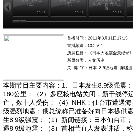
（上）
（下）
录 第一集 蝴蝶之
翼
29:43
29:46
29:55
首播时间：2011年3月11日17:15
首播频道：
CCTV-4
所属栏目：
《日本大地震全景纪录
所属分类：人文历史
关 键 字：
日本
8.9级地震
海啸波
本期节目主要内容：1、日本发生8.9级强震
180公里；（2）多座核电站关闭，新干线停运
亡，数十人受伤；（4）NHK：仙台市遭遇海啸
级强烈地震：俄总统称已准备好向日本提供震
生8.9级强震：（1）新闻链接：日本仙台市；
遇8.9级地震；（3）首相菅直人发表讲话，