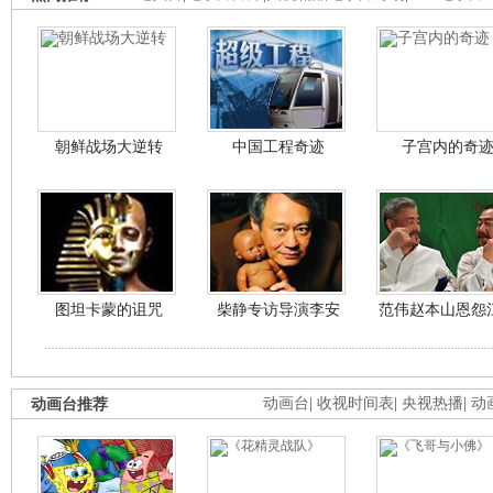
朝鲜战场大逆转
中国工程奇迹
子宫内的奇
图坦卡蒙的诅咒
柴静专访导演李安
范伟赵本山恩怨
动画台推荐
动画台
|
收视时间表
|
央视热播
|
动