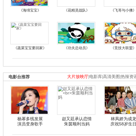
《海绵宝宝》
《花精灵战队》
《飞哥与小佛
《蔬菜宝宝要回家》
《功夫总动员》
《竞技大联盟
电影台推荐
大片放映厅
|
电影库
|
高清美图
|
热辣资
杨幂多线发展
赵又廷承认恋情
林凤娇为成
演员变身歌手
朱茵顺利当妈
庆祝58岁生