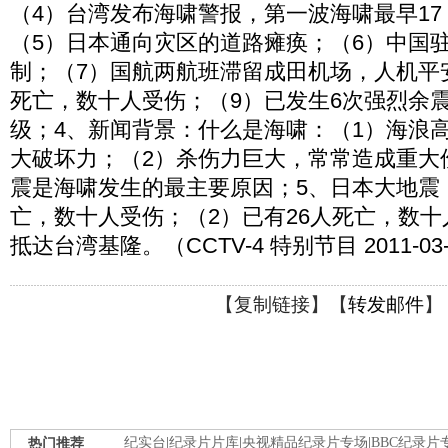
（4）台湾发布海啸警报，第一波海啸最早17
（5）日本通向灾区的道路瘫痪；（6）中国
制；（7）国航两航班滞留成田机场，人机平安
死亡，数十人受伤；（9）已发生6次强烈余震
级；4、新闻背景：什么是海啸：（1）海浪
大破坏力；（2）杀伤力巨大，常常造成重大
震是海啸发生的最主要原因；5、日本大地震：
亡，数十人受伤；（2）已有26人死亡，数十
抵达台湾基隆。（CCTV-4 特别节目 2011-03
【
复制链接
】【
转发邮件
】
热门推荐
纪实台
|
纪录片片库
|
央视精品纪录片专场
|
BBC纪录片