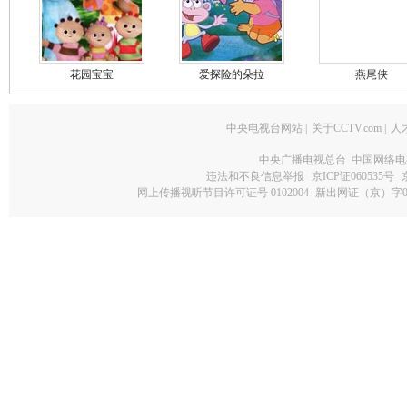
花园宝宝
爱探险的朵拉
燕尾侠
中央电视台网站
|
关于CCTV.com
|
人
中央广播电视总台 中国网络电
违法和不良信息举报
京ICP证060535号
网上传播视听节目许可证号 0102004
新出网证（京）字0