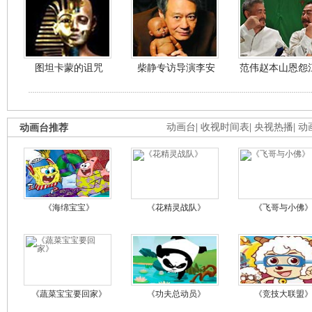
图坦卡蒙的诅咒
柴静专访导演李安
范伟赵本山恩怨
动画台推荐
动画台
|
收视时间表
|
央视热播
|
动
《海绵宝宝》
《花精灵战队》
《飞哥与小佛
《蔬菜宝宝要回家》
《功夫总动员》
《竞技大联盟