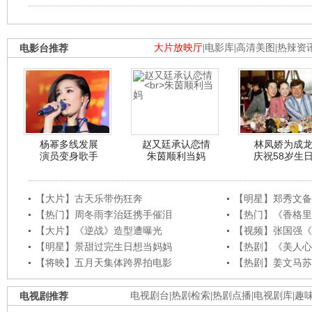
电影台推荐
大片放映厅
|
电影库
|
高清美图
|
热辣资
杨幂多线发展
赵又廷承认恋情
林凤娇为成
演员变身歌手
朱茵顺利当妈
庆祝58岁生
【大片】古天乐带伤狂奔
【明星】郑秀文备
【热门】周冬雨李治廷携手催泪
【热门】《香格里
【大片】《逆战》造型遭曝光
【视频】张国强《
【明星】景甜过完生日想当妈妈
【热剧】《美人心
【将映】五月天集体跨界拍电影
【热剧】姜文马苏
电视剧推荐
电视剧台
|
热剧检索
|
热剧点播
|
电视剧库
|
趣