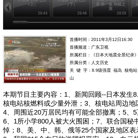
（上）
（下）
录 第一集 蝴蝶之
翼
29:43
29:46
29:55
首播时间：2011年3月12日16:30
首播频道：
广东卫视
所属栏目：
《日本大地震全景纪录
所属分类：人文历史
关 键 字：
8.9级强震
福岛
核电站
山
本期节目主要内容：1、新闻回顾--日本发生8
核电站核燃料或少量外泄；3、核电站周边地
4、周围近20万居民均有可能全部撤离；5、
6、1所小学800人被大火围困；7、联合国
悼；8、美、中、韩、俄等25个国家及地区