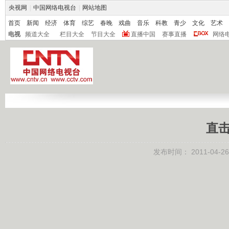
央视网
|
中国网络电视台
|
网站地图
首页
新闻
经济
体育
综艺
春晚
戏曲
音乐
科教
青少
文化
艺术
电视
频道大全
栏目大全
节目大全
直播中国
赛事直播
网络
直击
发布时间：
2011-04-26