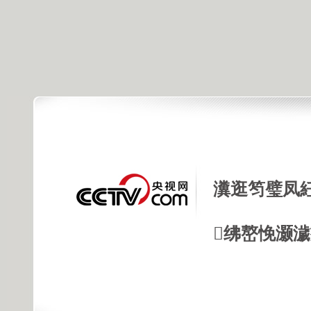
瀵逛笉璧凤
绋嶅悗灏