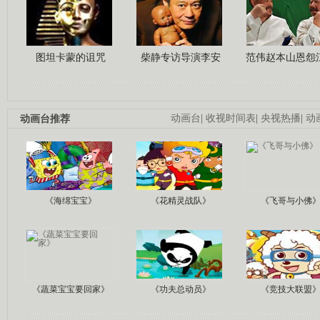
图坦卡蒙的诅咒
柴静专访导演李安
范伟赵本山恩怨
动画台推荐
动画台
|
收视时间表
|
央视热播
|
动
《海绵宝宝》
《花精灵战队》
《飞哥与小佛
《蔬菜宝宝要回家》
《功夫总动员》
《竞技大联盟