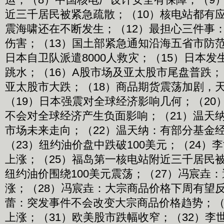
近三千居民被紧急疏散；（10）核电站都有应
震海啸还在不断发生；（12）最担心三件事
伤害；（13）国土部紧急通知沿海五省市防范
日本自卫队派遣8000人救灾；（15）日本
跳水；（16）A股市场及亚太股市尾盘普跌；
亚太股市大跌；（18）商品期货震荡加剧，
（19）日本强震对全球经济影响几何；（20
不会对全球经济产生负面影响；（21）温天
市场未来走向；（22）温天纳：有部分基金
（23）纽约油价盘中跌破100美元；（24）
上涨；（25）福岛第一核电站附近三千居民被
纽约油价围绕100美元震荡；（27）冯宸垚
涨；（28）冯宸垚：大宗商品价格下周有望反
蕾：突发事件不会改变大宗商品价格趋势；（
上涨；（31）欧美股市跌幅收窄；（32）李