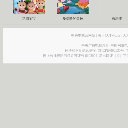
花园宝宝
爱探险的朵拉
燕尾侠
中央电视台网站
|
关于CCTV.com
|
人
中央广播电视总台 中国网络电
违法和不良信息举报
京ICP证060535号
网上传播视听节目许可证号 0102004
新出网证（京）字0