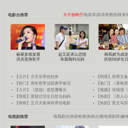
电影台推荐
大片放映厅
|
电影库
|
高清美图
|
热辣资
杨幂多线发展
赵又廷承认恋情
林凤娇为成
演员变身歌手
朱茵顺利当妈
庆祝58岁生
【大片】古天乐带伤狂奔
【明星】郑秀文备
【热门】周冬雨李治廷携手催泪
【热门】《香格里
【大片】《逆战》造型遭曝光
【视频】张国强《
【明星】景甜过完生日想当妈妈
【热剧】《美人心
【将映】五月天集体跨界拍电影
【热剧】姜文马苏
电视剧推荐
电视剧台
|
热剧检索
|
热剧点播
|
电视剧库
|
趣