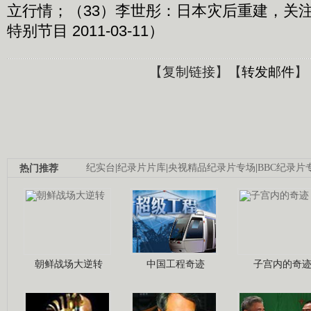
立行情；（33）李世彤：日本灾后重建，关注医
特别节目 2011-03-11）
【
复制链接
】【
转发邮件
】
热门推荐
纪实台
|
纪录片片库
|
央视精品纪录片专场
|
BBC纪录片
朝鲜战场大逆转
中国工程奇迹
子宫内的奇