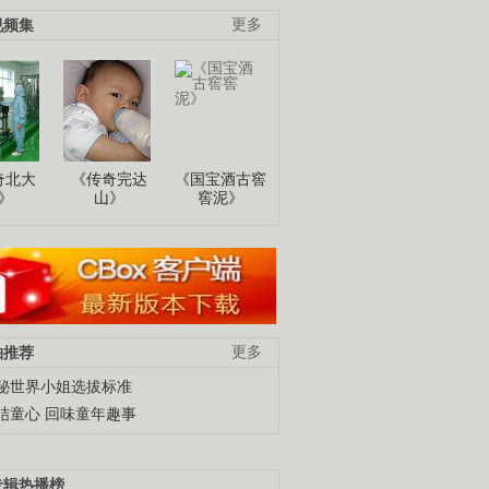
视频集
更多
奇北大
《传奇完达
《国宝酒古窖
》
山》
窖泥》
柚推荐
更多
秘世界小姐选拔标准
结童心 回味童年趣事
专辑热播榜