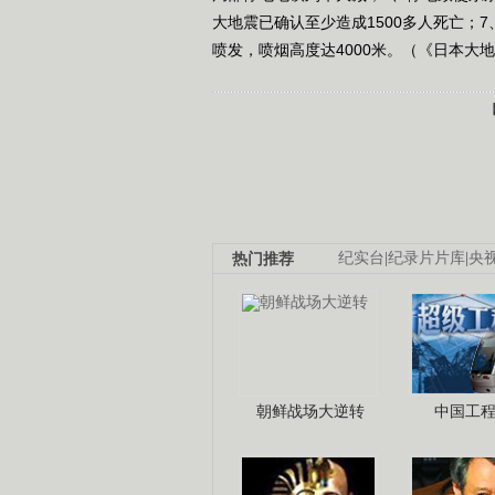
大地震已确认至少造成1500多人死亡；
喷发，喷烟高度达4000米。（《日本大地震 特
热门推荐
纪实台
|
纪录片片库
|
央
朝鲜战场大逆转
中国工