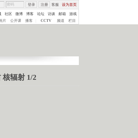
登录
注册
客服
设为首页
城
社区
微博
博客
论坛
访谈
邮箱
游戏
画片
公开课
播客
|
CCTV
频道
栏目
核辐射 1/2