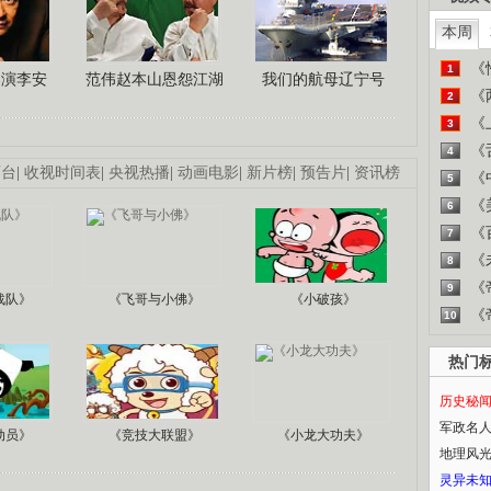
本周
《
1
导演李安
范伟赵本山恩怨江湖
我们的航母辽宁号
《
2
《
3
《
4
画台
|
收视时间表
|
央视热播
|
动画电影
|
新片榜
|
预告片
|
资讯榜
《
5
《
6
《
7
《
8
《
9
战队》
《飞哥与小佛》
《小破孩》
《
10
热门
历史秘
军政名
动员》
《竞技大联盟》
《小龙大功夫》
地理风
灵异未