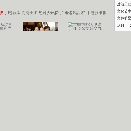
建筑工
文化艺
映厅
|
电影库
|
高清美图
|
热辣资讯
|
新片速递
|
精品栏目
|
电影滚播
文体明
庆典
纪录
认恋情
林凤娇为成龙
大胆为舒淇说话
利当妈
庆祝58岁生日
余文乐义气相挺
【明星】郑秀文备嫁衣等求婚
【热门】《香格里拉》全集在线看
B
【视频】张国强《王海涛今年41》
【热剧】《美人心计》在线观看
锘�
【热剧】姜文马苏《女人如花》全集
剧检索
|
热剧点播
|
电视剧库
|
趣味策划
|
CCTV-8官网
|
影视同期声