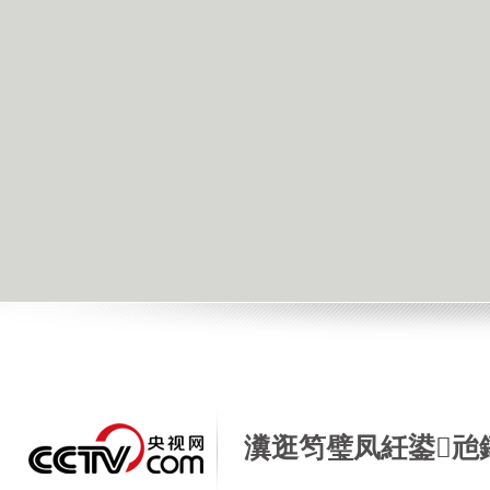
瀵逛笉璧凤紝鍙兘