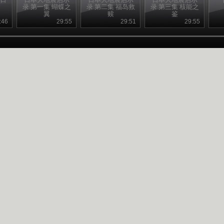
录 第一集 蝴蝶之
录 第二集 福岛救
录 第三集 核能之
翼
赎
鉴
:46
29:55
29:51
29:55