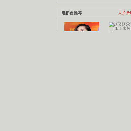
电影台推荐
大片放
杨幂多线发展
赵又廷承
演员变身歌手
朱茵顺
【大片】古天乐带伤狂奔
【热门】周冬雨李治廷携手催泪
【大片】《逆战》造型遭曝光
【明星】景甜过完生日想当妈妈
【将映】五月天集体跨界拍电影
电视剧推荐
电视剧台
|
热