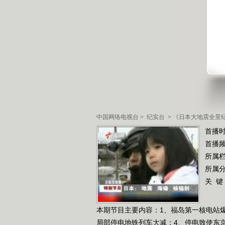
中国网络电视台
>
纪实台
>
《日本大地震全景
首播时
首播
所属
所属
关 键
本期节目主要内容：1、福岛第一核电站爆
局部停电地铁列车大减；4、停电致使东