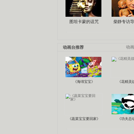
图坦卡蒙的诅咒
柴静专访
动画台推荐
动
《海绵宝宝》
《花精灵
《蔬菜宝宝要回家》
《功夫总