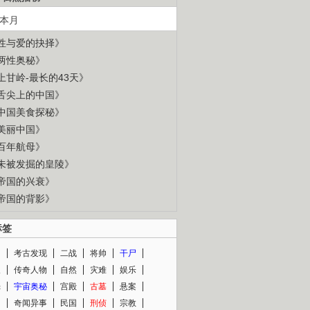
本月
性与爱的抉择》
两性奥秘》
上甘岭-最长的43天》
舌尖上的中国》
中国美食探秘》
美丽中国》
百年航母》
未被发掘的皇陵》
帝国的兴衰》
帝国的背影》
标签
闻
考古发现
二战
将帅
干尸
人
传奇人物
自然
灾难
娱乐
光
宇宙奥秘
宫殿
古墓
悬案
知
奇闻异事
民国
刑侦
宗教