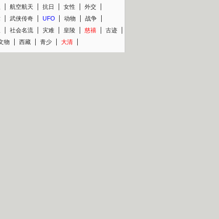
程
航空航天
抗日
女性
外交
术
武侠传奇
UFO
动物
战争
星
社会名流
灾难
皇陵
慈禧
古迹
文物
西藏
青少
大清
片热映专场
更多
BC纪录片专场
央视精品纪录片