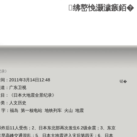
绋嶅悗灏濊瘯銆�
纪录》
间：2011年3月14日12:48
锘�
频道：
广东卫视
栏目：
《日本大地震全景纪录》
分类：人文历史
 字：
福岛
第一核电站
地铁列车
火山
地震
炸后11人受伤；2、日本东北部再次发生6.2级余震；3、东京
京早高峰交通混乱；5、日本大地震进入灾后第四天；6、日本