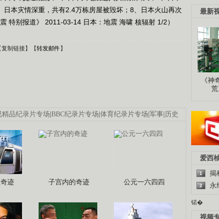
7、日本灾情深重，共有2.4万栋房屋被毁坏；8、日本火山再次
最新
别报道》 2011-03-14 日本：地震 海啸 核辐射 1/2）
【
复制链接
】【
转发邮件
】
《神
荒
视精品纪录片专场
|
BBC纪录片专场
|
体育纪录片专场
|
军事
|
历史
爱西
揭
1
程奇迹
子宫内的奇迹
公元一六四四
永
2
锘�
视频