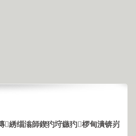
鏄綉缁滃師鍥犳垨鏃犳椤甸潰锛岃