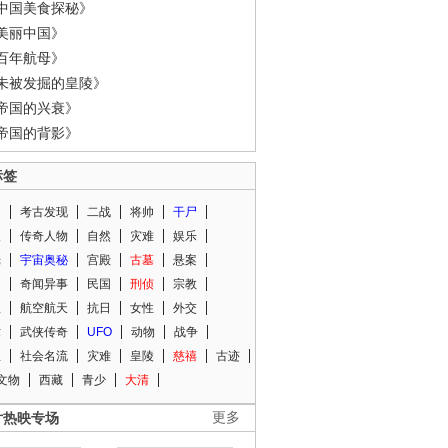
中国美食探秘》
美丽中国》
百年航母》
未被发掘的皇陵》
帝国的兴衰》
帝国的背影》
标签
闻
考古发现
二战
将帅
干尸
人
传奇人物
自然
灾难
娱乐
光
宇宙奥秘
宫殿
古墓
悬案
知
奇闻异事
民国
刑侦
宗教
程
航空航天
抗日
女性
外交
术
武侠传奇
UFO
动物
战争
星
社会名流
灾难
皇陵
慈禧
古迹
文物
西藏
青少
大清
片热映专场
更多