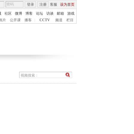
登录
注册
客服
设为首页
城
社区
微博
博客
论坛
访谈
邮箱
游戏
画片
公开课
播客
|
CCTV
频道
栏目