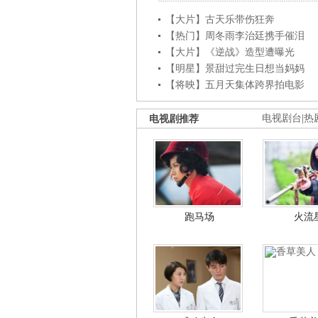
【大片】古天乐带伤狂奔
【热门】周冬雨李治廷携手催泪
【大片】《逆战》造型遭曝光
【明星】景甜过完生日想当妈妈
【将映】五月天集体跨界拍电影
电视剧推荐
电视剧台
|
热
跑马场
火流