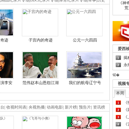
视精品纪录片专场
|
BBC纪录片专场
|
体育纪录片专场
|
军事
|
历史
《神
荒
程奇迹
子宫内的奇迹
公元一六四四
爱西
揭
1
永
2
锘�
导演李安
范伟赵本山恩怨江湖
我们的航母辽宁号
视频
本周
《
1
画台
|
收视时间表
|
央视热播
|
动画电影
|
新片榜
|
预告片
|
资讯榜
《
2
《
3
《
4