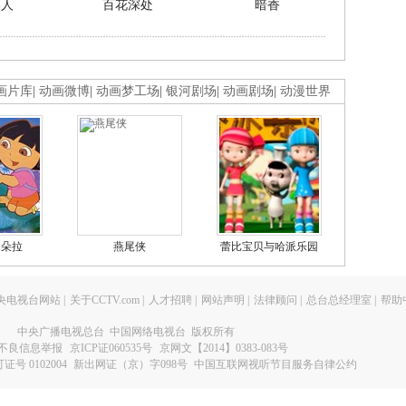
美人
百花深处
暗香
画片库
|
动画微博
|
动画梦工场
|
银河剧场
|
动画剧场
|
动漫世界
的朵拉
燕尾侠
蕾比宝贝与哈派乐园
央电视台网站
|
关于CCTV.com
|
人才招聘
|
网站声明
|
法律顾问
|
总台总经理室
|
帮助
中央广播电视总台 中国网络电视台 版权所有
不良信息举报
京ICP证060535号
京网文【2014】0383-083号
 0102004
新出网证（京）字098号
中国互联网视听节目服务自律公约