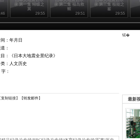
录 第一集 蝴蝶之
录 第二集 福岛救
录 第三集 核能之
翼
赎
鉴
:46
29:55
29:51
29:55
锘�
时间：年月日
频道：
栏目：
《日本大地震全景纪录》
分类：人文历史
 字：
【
复制链接
】【
转发邮件
】
最新