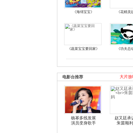
《海绵宝宝》
《花精灵
《蔬菜宝宝要回家》
《功夫总
电影台推荐
大片放
杨幂多线发展
赵又廷承
演员变身歌手
朱茵顺