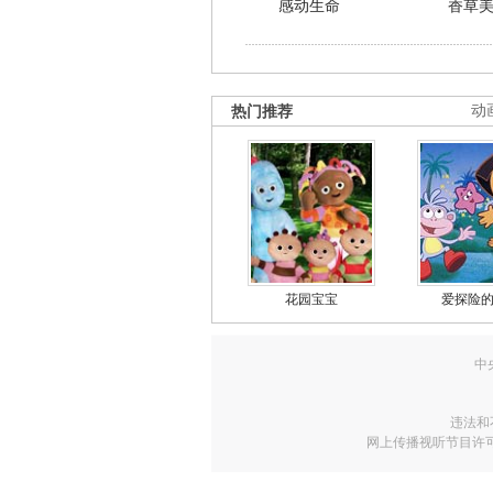
感动生命
香草
热门推荐
动
花园宝宝
爱探险
中
违法和
网上传播视听节目许可证号