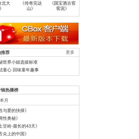
奇北大
《传奇完达
《国宝酒古窖
》
山》
窖泥》
柚推荐
更多
秘世界小姐选拔标准
结童心 回味童年趣事
专辑热播榜
本月
性与爱的抉择》
两性奥秘》
上甘岭-最长的43天》
舌尖上的中国》