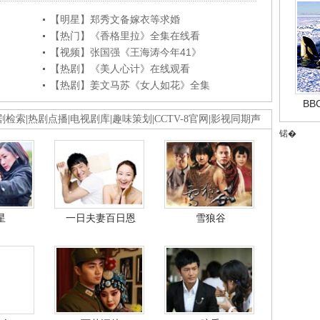
【明星】郑秀文备嫁衣等求婚
【热门】《香格里拉》全集在线看
【视频】张国强《王海涛今年41》
【热剧】《美人心计》在线观看
【热剧】姜文马苏《女人如花》全集
B
剧检索
|
热剧点播
|
电视剧库
|
趣味策划
|
CCTV-8官网
|
影视同期声
锘�
星
一日夫妻百日恩
雪狼谷