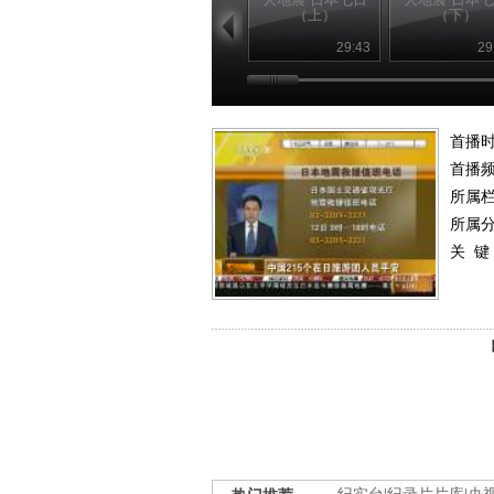
（上）
（下）
29:43
29
首播
首播
所属
所属
关 键