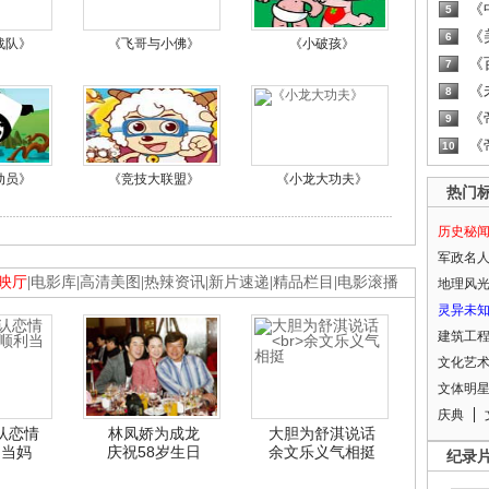
《
5
《
6
战队》
《飞哥与小佛》
《小破孩》
《
7
《
8
《
9
《
10
动员》
《竞技大联盟》
《小龙大功夫》
热门
历史秘
军政名
映厅
|
电影库
|
高清美图
|
热辣资讯
|
新片速递
|
精品栏目
|
电影滚播
地理风
灵异未
建筑工
文化艺
文体明
庆典
认恋情
林凤娇为成龙
大胆为舒淇说话
利当妈
庆祝58岁生日
余文乐义气相挺
纪录