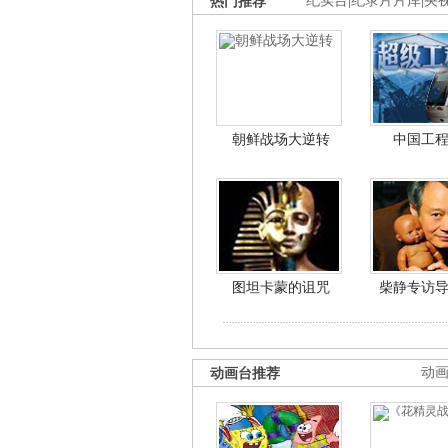
热门推荐
纪实台
|
纪录片片库
|
央
朝鲜战场大逆转
中国工
图坦卡蒙的诅咒
柴静专访
动画台推荐
动