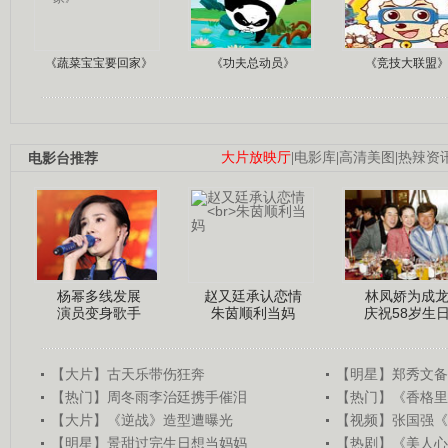
《蔬菜宝宝要回家》
《功夫总动员》
《竞技大联盟
电影台推荐
大片放映厅
|
电影库
|
高清美图
|
热辣资
杨幂多线发展
赵又廷承认恋情
林凤娇为成
演员变身歌手
朱茵顺利当妈
庆祝58岁生
【大片】古天乐带伤狂奔
【明星】郑秀文备
【热门】周冬雨李治廷携手催泪
【热门】《香格里
【大片】《逆战》造型遭曝光
【视频】张国强《
【明星】景甜过完生日想当妈妈
【热剧】《美人心