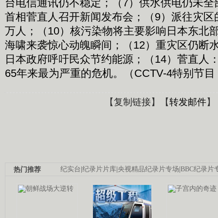
台电信通讯仍不稳定；（7）供水供电仍未全
首相菅直人召开新闻发布会；（9）派往灾区
万人；（10）核污染物将主要影响日本东北部
海啸来袭惊心动魄瞬间；（12）重灾区仍断水
日本政府呼吁民众节约能源；（14）菅直人
65年来最为严重的危机。（CCTV-4特别节目 20
【
复制链接
】【
转发邮件
】
热门推荐
纪实台
|
纪录片片库
|
央视精品纪录片专场
|
BBC纪录片