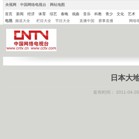
央视网
|
中国网络电视台
|
网站地图
首页
新闻
经济
体育
综艺
春晚
戏曲
音乐
科教
青少
文化
艺术
电视
频道大全
栏目大全
节目大全
直播中国
赛事直播
网络
日本大地震 
发布时间：
2011-04-26