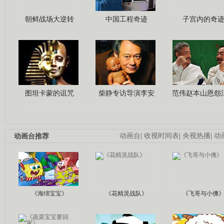
朝鲜战场大逆转
中国工程奇迹
子宫内的奇
图坦卡蒙的诅咒
柴静专访导演李安
范伟赵本山恩怨
动画台推荐
动画台
|
收视时间表
|
央视热播
|
动
《海绵宝宝》
《花精灵战队》
《飞哥与小佛