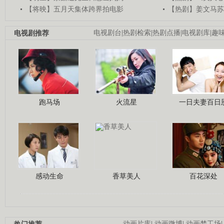
【将映】五月天集体跨界拍电影
【热剧】姜文马苏
电视剧推荐
电视剧台
|
热剧检索
|
热剧点播
|
电视剧库
|
趣
跑马场
火流星
一日夫妻百日
感动生命
香草美人
百花深处
动画片库
|
动画微博
|
动画梦工场