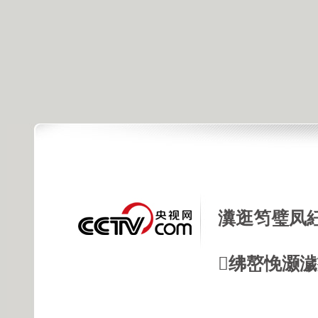
瀵逛笉璧凤
绋嶅悗灏