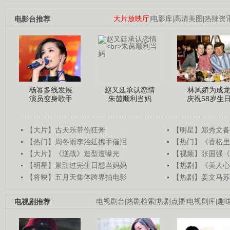
电影台推荐
大片放映厅
|
电影库
|
高清美图
|
热辣资
杨幂多线发展
赵又廷承认恋情
林凤娇为成
演员变身歌手
朱茵顺利当妈
庆祝58岁生
【大片】古天乐带伤狂奔
【明星】郑秀文备
【热门】周冬雨李治廷携手催泪
【热门】《香格里
【大片】《逆战》造型遭曝光
【视频】张国强《
【明星】景甜过完生日想当妈妈
【热剧】《美人心
【将映】五月天集体跨界拍电影
【热剧】姜文马苏
电视剧推荐
电视剧台
|
热剧检索
|
热剧点播
|
电视剧库
|
趣