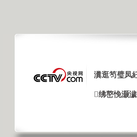
瀵逛笉璧凤
绋嶅悗灏