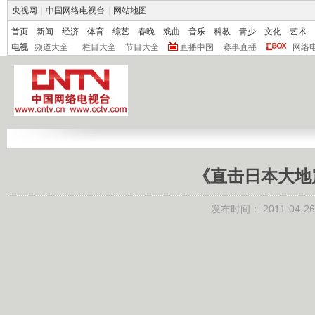
央视网
|
中国网络电视台
|
网站地图
首页
新闻
经济
体育
综艺
春晚
戏曲
音乐
科教
青少
文化
艺术
电视
频道大全
栏目大全
节目大全
直播中国
赛事直播
网络
《直击日本大地震》
发布时间：
2011-04-26