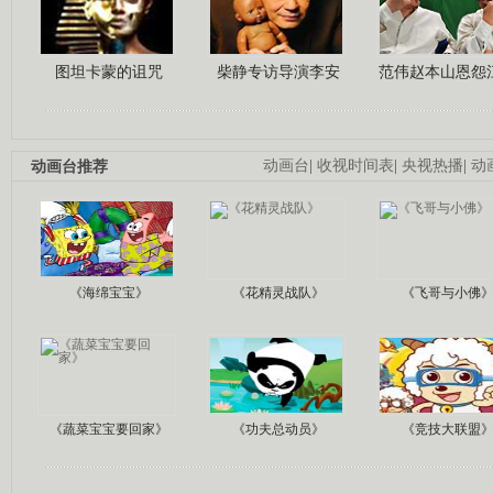
图坦卡蒙的诅咒
柴静专访导演李安
范伟赵本山恩怨
动画台推荐
动画台
|
收视时间表
|
央视热播
|
动
《海绵宝宝》
《花精灵战队》
《飞哥与小佛
《蔬菜宝宝要回家》
《功夫总动员》
《竞技大联盟