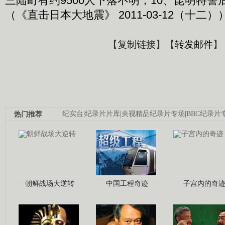
三陆町有约9500人下落不明；10、昆明特
（《直击日本大地震》 2011-03-12（十二）
【
复制链接
】【
转发邮件
】
热门推荐
纪实台
|
纪录片片库
|
央视精品纪录片专场
|
BBC纪录片
朝鲜战场大逆转
中国工程奇迹
子宫内的奇