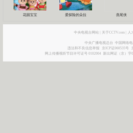
花园宝宝
爱探险的朵拉
燕尾侠
中央电视台网站
|
关于CCTV.com
|
人
中央广播电视总台 中国网络电
违法和不良信息举报
京ICP证060535号
网上传播视听节目许可证号 0102004
新出网证（京）字0