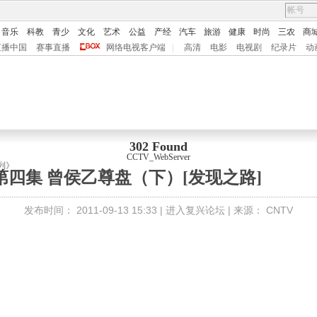
音乐
科教
青少
文化
艺术
公益
产经
汽车
旅游
健康
时尚
三农
商
直播中国
赛事直播
网络电视客户端
|
高清
电影
电视剧
纪录片
动
302 Found
CCTV_WebServer
列》
第四集 曾侯乙尊盘（下）[发现之路]
发布时间：
2011-09-13 15:33 |
进入复兴论坛
| 来源：
CNTV