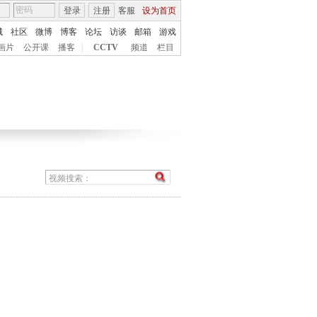
登录
注册
客服
设为首页
城
社区
微博
博客
论坛
访谈
邮箱
游戏
画片
公开课
播客
|
CCTV
频道
栏目