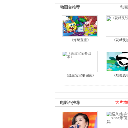
动画台推荐
动
《海绵宝宝》
《花精灵
《蔬菜宝宝要回家》
《功夫总
电影台推荐
大片放