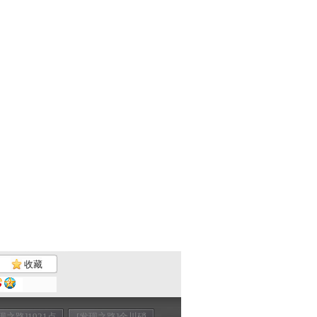
收藏
现之路]1921点
[发现之路]金川硝
[发现之路]宝藏迷
[发现之路]北归