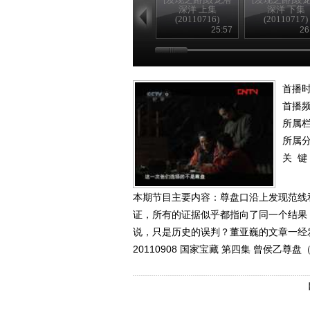
深洋 上集
深洋 下集
(20110716)
(20110717)
25:57
26
首播时
首播
所属
所属
关 键
本期节目主要内容：尊盘口沿上发现范线
证，所有的证据似乎都指向了同一个结果
说，只是历史的误判？董亚巍的文章一经
20110908 国家宝藏 第四集 曾侯乙尊盘