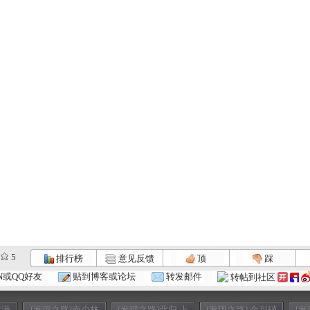
5
排行榜
意见反馈
顶
踩
N或QQ好友
贴到博客或论坛
转发邮件
转帖到社区
龙潜
[发现之路]南少林
[发现之路]北归 上
[发现之路] 金川硝
[发