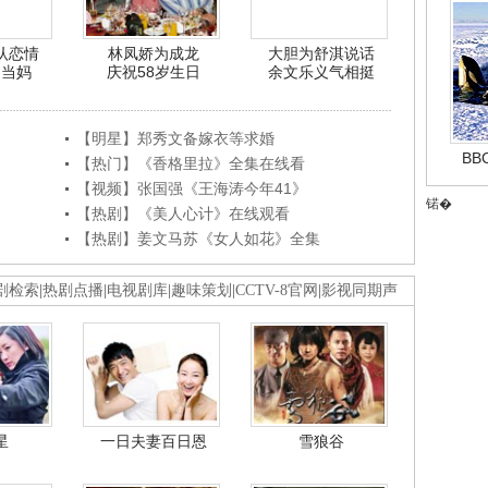
认恋情
林凤娇为成龙
大胆为舒淇说话
利当妈
庆祝58岁生日
余文乐义气相挺
【明星】郑秀文备嫁衣等求婚
B
【热门】《香格里拉》全集在线看
【视频】张国强《王海涛今年41》
锘�
【热剧】《美人心计》在线观看
【热剧】姜文马苏《女人如花》全集
剧检索
|
热剧点播
|
电视剧库
|
趣味策划
|
CCTV-8官网
|
影视同期声
星
一日夫妻百日恩
雪狼谷