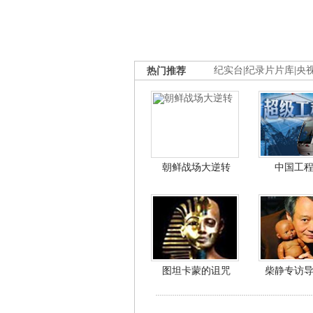
热门推荐
纪实台
|
纪录片片库
|
央
朝鲜战场大逆转
中国工
图坦卡蒙的诅咒
柴静专访