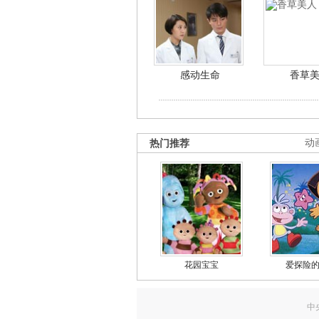
感动生命
香草
热门推荐
动
花园宝宝
爱探险
中