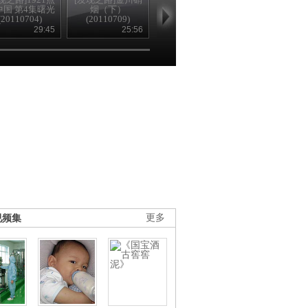
中国 第4集曙光
烟（下）
踪 上(20110711)
集(20110707
(20110704)
(20110709)
29:45
25:56
26:35
25
视频集
更多