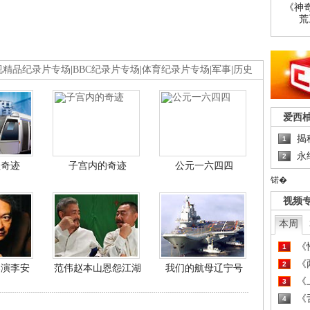
《神
荒
视精品纪录片专场
|
BBC纪录片专场
|
体育纪录片专场
|
军事
|
历史
爱西
揭
1
永
2
程奇迹
子宫内的奇迹
公元一六四四
锘�
视频
本周
《
1
《
2
导演李安
范伟赵本山恩怨江湖
我们的航母辽宁号
《
3
《
4