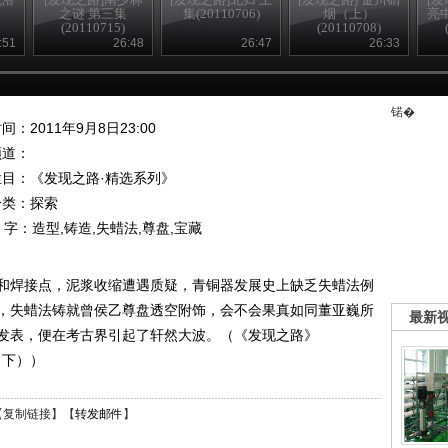
之谜 第三集
集(20110706)
烟（上）
亮
(20110715)
(20110708)
:51
26:48
26:47
26:33
锘�
间：2011年9月8日23:00
频道：
栏目：
《发现之路·精选系列》
分类：探索
 字：
造型,铸造,失蜡法,尊盘,宝藏
和焊接点，泥浆收缩遭遇质疑，青铜器发展史上缺乏失蜡法例
，失蜡法铸就曾侯乙尊盘透空附饰，会不会果真如同董亚巍所
最新
发表，便在考古界引起了轩然大波。（《发现之路》
（下））
【
复制链接
】【
转发邮件
】