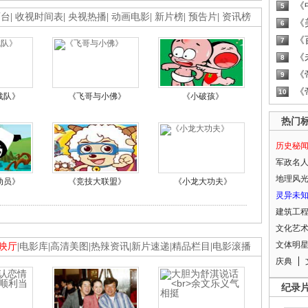
《
5
画台
|
收视时间表
|
央视热播
|
动画电影
|
新片榜
|
预告片
|
资讯榜
《
6
《
7
《
8
《
9
《
10
战队》
《飞哥与小佛》
《小破孩》
热门
历史秘
军政名
地理风
动员》
《竞技大联盟》
《小龙大功夫》
灵异未
建筑工
文化艺
文体明
映厅
|
电影库
|
高清美图
|
热辣资讯
|
新片速递
|
精品栏目
|
电影滚播
庆典
纪录