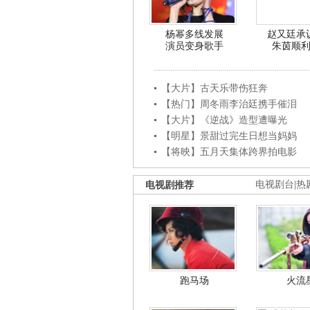
杨幂多线发展
赵又廷承
演员变身歌手
朱茵顺
【大片】古天乐带伤狂奔
【热门】周冬雨李治廷携手催泪
【大片】《逆战》造型遭曝光
【明星】景甜过完生日想当妈妈
【将映】五月天集体跨界拍电影
电视剧推荐
电视剧台
|
热
跑马场
火流