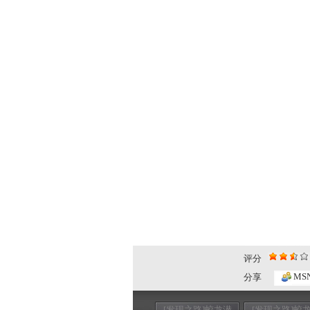
评分
MS
分享
[发现之路]蛟龙潜
[发现之路]蛟