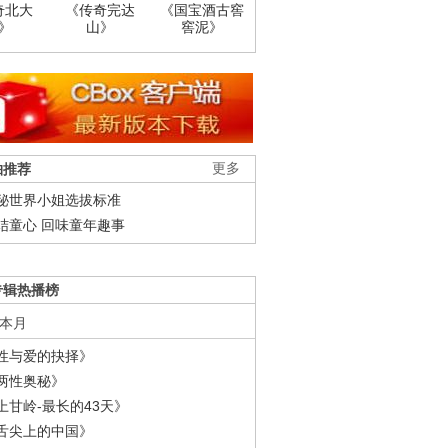
奇北大
《传奇完达
《国宝酒古窖
》
山》
窖泥》
柚推荐
更多
秘世界小姐选拔标准
结童心 回味童年趣事
专辑热播榜
本月
性与爱的抉择》
两性奥秘》
上甘岭-最长的43天》
舌尖上的中国》