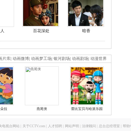
美人
百花深处
暗香
画片库
|
动画微博
|
动画梦工场
|
银河剧场
|
动画剧场
|
动漫世界
的朵拉
燕尾侠
蕾比宝贝与哈派乐园
央电视台网站
|
关于CCTV.com
|
人才招聘
|
网站声明
|
法律顾问
|
总台总经理室
|
帮助