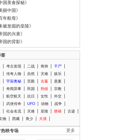
中国美食探秘》
美丽中国》
百年航母》
未被发掘的皇陵》
帝国的兴衰》
帝国的背影》
标签
闻
考古发现
二战
将帅
干尸
人
传奇人物
自然
灾难
娱乐
光
宇宙奥秘
宫殿
古墓
悬案
知
奇闻异事
民国
刑侦
宗教
程
航空航天
抗日
女性
外交
术
武侠传奇
UFO
动物
战争
星
社会名流
灾难
皇陵
慈禧
古迹
文物
西藏
青少
大清
片热映专场
更多