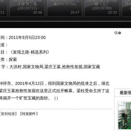
之谜 第三集
集(20110706)
烟（上）
亮
(20110715)
(20110708)
:51
26:48
26:47
26:33
锘�
间：2011年9月5日23:00
频道：
栏目：
《发现之路·精选系列》
分类：探索
 字：
大洪村,国家文物局,梁庄王墓,抢救性发掘,国家宝藏
祥市。2001年4月12日，得到国家文物局的批准之后，湖北
梁庄王墓抢救性发掘在这里正式拉开帷幕。梁柱受命主持了这
最新
将揭开一个旷世宝藏的面纱。（）
【
复制链接
】【
转发邮件
】