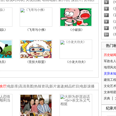
《
5
《
6
《
7
《
8
《
9
战队》
《飞哥与小佛》
《小破孩》
《
10
热门
历史秘
军政名
动员》
《竞技大联盟》
《小龙大功夫》
地理风
灵异未
建筑工
文化艺
映厅
|
电影库
|
高清美图
|
热辣资讯
|
新片速递
|
精品栏目
|
电影滚播
文体明
庆典
纪录