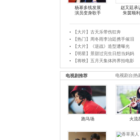
杨幂多线发展
赵又廷承
演员变身歌手
朱茵顺
【大片】古天乐带伤狂奔
【热门】周冬雨李治廷携手催泪
【大片】《逆战》造型遭曝光
【明星】景甜过完生日想当妈妈
【将映】五月天集体跨界拍电影
电视剧推荐
电视剧台
|
热
跑马场
火流