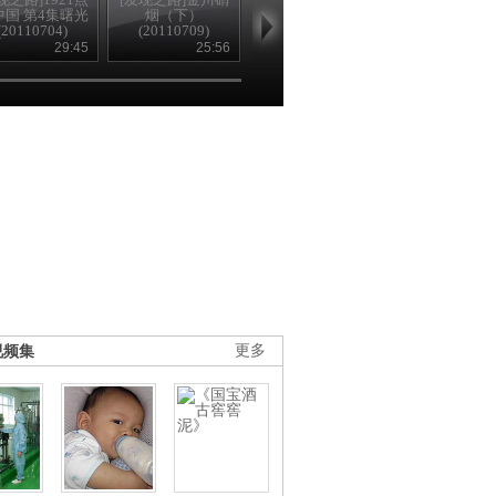
中国 第4集曙光
烟（下）
踪 上(20110711)
集(20110707
(20110704)
(20110709)
29:45
25:56
26:35
25
视频集
更多