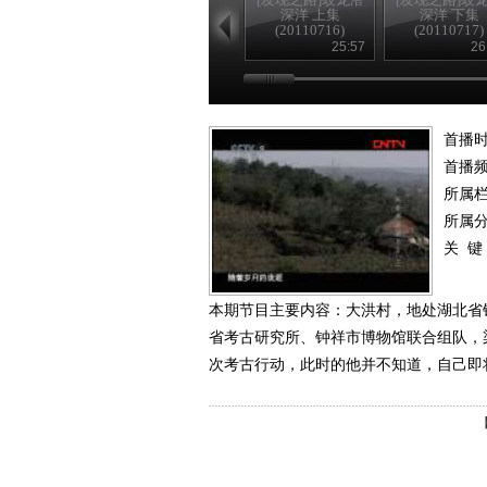
深洋 上集
深洋 下集
(20110716)
(20110717)
25:57
26
首播时
首播
所属
所属
关 键
本期节目主要内容：大洪村，地处湖北省钟
省考古研究所、钟祥市博物馆联合组队，
次考古行动，此时的他并不知道，自己即