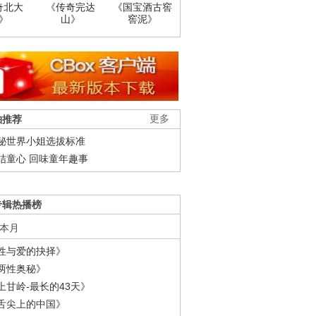
奇北大
《传奇完达
《国宝酒古窖
》
山》
窖泥》
柚推荐
更多
秘世界小姐选拔标准
结童心 回味童年趣事
专辑热播榜
本月
性与爱的抉择》
两性奥秘》
上甘岭-最长的43天》
舌尖上的中国》