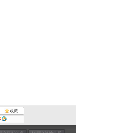
收藏
现之路]1921点
[发现之路]金川硝
[发现之路]宝藏迷
[发现之路]北归