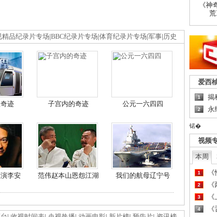
《神
荒
视精品纪录片专场
|
BBC纪录片专场
|
体育纪录片专场
|
军事
|
历史
爱西
揭
1
程奇迹
子宫内的奇迹
公元一六四四
永
2
锘�
视频
本周
《
1
导演李安
范伟赵本山恩怨江湖
我们的航母辽宁号
《
2
《
3
《
4
画台
|
收视时间表
|
央视热播
|
动画电影
|
新片榜
|
预告片
|
资讯榜