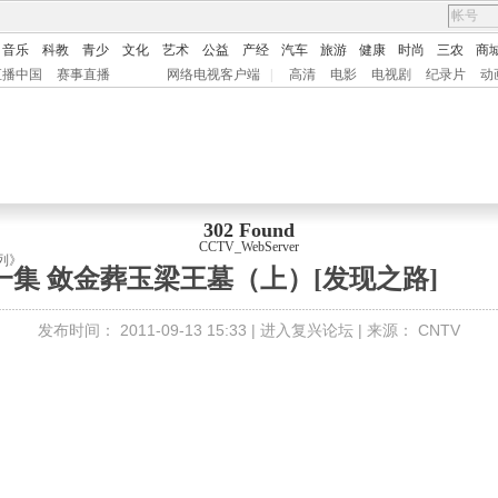
音乐
科教
青少
文化
艺术
公益
产经
汽车
旅游
健康
时尚
三农
商
直播中国
赛事直播
网络电视客户端
|
高清
电影
电视剧
纪录片
动
302 Found
CCTV_WebServer
列》
一集 敛金葬玉梁王墓（上）[发现之路]
发布时间：
2011-09-13 15:33 |
进入复兴论坛
| 来源：
CNTV