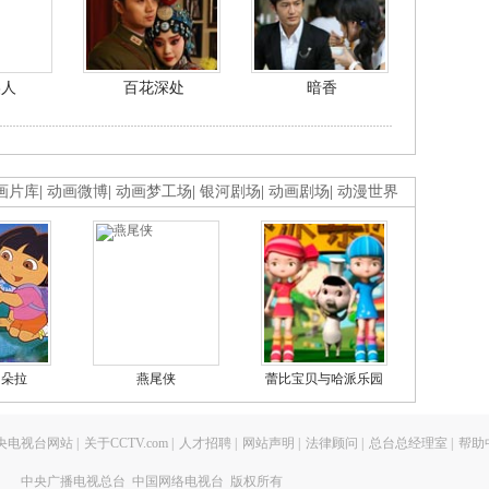
美人
百花深处
暗香
画片库
|
动画微博
|
动画梦工场
|
银河剧场
|
动画剧场
|
动漫世界
的朵拉
燕尾侠
蕾比宝贝与哈派乐园
央电视台网站
|
关于CCTV.com
|
人才招聘
|
网站声明
|
法律顾问
|
总台总经理室
|
帮助
中央广播电视总台 中国网络电视台 版权所有