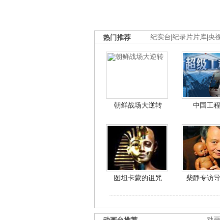
热门推荐
纪实台
|
纪录片片库
|
央
朝鲜战场大逆转
中国工
图坦卡蒙的诅咒
柴静专访
动