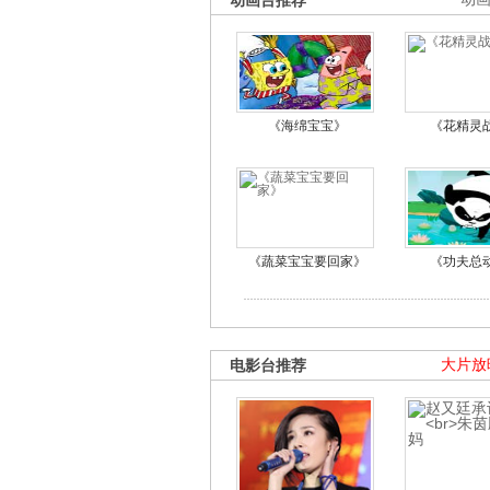
动画台推荐
《海绵宝宝》
《花精灵
《蔬菜宝宝要回家》
《功夫总
电影台推荐
大片放