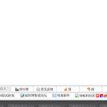
5
排行榜
意见反馈
顶
踩
N或QQ好友
贴到博客或论坛
转发邮件
转帖到社区
龙潜
[发现之路]南少林
[发现之路]北归 上
[发现之路] 金川硝
[发