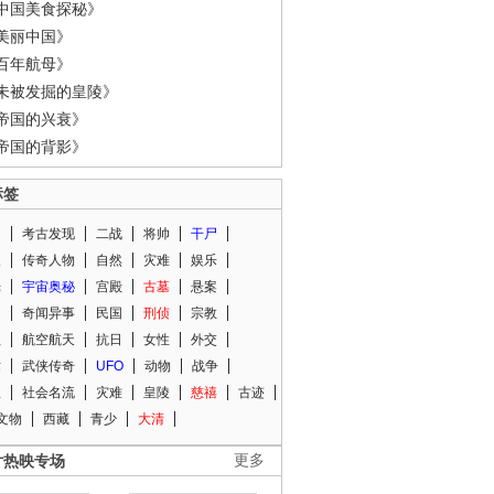
中国美食探秘》
美丽中国》
百年航母》
未被发掘的皇陵》
帝国的兴衰》
帝国的背影》
标签
闻
考古发现
二战
将帅
干尸
人
传奇人物
自然
灾难
娱乐
光
宇宙奥秘
宫殿
古墓
悬案
知
奇闻异事
民国
刑侦
宗教
程
航空航天
抗日
女性
外交
术
武侠传奇
UFO
动物
战争
星
社会名流
灾难
皇陵
慈禧
古迹
文物
西藏
青少
大清
片热映专场
更多