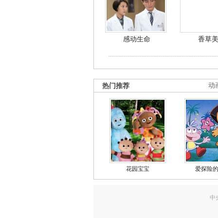
感动生命
香草
热门推荐
动
花园宝宝
爱探险
中