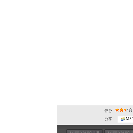
评分
MS
分享
[发现之路]蛟龙潜
[发现之路]蛟