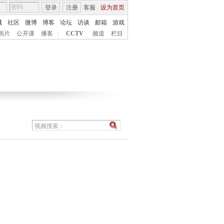
登录
注册
客服
设为首页
城
社区
微博
博客
论坛
访谈
邮箱
游戏
画片
公开课
播客
|
CCTV
频道
栏目