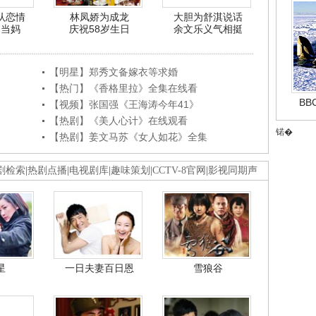
认恋情
林凤娇为成龙
大胆为舒淇说话
利当妈
庆祝58岁生日
余文乐义气相挺
【明星】郑秀文备嫁衣等求婚
【热门】《香格里拉》全集在线看
B
【视频】张国强《王海涛今年41》
【热剧】《美人心计》在线观看
锘�
【热剧】姜文马苏《女人如花》全集
剧检索
|
热剧点播
|
电视剧库
|
趣味策划
|
CCTV-8官网
|
影视同期声
星
一日夫妻百日恩
雪狼谷